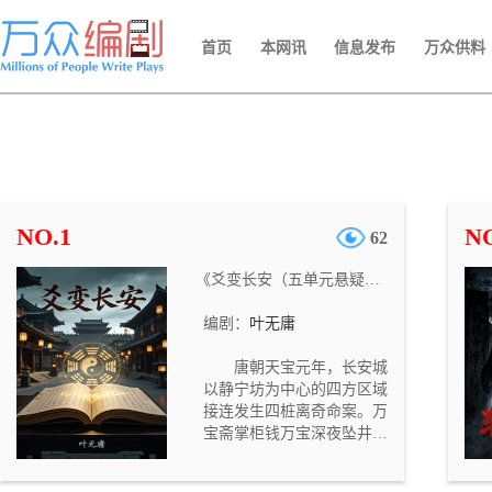
首页
本网讯
信息发布
万众供料
NO.1
NO
62
《爻变长安（五单元悬疑网剧）》
编剧：
叶无庸
唐朝天宝元年，长安城
以静宁坊为中心的四方区域
接连发生四桩离奇命案。万
宝斋掌柜钱万宝深夜坠井溺
亡，栖凤楼乐师柳艳芳在房
中被闷死，吏部主事应文昭