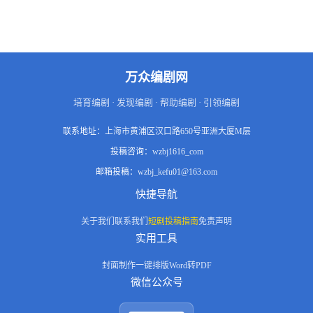
万众编剧网
培育编剧 · 发现编剧 · 帮助编剧 · 引领编剧
联系地址：
上海市黄浦区汉口路650号亚洲大厦M层
投稿咨询：
wzbj1616_com
邮箱投稿：
wzbj_kefu01@163.com
快捷导航
关于我们
联系我们
短剧投稿指南
免责声明
实用工具
封面制作
一键排版
Word转PDF
微信公众号