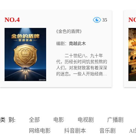
遭烈火封喉，济世堂郎中孙
济世被利刃穿胸。四名死者
身份迥异，死法各不相同，
NO.4
NO
35
却都死于正时辰，现场均残
留灰烬与蹊跷物件，且皆有
《金色的盾牌》
目击者称看到“白面鬼”出
没。一时间长安人心惶惶，
编剧：
南越此木
鬼怪之说甚嚣尘上。 大理寺
评事叶慎之接手此案，与左
二十世纪八、九十年
卫大将军之女何楚卿、书吏
代，历经长时间饥贫煎熬的
章成策、长安捕头杨剑组成
人们，对发财致富有着深深
查案小组，逐一勘验现场、
的迷恋。一些人开始经商发
梳理关联。随着调查深入，
家。看别人的钱袋子以几何
他们发现四位死者分别对应
速度的膨胀，有人按捺不住
子、卯、午、酉四个正时
了。一些体制内的人员，对
辰，死法暗合五行之属，现
自己皓首穷经谋来的铁饭碗
场留下的玉璧、方响铁片、
产生了疑虑，一股子“停薪留
笔洗、硫磺则五行相克于死
职”的时尚在撬动稳固的体制
者的时辰五行。这并非随性
内工作者。 广有前途的省机
杀戮，而是按照一套严密的
类 别:
全部
电影
电视剧
广播剧
关才子陈名星，离开舒适的
卦理布下的祭祀之局。
岗位，汇入浩大的经商团
网络电影
抖音剧本
音乐剧
A
体。不几年的时间，他的财