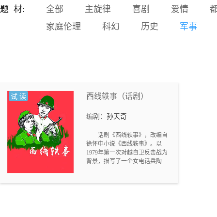
富成了那个时代的天文数
题 材:
全部
主旋律
喜剧
爱情
字。而他，所得的没有个铜
家庭伦理
科幻
历史
军事
板，布满了时代富裕阶层和
猎奇大众的鲜血。 金钱，甚
而使部分高级干部贱卖官
德，基本的人格被人踩地摩
擦。 为钱着魔的一些人，开
始干一些下地狱的勾当。 龙
州市发生系列惊动省府及公
安部的命案。以侦探刑警队
西线轶事（话剧）
试 读
长刘青发、副局长方学为代
表公安人员，不惧威胁、与
编剧：
孙天奇
各方利益集团干扰威压，对
潜藏的毒枭进行了抽丝剥茧
话剧《西线轶事》，改编自
的打击。
徐怀中小说《西线轶事》。以
1979年第一次对越自卫反击战为
背景，描写了一个女电话兵陶珂
和男电话兵刘毛妹在战争前后的
经历。