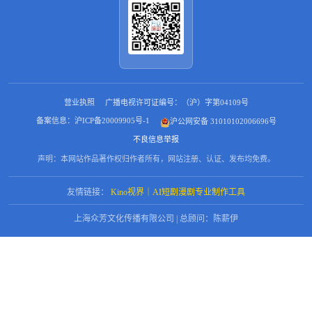
营业执照
广播电视许可证编号：（沪）字第04109号
备案信息：沪ICP备20009905号-1
沪公网安备 31010102006696号
不良信息举报
声明：本网站作品著作权归作者所有，网站注册、认证、发布均免费。
友情链接：
Kino视界｜AI短剧漫剧专业制作工具
上海众芳文化传播有限公司 | 总顾问：陈薪伊