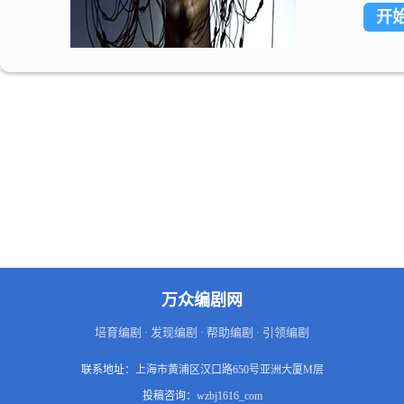
开
万众编剧网
培育编剧 · 发现编剧 · 帮助编剧 · 引领编剧
联系地址：
上海市黄浦区汉口路650号亚洲大厦M层
投稿咨询：
wzbj1616_com