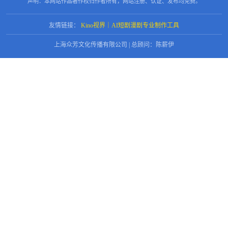
声明：本网站作品著作权归作者所有，网站注册、认证、发布均免费。
友情链接：
Kino视界｜AI短剧漫剧专业制作工具
上海众芳文化传播有限公司 | 总顾问：陈薪伊