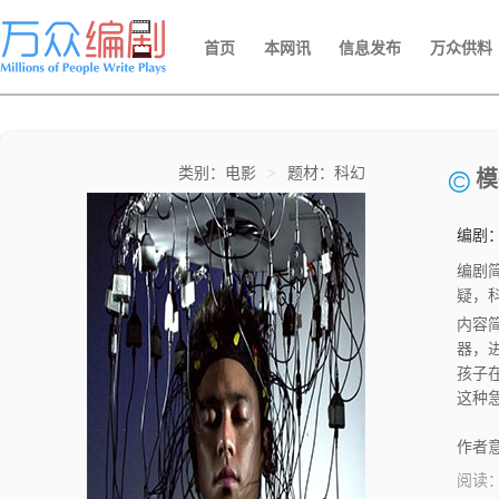
首页
本网讯
信息发布
万众供料
类别：电影
>
题材：科幻
模
编剧
编剧
疑，
内容
器，
孩子
这种
么情
空间
作者意
入点
阅读
基础