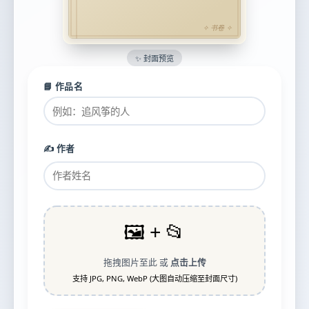
✨ 封面预览
📘 作品名
✍️ 作者
🖼️ + 📂
拖拽图片至此 或
点击上传
支持 JPG, PNG, WebP (大图自动压缩至封面尺寸)