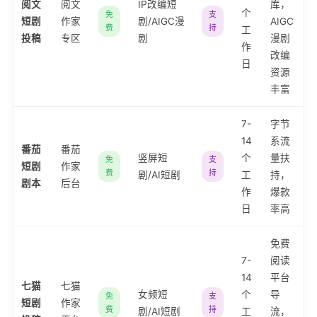
阅文
阅文
IP改编短
库，
个
免
支
短剧
作家
剧/AIGC漫
AIGC
费
持
工
投稿
专区
剧
漫剧
作
改编
日
资源
丰富
7-
字节
14
系流
番茄
番茄
竖屏短
个
量扶
免
支
短剧
作家
费
持
剧/AI短剧
工
持，
剧本
后台
作
爆款
日
率高
免费
7-
阅读
14
平台
七猫
七猫
女频短
个
导
免
支
短剧
作家
费
持
剧/AI短剧
工
流，