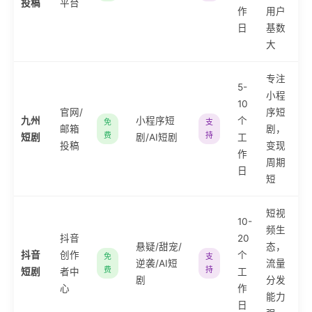
投稿
平台
作
用户
日
基数
大
专注
5-
小程
10
官网/
序短
九州
小程序短
个
免
支
邮箱
剧，
费
持
短剧
剧/AI短剧
工
投稿
变现
作
周期
日
短
短视
10-
频生
抖音
20
悬疑/甜宠/
态，
抖音
创作
个
免
支
逆袭/AI短
流量
费
持
短剧
者中
工
剧
分发
心
作
能力
日