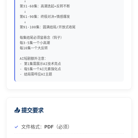
  ↓

第31-60集：高潮迭起+反转不断

  ↓

第61-90集：终极对决+情感爆发

  ↓

第91-100集：圆满结局/开放式收尾

每集结尾必须留悬念（钩子）

每3-5集一个小高潮

每10集一个大反转

AI短剧额外注意：

- 第1集需展示AI技术亮点

- 每5集一个AI元素强化点

- 结局需呼应AI主题
📤 提交要求
文件格式：
PDF
（必须）