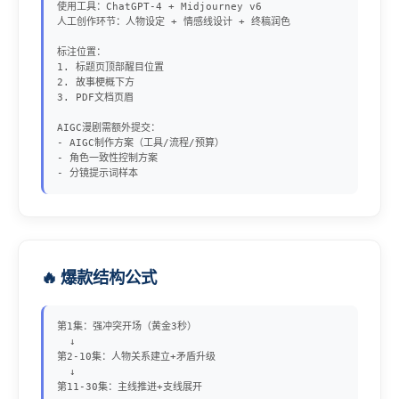
使用工具：ChatGPT-4 + Midjourney v6

人工创作环节：人物设定 + 情感线设计 + 终稿润色

标注位置：

1. 标题页顶部醒目位置

2. 故事梗概下方

3. PDF文档页眉

AIGC漫剧需额外提交：

- AIGC制作方案（工具/流程/预算）

- 角色一致性控制方案

- 分镜提示词样本
🔥 爆款结构公式
第1集：强冲突开场（黄金3秒）

  ↓

第2-10集：人物关系建立+矛盾升级

  ↓

第11-30集：主线推进+支线展开
