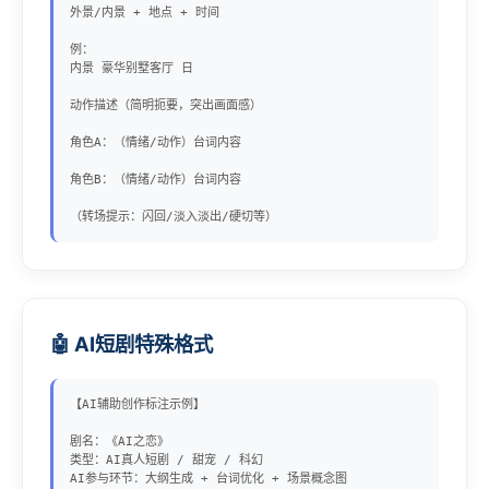
外景/内景 + 地点 + 时间

例：

内景 豪华别墅客厅 日

动作描述（简明扼要，突出画面感）

角色A：（情绪/动作）台词内容

角色B：（情绪/动作）台词内容

（转场提示：闪回/淡入淡出/硬切等）
🤖 AI短剧特殊格式
【AI辅助创作标注示例】

剧名：《AI之恋》

类型：AI真人短剧 / 甜宠 / 科幻

AI参与环节：大纲生成 + 台词优化 + 场景概念图
