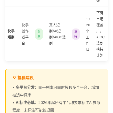
强
下沉
10-
市场
快手
真人短
20
覆盖
快手
创作
剧/AI短
个
广，
免
支
费
持
短剧
者平
剧/AIGC漫
工
AIGC
台
剧
作
漫剧
日
扶持
计划
💡 投稿建议
•
多平台分发
：同一剧本可同时投稿多个平台，增加
被选中概率
•
AI标注必填
：2026年起所有平台均要求标注AI参与
程度，未标注可能被退回