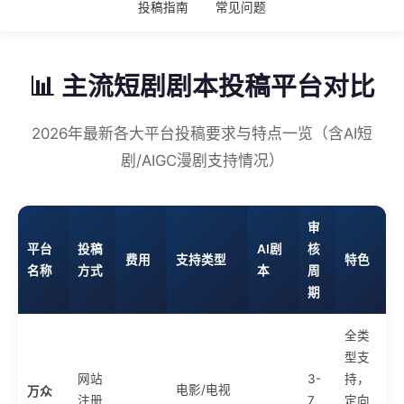
投稿指南
常见问题
📊 主流短剧剧本投稿平台对比
2026年最新各大平台投稿要求与特点一览（含AI短
剧/AIGC漫剧支持情况）
审
平台
投稿
AI剧
核
费用
支持类型
特色
名称
方式
本
周
期
全类
型支
网站
3-
持，
电影/电视
万众
注册
7
定向