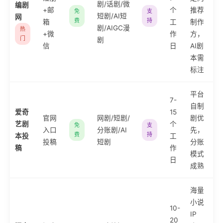
剧/话剧/微
编剧
+邮
个
推荐
免
支
短剧/AI短
网
费
持
箱
工
制作
剧/AIGC漫
热
+微
作
方，
门
剧
信
日
AI剧
本需
标注
平台
7-
自制
爱奇
15
官网
网剧/短剧/
剧优
艺剧
个
免
支
入口
分账剧/AI
先，
费
持
本投
工
投稿
短剧
分账
稿
作
模式
日
成熟
海量
小说
10-
IP
20