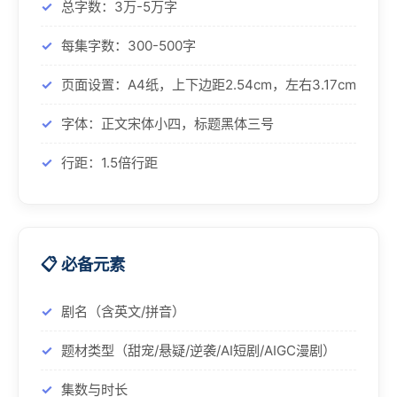
总字数：3万-5万字
每集字数：300-500字
页面设置：A4纸，上下边距2.54cm，左右3.17cm
字体：正文宋体小四，标题黑体三号
行距：1.5倍行距
📋 必备元素
剧名（含英文/拼音）
题材类型（甜宠/悬疑/逆袭/AI短剧/AIGC漫剧）
集数与时长