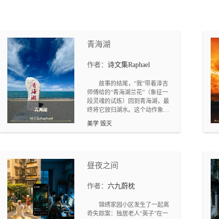
代之壮阔，在这里演绎得跌
宕起伏，淋漓尽致。展现在
读者面前的，不仅是两个家
族繁衍生息的传奇画卷，更
青海湖
是中国农民命运的缩影。
作者：
诗文集Raphael
故事的结尾，“我”带着泽吉
师傅给的“青海湖兰花”（象征一
段灵魂的试炼）回到青海湖，最
终将它放归湖水。这个动作象征
着“我”做出的选择：我的全部
美学 毁灭
（我的爱、我的责任、我的生
活），不在青海湖这个神圣却孤
绝的美的世界里，而在现实的人
间。
昼夜之间
作者：
六九蔚枕
锦绣家园小区发生了一起离
奇失踪案：独居老人“英子”在一