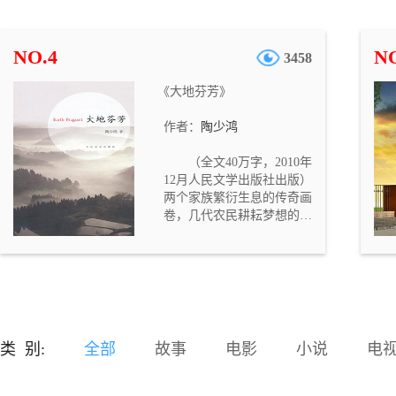
组成。小说描述了一群以罗
二别子为首的黄河水上船
队，在黄河上流浪，以捕鱼
NO.4
NO
3458
打雁为生的故事，塑造了三
三、罗二别子、石令宇、四
《大地芬芳》
辈等鲜活的人物形象。小说
真实地反映了时代变革中黄
作者：
陶少鸿
河船民的生存状态，是一部
浓缩了的我们民族的史诗！
（全文40万字，2010年
这部长篇小说很适合改编歌
12月人民文学出版社出版）
剧、电视连续剧。
两个家族繁衍生息的传奇画
卷，几代农民耕耘梦想的悲
壮史诗。脚夫陶秉坤救下沉
潭的女子作了堂客（妻
子），开始了拥有土地、发
家致富的梦想，陶家的争斗
与苦难便如影随形；而出身
豪门的陈秀英却投身革命，
离弃爱情而不惜，虽经九死
类 别:
全部
故事
电影
小说
电
而不悔……陶家与陈家，土
地与革命，忠诚与背叛，偷
安与献身，命运之诡谲与时