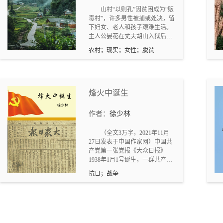
博弈再到救赎的情节线跌宕起
事编成“悬疑短剧”发在抖音上，
山村“以则孔”因贫困成为“贩
伏，时代背景下的商业江湖与人
本想引起关注，没想到评论区里
毒村”，许多男性被捕或处决，留
性挣扎极具戏剧张力，藏区救赎
出现了一个叫“平安是福”的账
下妇女、老人和孩子艰难生活。
的结局又赋予故事深度，适合改
号，语气温暖得像一个慈祥的老
主人公晏花在丈夫胡山入狱后，
编为都市悬疑商战剧，兼具观赏
太太，每天都在点赞、留言、提
独自抚养三个孩子、照顾老人，
性与思想性。
供“线索”。直到张秋实深夜刷到
农村；现实；女性；脱贫
甚至外出打工、回乡搞养殖，历
这条抖音，随手查了一下“平安是
经苦难却始终坚韧不屈。在村主
福”的IP地址——显示就在锦绣家
任何长发等人的带领下，村子逐
园小区，3号楼，1502室。而
渐修路、通电、建学校，摆脱毒
1502室的新租客，搬进来的时
品的阴影，走向教育与劳动致富
烽火中诞生
间，正是英子失踪的那一天。
的道路。最终胡山出狱归来，子
女成才，一家团圆，村庄也迎来
作者：
徐少林
新生。
（全文3万字，2021年11月
27日发表于中国作家网）中国共
产党第一张党报《大众日报》
1938年1月1号诞生，一群共产党
人，胸怀天下，信仰马列，团结
抗日；战争
带领中国人民反压迫，反剥削，
抗日救国。