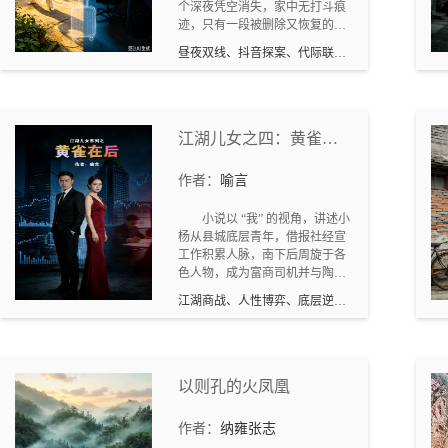
个深夜凭空消失，家中无打斗痕
迹，只有一段被删除又恢复的监
控视频，显示她最后去了地下停
昼夜双线、抖音探案、代际联
车场。刑警队介入调查，却发现
手、社区悬疑
案件的最大难点不是线索太少，
而是小区居民的“作息分裂”——
目击者永远碰不上。“黎明组”：
退休教师周淑英、前妇联干部王
江湖儿女之四：黄雀在
桂芬、退伍老兵陈玉琼，每天清
后（四川文学 2025 年 2
晨5点起床。她们掌握着小区白
作者：
喻言
期刊发）
天的所有秘密——谁家儿子不
孝、谁家狗在哪棵树下撒尿，以
小说以 “我” 的视角，讲述小
及案发当天清晨，在地下停车场
杨从县城底层青年，借报社经宣
闻到的那股奇怪的消毒水
工作积累人脉，南下后周旋于各
味。 “夜幕组”：程序员张秋实、
色人物，成为富商司机并与陶小
网约车司机李桂兰、游戏主播赵
姐联手，借阴谋掌控商业帝国，
萍，每天凌晨才睡。他们掌握着
江湖商战、人性博弈、底层逆
却深陷人性算计与黑恶威胁，最
小区夜晚的所有秘密——谁家的
袭、罪与救赎
终在生死抉择后放弃财富，与陶
灯彻夜不亮、谁家的网络有过异
小姐远赴藏区做慈善、寻求灵魂
常流量，以及案发那晚，张秋实
救赎的人生历程，勾勒出底层小
从猫眼里看到的、那个推着大行
人物在时代浪潮中挣扎、博弈与
李箱走进电梯的模糊身影。两组
以则孔的火凤凰
觉醒的江湖图景。故事兼具商战
人几乎碰不上面，却因为一个共
谋略、人性悬疑与江湖情义，人
同的爱好——刷抖音——而产生
作者：
纳雍张志
物弧光饱满，从底层逆袭到黑红
了奇妙的联结。周淑英把英子的