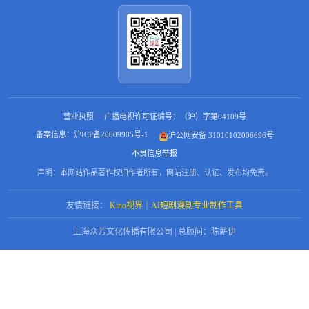
营业执照
广播电视许可证编号：（沪）字第04109号
备案信息：沪ICP备20009905号-1
沪公网安备 31010102006696号
不良信息举报
声明：本网站作品著作权归作者所有，网站注册、认证、发布均免费。
友情链接：
Kino视界｜AI短剧漫剧专业制作工具
上海众芳文化传播有限公司 | 总顾问：陈薪伊