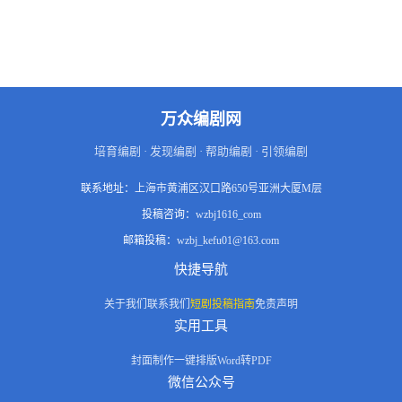
万众编剧网
培育编剧 · 发现编剧 · 帮助编剧 · 引领编剧
联系地址：
上海市黄浦区汉口路650号亚洲大厦M层
投稿咨询：
wzbj1616_com
邮箱投稿：
wzbj_kefu01@163.com
快捷导航
关于我们
联系我们
短剧投稿指南
免责声明
实用工具
封面制作
一键排版
Word转PDF
微信公众号