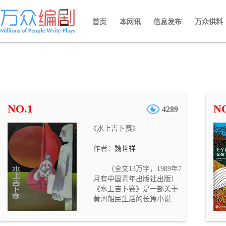
首页
本网讯
信息发布
万众供料
NO.1
NO
4289
《水上吉卜赛》
作者：
魏世祥
（全文13万字，1989年7
月有中国青年出版社出版）
《水上吉卜赛》是一部关于
黄河船民生活的长篇小说，
由《火船》《红帆船》《喜
船·鬼船》《白船队》四部分