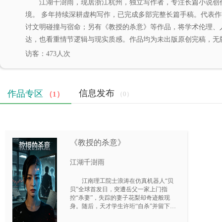
江湖千澍雨，现居浙江杭州，独立写作者，专注长篇小说创
境。 多年持续深耕虚构写作，已完成多部完整长篇手稿。代表
讨文明碰撞与宿命；另有《教授的杀意》等作品，将学术伦理、
达，也看重情节逻辑与现实质感。作品均为未出版原创完稿，无版
访客：473人次
信息发布
作品专区
（1）
（0）
《教授的杀意》
江湖千澍雨
江南理工院士浪涛在仿真机器人“贝
贝”全球首发日，突遭岳父一家上门指
控“杀妻”，失踪的妻子花梨却奇迹般现
身。随后，天才学生许珩“自杀”并留下遗
书揭露惊天阴谋：眼前的花梨是机器人，