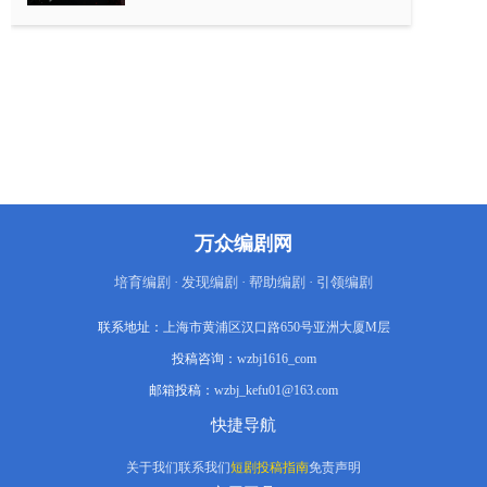
真人已被杀害。 随着调查深入，一段关于
学术 霸凌、 师生不伦与资本博弈的黑暗往
事浮出水面。浪涛为控制一切制造了妻子
替身，却不知自己已落入许珩与花梨联手
编织的“假死”复仇局中。当机器人产生嫉
妒，当假死变成真局，这场关于爱、恨与
人工智能的博弈，终将以造物主的毁灭告
终。作品亮点： 硬核科幻与伦理困境： 小
说构建了高精度的仿真机器人技术背景
（如柔性碳基仿生、量子加密），核心探
讨“图灵测试”的终极命题——当机器人拥
有嫉妒、 爱与恨，人类是否还能掌控造物
主地位？“谁是机器人”的悬疑贯穿始终。
万众编剧网
高智商“局中局”复仇： 摒弃简单的暴力复
仇，主角团利用舆论、股市做空、专利诉
讼和心理战术层层设套。 从“假死脱
培育编剧 · 发现编剧 · 帮助编剧 · 引领编剧
身”到“商业围猎”，剧情反转不断，逻辑严
密，读来令人拍案叫绝。极致的“全员恶
联系地址：
上海市黄浦区汉口路650号亚洲大厦M层
人”人性博弈： 没有绝对的好人。教授自
私控制，妻子出轨背叛，学生阴鸷复仇，
投稿咨询：
wzbj1616_com
机器人因爱生恨。 每个人都在欲望的泥沼
邮箱投稿：
中挣扎，展现了人性在极端环境下的扭曲
wzbj_kefu01@163.com
与爆发。 学术圈与商战的双重暗战： 真实
快捷导航
揭露了学术圈的“学阀”生态（压榨学生、
学术造假）与资本市场的残酷（对赌协
议、恶意做空）， 将个人恩怨上升到家族
关于我们
联系我们
短剧投稿指南
免责声明
企业生死的宏大层面。