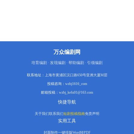
土地与革命，忠诚与背叛，偷安与献身，
命运之诡谲与时代之壮阔，在这里演绎得
跌宕起伏，淋漓尽致。展现在读者面前
的，不仅是两个家族繁衍生息的传奇画
卷，更是中国农民命运的缩影。
万众编剧网
培育编剧 · 发现编剧 · 帮助编剧 · 引领编剧
联系地址：
上海市黄浦区汉口路650号亚洲大厦M层
投稿咨询：
wzbj1616_com
邮箱投稿：
wzbj_kefu01@163.com
快捷导航
关于我们
联系我们
短剧投稿指南
免责声明
实用工具
封面制作
一键排版
Word转PDF