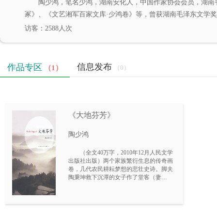
陶少鸿，笔名少鸿，湖南安化人，中国作家协会会员，湖南
冢》、《文艺湘军百家文库·少鸿卷》等，曾获湖南毛泽东文学
访客：2588人次
信息发布
作品专区
（1）
（0）
《大地芬芳》
陶少鸿
（全文40万字，2010年12月人民文学
出版社出版）两个家族繁衍生息的传奇画
卷，几代农民耕耘梦想的悲壮史诗。脚夫
陶秉坤救下沉潭的女子作了堂客（妻
子），开始了拥有土地、发家致富的梦
想，陶家的争斗与苦难便如影随形；而出
身豪门的陈秀英却投身革命，离弃爱情而
不惜，虽经九死而不悔……陶家与陈家，