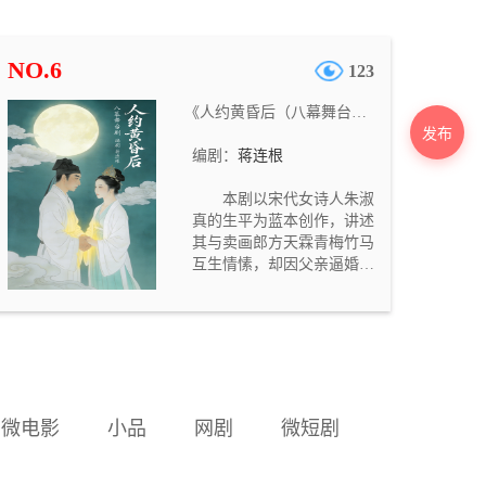
功反抗豪强、恶少逼迫，拒
绝依附权贵，追求婚姻自主
与人格独立，最终与志同道
NO.6
123
合的杜琅成婚，还创办艺坊
带领女性自立的故事。剧本
《人约黄昏后（八幕舞台剧）》
补足原著留白，塑造出才貌
发布
双全、敢作敢为、反抗封建
编剧：
蒋连根
男权的新女性形象。
本剧以宋代女诗人朱淑
真的生平为蓝本创作，讲述
其与卖画郎方天霖青梅竹马
互生情愫，却因父亲逼婚嫁
与临安公子王佑华。堂妹朱
淑兰因婚约被掉包怀恨在
心，屡次破坏二人感情并告
密。元宵灯会二人私会定
情，方天霖上京考中状元后
领兵抗金，朱淑真被发现私
情后遭丈夫休弃、母子分
微电影
小品
网剧
微短剧
离。朱淑兰又伪造方天霖书
信，令朱淑真心碎，最终其
在紫微山下白水泉投水自