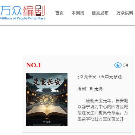
首页
本网讯
信息发布
万众供料
NO.1
59
《爻变长安（五单元悬疑网剧）》
编剧：
叶无庸
唐朝天宝元年，长安城
以静宁坊为中心的四方区域
接连发生四桩离奇命案。万
宝斋掌柜钱万宝深夜坠井溺
亡，栖凤楼乐师柳艳芳在房
中被闷死，吏部主事应文昭