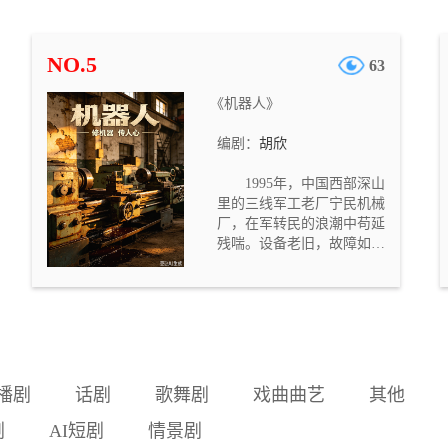
的校园，却意外撞见夜班保
安秦守正在操场旧花坛旁掩
埋尸体。几名学生惊慌逃
NO.5
63
跑，却发现唯一出口已被封
锁，手机信号被屏蔽，整座
《机器人》
校园变成无法逃离的密室。
在黑暗的教学楼中，保安利
编剧：
胡欣
用自己熟悉校园结构、掌握
钥匙与广播系统的优势，对
1995年，中国西部深山
学生们展开追杀。他以“轮到
里的三线军工老厂宁民机械
你了”为信号，逐一逼近并猎
厂，在军转民的浪潮中苟延
杀目击者。学生们在楼梯
残喘。设备老旧，故障如
间、生物实验室、广播室、
疾，“坏死修”拖累了工厂的
教室、门卫室、操场等熟悉
脊梁。被誉为“机器人”的天
而陌生的空间中逃亡、求
才机修工华志远临危受命，
救、反击。随着同伴相继遇
推行“预防修”改革。他把机
害，幸存者试图通过 DV 录
器当命，却把兄弟推进深渊
像和手机录音留下证据，将
——挚友敬波替他背锅，决
保安的罪行传递出去。故事
裂而去；恩师贺师傅积劳成
后半段，最后一名学生谢远
播剧
话剧
歌舞剧
戏曲曲艺
其他
疾，含恨离世；妻子明媚的
虽未能逃出校园，却在临死
守望，被他活成刺骨的寒
前将存有关键录像的存储卡
剧
AI短剧
情景剧
凉。庆功宴上，他胃血喷涌
丢入排水沟。次日清晨，一