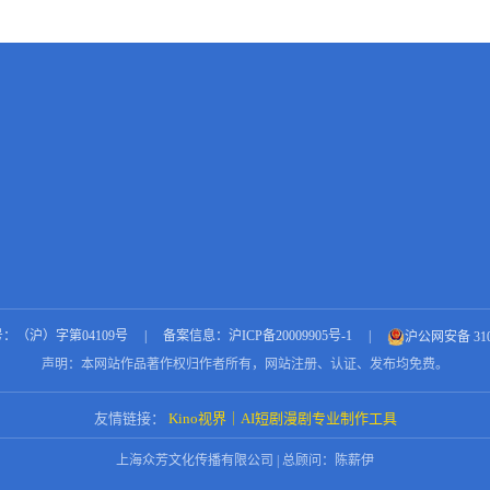
：（沪）字第04109号
|
备案信息：沪ICP备20009905号-1
|
沪公网安备 3101
声明：本网站作品著作权归作者所有，网站注册、认证、发布均免费。
友情链接：
Kino视界｜AI短剧漫剧专业制作工具
上海众芳文化传播有限公司 | 总顾问：陈薪伊