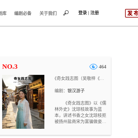
登录 | 注册
剧库
编剧必备
关于我们
NO.3
464
《奇女践志图（吴敬梓《儒林外史》电视剧文学剧本 《明清长河图》第七部）》
编剧：
银汉游子
《奇女践志图》以《儒
林外史》沈琼枝故事为蓝
本，讲述书香之女沈琼枝拒
被扬州盐商宋为富骗做妾，
逃离后在南京卖文刺绣自食
其力，凭借文才、胆识与武