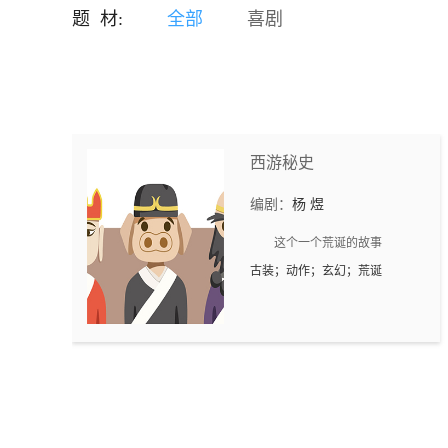
富成了那个时代的天文数
题 材:
全部
喜剧
字。而他，所得的没有个铜
板，布满了时代富裕阶层和
猎奇大众的鲜血。 金钱，甚
而使部分高级干部贱卖官
德，基本的人格被人踩地摩
擦。 为钱着魔的一些人，开
始干一些下地狱的勾当。 龙
西游秘史
州市发生系列惊动省府及公
安部的命案。以侦探刑警队
编剧：
杨 煜
长刘青发、副局长方学为代
表公安人员，不惧威胁、与
这个一个荒诞的故事
各方利益集团干扰威压，对
古装；动作；玄幻；荒诞
潜藏的毒枭进行了抽丝剥茧
的打击。