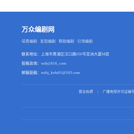
万众编剧网
培育编剧 · 发现编剧 · 帮助编剧 · 引领编剧
联系地址：
上海市黄浦区汉口路650号亚洲大厦M层
投稿咨询：
wzbj1616_com
邮箱投稿：
wzbj_kefu01@163.com
营业执照
|
广播电视许可证编号