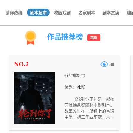
请你改编
剧本超市
校园戏剧
名家剧本
剧本赏读
编
作品推荐榜
精选
NO.2
38
《轮到你了》
编剧：
冰糕
《轮到你了》是一部校
园惊悚悬疑题材电影剧本。
故事发生在一所镇上的普通
中学。初三毕业前夜，六名
学生因想取回被老师没收的
DV 机，偷偷翻进夜间封闭