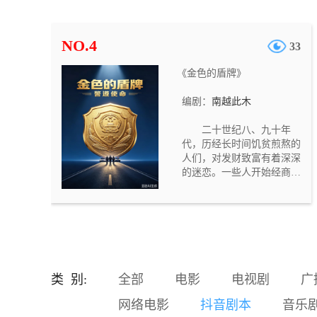
遭烈火封喉，济世堂郎中孙
济世被利刃穿胸。四名死者
身份迥异，死法各不相同，
NO.4
33
却都死于正时辰，现场均残
留灰烬与蹊跷物件，且皆有
《金色的盾牌》
目击者称看到“白面鬼”出
没。一时间长安人心惶惶，
编剧：
南越此木
鬼怪之说甚嚣尘上。 大理寺
评事叶慎之接手此案，与左
二十世纪八、九十年
卫大将军之女何楚卿、书吏
代，历经长时间饥贫煎熬的
章成策、长安捕头杨剑组成
人们，对发财致富有着深深
查案小组，逐一勘验现场、
的迷恋。一些人开始经商发
梳理关联。随着调查深入，
家。看别人的钱袋子以几何
他们发现四位死者分别对应
速度的膨胀，有人按捺不住
子、卯、午、酉四个正时
了。一些体制内的人员，对
辰，死法暗合五行之属，现
自己皓首穷经谋来的铁饭碗
场留下的玉璧、方响铁片、
产生了疑虑，一股子“停薪留
笔洗、硫磺则五行相克于死
职”的时尚在撬动稳固的体制
者的时辰五行。这并非随性
内工作者。 广有前途的省机
杀戮，而是按照一套严密的
类 别:
全部
电影
电视剧
广
关才子陈名星，离开舒适的
卦理布下的祭祀之局。
岗位，汇入浩大的经商团
网络电影
抖音剧本
音乐
体。不几年的时间，他的财