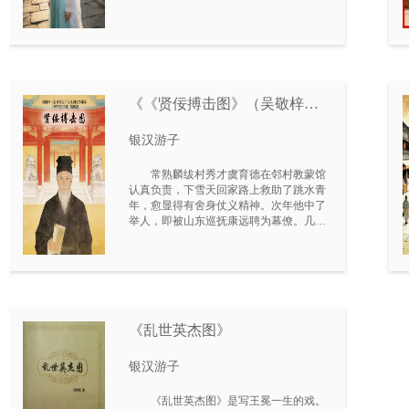
反抗豪强、恶少逼迫，拒绝依附权贵，追
求婚姻自主与人格独立，最终与志同道合
的杜琅成婚，还创办艺坊带领女性自立的
故事。剧本补足原著留白，塑造出才貌双
全、敢作敢为、反抗封建男权的新女性形
象。
《《贤佞搏击图》（吴敬梓
《儒林外史》电视剧文学剧本
银汉游子
《明清长河图》第四部）》
常熟麟绂村秀才虞育德在邻村教蒙馆
认真负责，下雪天回家路上救助了跳水青
年，愈显得有舍身仗义精神。次年他中了
举人，即被山东巡抚康远聘为幕僚。几年
之后他中了进士，因拒绝依附权贵阁老颜
岳如，只授了个南京国子监博士的闲职，
但无怨言。他在任上不贪不腐，言行均
以“达则兼济天下，穷则独善自身”的君子
贤儒准则要求自己，深孚众望，被拥戴为
南京儒林首领，被推为泰伯祠开光大典的
《乱世英杰图》
主祭人。南京修儒庄尚志贤名四传、学问
高深，被皇帝征辟进京。把持朝政的颜岳
如父子窥得皇帝想重用庄尚志，恐危及自
银汉游子
身的地位，秘密派出陆大等六个杀手沿途
截杀，但均被解饷进京的成都孙守备和身
《乱世英杰图》是写王冕一生的戏。
怀绝技的武夫萧昊轩诛杀灭迹。