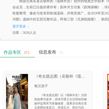
根据古典名著吴敬梓的《儒林外史》创作的电视文学剧本《明清
会会员，生前已出版的著作有：剧本并文论集《剧海探幽》，诗
铁魁整理、修改与发表郑铁城遗稿，并将其推广。自2018年至
河图》遗稿中的五部完整作品，即第三部《兄弟陌路图》、第四
上述七部作品，共计约300余万字，现均已发表于上海“万众编
展开更多
↓
究馆员，浙江丽阳律师事务所律师，已退休。曾在中国作家网发
访客：3028人次
信息发布
作品专区
（7）
（0）
《奇女践志图（吴敬梓《儒林
外史》电视剧文学剧本 《明清
银汉游子
长河图》第七部）》
《奇女践志图》以《儒林外史》沈琼
枝故事为蓝本，讲述书香之女沈琼枝拒被
扬州盐商宋为富骗做妾，逃离后在南京卖
文刺绣自食其力，凭借文才、胆识与武功