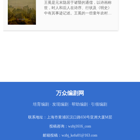
王冕是元末隐居于诸暨的通儒，以诗画称
世，时人和后人在诗序、行状及《明史》
中有其事迹记述。王冕的一些童年农村生
活、画没骨花卉、被危素赏识、认定八股
文取士将使一代文人遭厄运等，均为吴敬
梓批判科举制度和寄托理想的需要而虚
构。由于王冕终生未入仕途，其诗画遗存
及名声不如同代的杨维桢、倪瓒等，是吴
敬梓使其增加了知名度和美誉度。从史料
及诗作中可以看出，王冕曾经是神童（汗
血驹），成人后屡试不第，有厌恶科举言
论，终至隐居。王冕对当时社会强烈不
满，深切同情百姓苦难，傲骨铮铮，愤不
仕元，甚至斥骂仕元的朋友，写下了大量
深刻反映社会现实、控诉暴政的诗篇。“尝
仿《周礼》著书一卷，坐卧自随，秘不使
人观。更深挑灯朗诵，抚卷长叹：‘吾未即
万众编剧网
死，特此以遇明主，伊吕事业不难致
也。’”可见王冕是个企图改变现实，气节
高尚的仁人志士和理想主义者。
培育编剧 · 发现编剧 · 帮助编剧 · 引领编剧
联系地址：
上海市黄浦区汉口路650号亚洲大厦M层
投稿咨询：
wzbj1616_com
邮箱投稿：
wzbj_kefu01@163.com