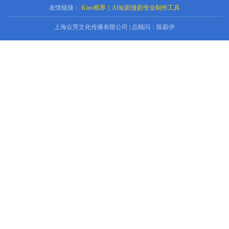
友情链接：
Kino视界｜AI短剧漫剧专业制作工具
上海众芳文化传播有限公司 | 总顾问：陈薪伊