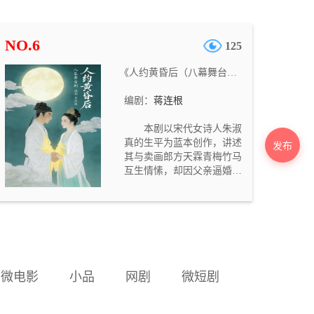
功反抗豪强、恶少逼迫，拒
绝依附权贵，追求婚姻自主
与人格独立，最终与志同道
NO.6
125
合的杜琅成婚，还创办艺坊
带领女性自立的故事。剧本
《人约黄昏后（八幕舞台剧）》
补足原著留白，塑造出才貌
双全、敢作敢为、反抗封建
编剧：
蒋连根
男权的新女性形象。
本剧以宋代女诗人朱淑
真的生平为蓝本创作，讲述
发布
其与卖画郎方天霖青梅竹马
互生情愫，却因父亲逼婚嫁
与临安公子王佑华。堂妹朱
淑兰因婚约被掉包怀恨在
心，屡次破坏二人感情并告
密。元宵灯会二人私会定
情，方天霖上京考中状元后
领兵抗金，朱淑真被发现私
情后遭丈夫休弃、母子分
微电影
小品
网剧
微短剧
离。朱淑兰又伪造方天霖书
信，令朱淑真心碎，最终其
在紫微山下白水泉投水自