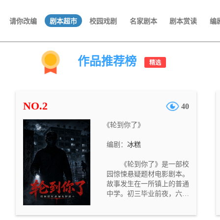
请你改编
剧本超市
校园戏剧
名家剧本
剧本赏读
编
作品推荐榜
精选
NO.2
40
《轮到你了》
编剧：
冰糕
《轮到你了》是一部校
园惊悚悬疑题材电影剧本。
故事发生在一所镇上的普通
中学。初三毕业前夜，六名
学生因想取回被老师没收的
DV 机，偷偷翻进夜间封闭