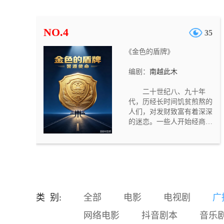
遭烈火封喉，济世堂郎中孙
济世被利刃穿胸。四名死者
身份迥异，死法各不相同，
NO.4
35
却都死于正时辰，现场均残
留灰烬与蹊跷物件，且皆有
《金色的盾牌》
目击者称看到“白面鬼”出
没。一时间长安人心惶惶，
编剧：
南越此木
鬼怪之说甚嚣尘上。 大理寺
评事叶慎之接手此案，与左
二十世纪八、九十年
卫大将军之女何楚卿、书吏
代，历经长时间饥贫煎熬的
章成策、长安捕头杨剑组成
人们，对发财致富有着深深
查案小组，逐一勘验现场、
的迷恋。一些人开始经商发
梳理关联。随着调查深入，
家。看别人的钱袋子以几何
他们发现四位死者分别对应
速度的膨胀，有人按捺不住
子、卯、午、酉四个正时
了。一些体制内的人员，对
辰，死法暗合五行之属，现
自己皓首穷经谋来的铁饭碗
场留下的玉璧、方响铁片、
产生了疑虑，一股子“停薪留
笔洗、硫磺则五行相克于死
职”的时尚在撬动稳固的体制
者的时辰五行。这并非随性
内工作者。 广有前途的省机
杀戮，而是按照一套严密的
类 别:
全部
电影
电视剧
广
关才子陈名星，离开舒适的
卦理布下的祭祀之局。
岗位，汇入浩大的经商团
网络电影
抖音剧本
音乐
体。不几年的时间，他的财