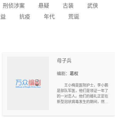
尽。多年后方天霖凯旋归
刑侦涉案
悬疑
古装
武侠
来，得知真相悲痛万分，在
公益
抗疫
年代
荒诞
白水泉哭祭，最终与朱淑真
的魂魄在月宫相会，成就一
场跨越生死的爱情悲歌。
母子兵
编剧：
葛权
王小梅是医院护士，李小鹏
是部队军医，他们是领证一年了
的一对恋人。他们的婚礼正定在
新型冠状病毒发生的期间，然而
时间就是生命，疫情就是命令，
两个青年义无反顾的各自写下了
请战书，剪短头发，放弃婚假，
推迟婚期，重返抗疫前线贡献绵
薄之力。李小梅和王小鹏因为知
道抗疫前线很危险，不 想让父母