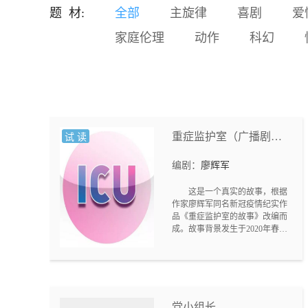
富成了那个时代的天文数
题 材:
全部
主旋律
喜剧
爱
字。而他，所得的没有个铜
家庭伦理
动作
科幻
板，布满了时代富裕阶层和
猎奇大众的鲜血。 金钱，甚
而使部分高级干部贱卖官
德，基本的人格被人踩地摩
擦。 为钱着魔的一些人，开
始干一些下地狱的勾当。 龙
州市发生系列惊动省府及公
安部的命案。以侦探刑警队
重症监护室（广播剧剧
试 读
长刘青发、副局长方学为代
本）
表公安人员，不惧威胁、与
编剧：
廖辉军
各方利益集团干扰威压，对
潜藏的毒枭进行了抽丝剥茧
这是一个真实的故事，根据
的打击。
作家廖辉军同名新冠疫情纪实作
品《重症监护室的故事》改编而
成。故事背景发生于2020年春节
新冠疫情期间，讲述刚成立不久
的某县级人民医院重症监护室，
因为一个疑似新冠患者入院病急
转入重症监护室救治，从最初的
抗拒心理到犹豫不决再到毅然收
治，该室医护人员和家属敢于舍
党小组长