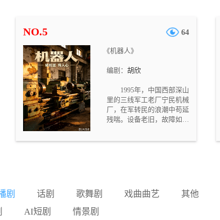
的校园，却意外撞见夜班保
安秦守正在操场旧花坛旁掩
埋尸体。几名学生惊慌逃
NO.5
64
跑，却发现唯一出口已被封
锁，手机信号被屏蔽，整座
《机器人》
校园变成无法逃离的密室。
在黑暗的教学楼中，保安利
编剧：
胡欣
用自己熟悉校园结构、掌握
钥匙与广播系统的优势，对
1995年，中国西部深山
学生们展开追杀。他以“轮到
里的三线军工老厂宁民机械
你了”为信号，逐一逼近并猎
厂，在军转民的浪潮中苟延
杀目击者。学生们在楼梯
残喘。设备老旧，故障如
间、生物实验室、广播室、
疾，“坏死修”拖累了工厂的
教室、门卫室、操场等熟悉
脊梁。被誉为“机器人”的天
而陌生的空间中逃亡、求
才机修工华志远临危受命，
救、反击。随着同伴相继遇
推行“预防修”改革。他把机
害，幸存者试图通过 DV 录
器当命，却把兄弟推进深渊
像和手机录音留下证据，将
——挚友敬波替他背锅，决
保安的罪行传递出去。故事
裂而去；恩师贺师傅积劳成
后半段，最后一名学生谢远
播剧
话剧
歌舞剧
戏曲曲艺
其他
疾，含恨离世；妻子明媚的
虽未能逃出校园，却在临死
守望，被他活成刺骨的寒
前将存有关键录像的存储卡
剧
AI短剧
情景剧
凉。庆功宴上，他胃血喷涌
丢入排水沟。次日清晨，一