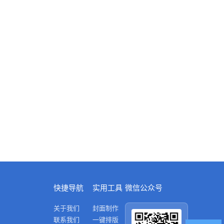
担心，就想瞒着大人。 而王小梅
的母亲朱杰是医院退休主治医
生，也在之前偷偷的写下了请战
书， 准备在女儿婚礼后再公开。
但朱杰抱孙心切，为孩子的婚事
着急，即使疫情严重 取消在酒店
的婚礼活动，也要在自家举办孩
子的婚礼。王小鹏和李小梅说谎
没有 说服朱杰，只好实话实说。
父母虽然为孩子们的安危担心，
但十分支持他们的正 义之举。最
后，朱杰表示要和女儿一道，当
一对“母子兵”做最美逆行人。
快捷导航
实用工具
微信公众号
关于我们
封面制作
联系我们
一键排版