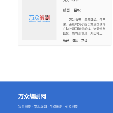
小家顾大家，不被儿女情长所牵
绊，情愿冒着生命危险奋战在抗
编剧：
葛权
疫一线，通过成功抢救病情危急
的新冠患者，表现出逆风而行、
寒冷雪天，瘟疫肆虐。连日
医者大爱的高尚品德和时代精
来，某山村党小组长黄治国战斗
神。值得一提的是，通过剧中管
在防控新冠肺炎前线。这天他刚
床医生孔翔和女儿小小父女情深
回家，就得到信息，外出打工的
的视频对白，无疑打动了所有
青年扬小青先是发烧咳嗽，后又
人，特别主人公郑军在与隐瞒病
新冠；抗疫；党员
被确认为患病者。虽然早有措
故的母亲音频中，同样以一个优
施，但面对突发的变故，仍然人
秀党员的身份，全面诠释了母子
心惶惶。 在时刻，本组的另外三
忠于党为人民的高尚情操，用无
个党员来到他家，当知道疫情的
私奉献的实际行动和胜利优异的
严重性和紧迫性后，纷纷要求战
抗疫成绩单向党的百年生日献上
斗在最危险的前线。但最后，黄
了满意的答卷。
治国以覚龄长而获得。
万众编剧网
培育编剧 · 发现编剧 · 帮助编剧 · 引领编剧