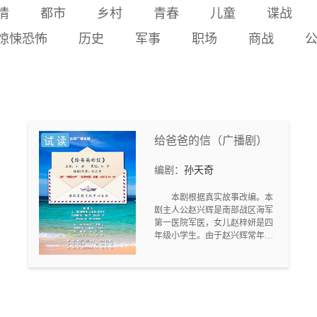
倒地，碎掉的岂止身体。段
情
都市
乡村
青春
儿童
谍战
名初一新生周航捡到存储
校长一句“一人快，众人
卡，并在老师帮助下将昨夜
惊悚恐怖
历史
军事
职场
商战
远”，师傅临终那句“修机
真相通过校园广播和多媒体
器，传人心”，终将这位偏执
系统公之于众，最终使保安
的“设备神医”从孤岛击醒。
秦守被警方控制。作品通过
他放下执念，登门认错，与
一场发生在封闭校园中的夜
敬波重拾信任；他将技艺与
间追杀，展现了恐惧、求
温度一并传下。那本油渍斑
生、勇气与真相无法被掩埋
驳的机修笔记本，最终走进
的主题。“轮到你了”既是凶
三线建设博物馆，成为一代
给爸爸的信（广播剧）
手的死亡宣告，也在结尾转
试 读
匠人从“机器”回归“人心”的
化为对罪犯的审判。
苍劲碑刻。（本作品由AI参
编剧：
孙天奇
与创作：正文：AI生成部分
占比50%及以上）
本剧根据真实故事改编。本
剧主人公赵兴辉是南部战区海军
第一医院军医，女儿赵梓妍是四
年级小学生。由于赵兴辉常年在
外执行医疗援助任务，对女儿承
诺的许多事都做不到，在女儿心
中爸爸是个“不讲诚信的人”。 今
年春节前后，赵兴辉因为和同事
们执行驻地疫情防控任务，工作
紧张忙碌，对女儿再次“失信”。