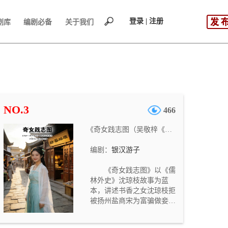
登录 | 注册
剧库
编剧必备
关于我们
NO.3
466
《奇女践志图（吴敬梓《儒林外史》电视剧文学剧本 《明清长河图》第七部）》
编剧：
银汉游子
《奇女践志图》以《儒
林外史》沈琼枝故事为蓝
本，讲述书香之女沈琼枝拒
被扬州盐商宋为富骗做妾，
逃离后在南京卖文刺绣自食
其力，凭借文才、胆识与武