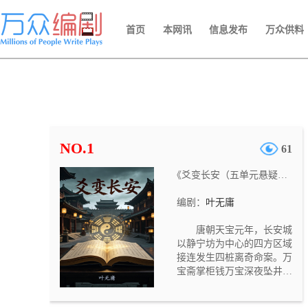
首页
本网讯
信息发布
万众供料
NO.1
61
《爻变长安（五单元悬疑网剧）》
编剧：
叶无庸
唐朝天宝元年，长安城
以静宁坊为中心的四方区域
接连发生四桩离奇命案。万
宝斋掌柜钱万宝深夜坠井溺
亡，栖凤楼乐师柳艳芳在房
中被闷死，吏部主事应文昭