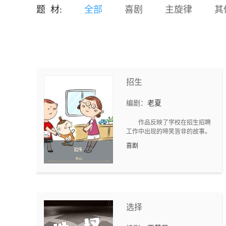
回的悲剧。如果再给发生悲
题 材:
全部
喜剧
主旋律
其
剧的家庭一次机会，那会发
生什么情况。身为父母，要
考虑孩子的感受，采取正确
的教育方式，才能让孩子健
康成长。主要卖点：亲子版
《盗梦空间》。科幻题材受
到目前市场欢迎。场景以现
招生
实为主，无需制作大量特
效，拍摄成本低。以现实世
编剧：
老夏
界问题为切入点，呼吁家长
们采取正确的育儿方法，宣
作品反映了学校在招生招聘
扬正能量。对脑机接口的发
工作中出现的啼笑皆非的故事。
展和应用场景展开设想，并
喜剧
在此科学幻想基础上探讨一
下家庭教育和儿童心理的一
些问题。特别设计的故事开
场，多次反转，吸引眼球。
选择