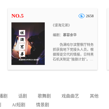
村旅游服务体系，促进农业
增效和农民增收，助力乡村
振兴。在项目建设过程中，
NO.5
2658
蔡宝强遇到了各种难以想象
的阻力。蔡宝强的同事王凯
《谍海兄弟》
趁机挑唆蔡宝强的女友，让
蔡宝强在留在桃花溪还是回
编剧：
慕容余华
城之间做出选择。共产党员
的高度责任感使蔡宝强选择
伪满哈尔滨警察厅特务
了与女友分手，留在桃花
抓获我地下党接头人员，根
溪，矢志建成特色乡村旅游
据叛徒交代的情报，日特黑
项目。蔡宝强的努力，赢得
石机关制定“独狼计划”。接
了村民的信赖与支持，项目
到日特头子命令的伪满哈尔
进展日新月异。就在项目接
滨警察厅选派人员顶替被捕
近尾声时，蔡宝强突然被经
的我地下党，企图打入东北
侦机关传唤。原来，一向以
抗日联军内部，并寻机潜入
亲民形象示人的副县长郑爱
苏联境内，搜集情报，意图
民与王凯沆瀣一气，贪污腐
掌握苏联红军动态，为抽调
败，诬陷蔡宝强挪用工程
兵力对我华北地区发动闪电
款。蔡宝强巧使妙计，使郑
播剧
话剧
歌舞剧
戏曲曲艺
其他
战做好准备。警察厅警务科
王二人受到惩处。爱情回
代理科长蔡永山和刚从佳木
归，特色乡村旅游项目建
剧
AI短剧
情景剧
斯调来的沈唐入选执行此项
成，桃花溪迎来了大批游