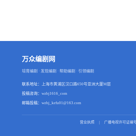
万众编剧网
培育编剧 · 发现编剧 · 帮助编剧 · 引领编剧
联系地址：
上海市黄浦区汉口路650号亚洲大厦M层
投稿咨询：
wzbj1616_com
邮箱投稿：
wzbj_kefu01@163.com
营业执照
|
广播电视许可证编号