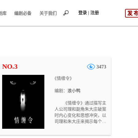
登录 | 注册
剧库
编剧必备
关于我们
NO.3
3473
《情缠令》
编剧：
浪小鸭
《情缠令》通过描写主
人公司理和副角朱大庄破案
时内心变化和思想冲突，以
司理和朱大庄来揭示每个人
都有贪欲，剧终他俩都放下
贪欲来保护彼此的安全。故