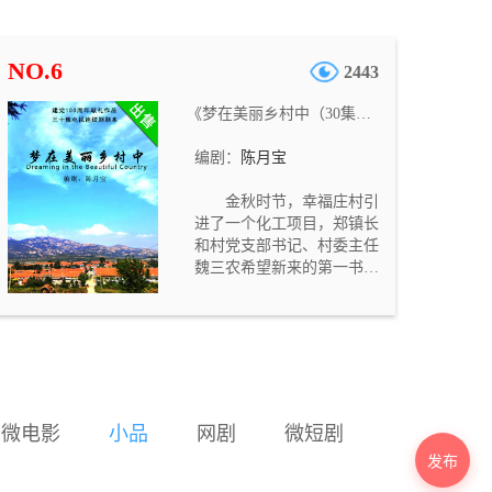
事涉及亲情、爱情和友情，
涵盖推理、悬疑、惊悚要
素，结尾转折出人意料，是
NO.6
2443
一部不错的商业题材剧本。
《梦在美丽乡村中（30集电视连续剧）》
编剧：
陈月宝
金秋时节，幸福庄村引
进了一个化工项目，郑镇长
和村党支部书记、村委主任
魏三农希望新来的第一书记
金田野和大学生村官杨彩虹
挑起筹建化工厂的重担，金
田野、杨彩虹却坚决反对建
设污染环境的化工厂，提出
引进外资建立红色旅游区，
建设美丽乡村，引起郑镇长
和魏三农等不满。魏三农和
微电影
小品
网剧
微短剧
村委文书大喇叭担心金田
发布
野、杨彩虹取代自己的位
置，处处刁难，不给他们安