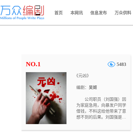
首页
本网讯
信息发布
万众供料
NO.1
5483
《元凶》
编剧：
吴姬
公司职员（刘国强）因
为家庭急用，向暴发户同学
借钱，不料这给他带来了意
想不到的后果。刘国强是一
个循规蹈矩的公司职员。妻
子（郭艳）一向抱怨他没有