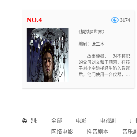
混出名堂，经常拿他跟开公
司赚了大钱的一个暴发户同
学（马延川）比，这让他很
NO.4
3174
不爽。中学时，郭艳和马延
川两人是同桌，那时的马延
《模拟脑世界》
川一直暗恋着郭艳。刘国强
对妻子的抱怨颇为不满，但
编剧：
张三木
是因为父亲住院，需要大笔
医疗费，他却不得不向那个
故事梗概：一对不称职
自己平时很不喜欢的暴发户
的父母刘文和于莉莉，在孩
同学（马延川）借钱。结
子刘小宇跳楼轻生陷入昏迷
果，刘国强觉得越来越不
后，他门使用一台仪器，进
爽，他对借钱这事儿感到后
入模拟脑世界，要抢在孩子
悔不及。
的意识消失之前，重新唤醒
孩子。但因为之前他们对待
孩子的恶劣态度，使得孩子
在意识世界也不愿见到他
们……。故事定位与意义：
随着社会的发展，家长们望
类 别:
全部
电影
电视剧
广
子成龙的心情越来越迫切，
这种急切的心情强加给孩
网络电影
抖音剧本
音乐
子，从而造成了很多无法挽