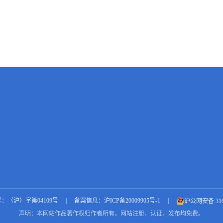
：（沪）字第04109号
|
备案信息：沪ICP备20009905号-1
|
沪公网安备 3101
声明：本网站作品著作权归作者所有，网站注册、认证、发布均免费。