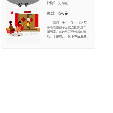
回农村过她那“地里凉快”的生
回家（小品）
活。于是乎，决定趁外甥媳妇张
惠丽单位抗疫值夜班回来刚睡便
编剧：
汤礼春
偷偷“出走”。无奈小院电子门锁
报警，赵姨娘不得不赶紧顺梯子
腊月二十九，狗儿（小名）
爬到小院墙上，但却无法下到院
带着老婆孩子从武汉回家过年，
外地上。于是乎，笑中有哭、哭
刚到家，就收到武汉封城的消
中有笑的“墙头记”开始上演........
息。于是狗儿一家下车后没进
门，隔着一段距离和妈妈唠开
了，并且让花花（宠物狗）来回
运送礼物。此时，狗儿又接到公
司电话，要他回去参与建造火神
山和雷神山医院……