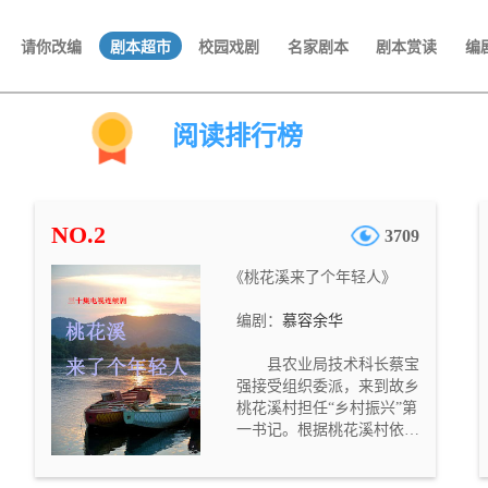
请你改编
剧本超市
校园戏剧
名家剧本
剧本赏读
编
阅读排行榜
NO.2
3709
《桃花溪来了个年轻人》
编剧：
慕容余华
县农业局技术科长蔡宝
强接受组织委派，来到故乡
桃花溪村担任“乡村振兴”第
一书记。根据桃花溪村依山
傍水、环境优美的特点，蔡
宝强提出设想：打造特色乡