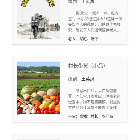
编剧：
王英凤
俗话说：“家有一老，如有一
宝”，本小品通过孙大爷这样一位
失智老人的视角，用糖球作为线
索，引发了人们如何陪伴老人这
样一个话题的思考，也许很多的
老人、家庭、陪伴
子女无法对父母说出感谢的话
语，但是唯独能做的却是陪伴，
因为陪伴是最长情的告白，善待
老人也是善待我们自己。
村长带货（小品）
编剧：
王英凤
故宫出口红，大白兔做唇
膏，同仁堂开咖啡店，泸州老窖
做香水，狗不理卖面膜。村里的
农产品为什么就不能换个花样推
销呢？这不，村长李四宝带着假
带货；直播；村长；农产品
期回村的青年宋铁牛和王春妮在
村里搞起了带货直播，什么红
杏、莲藕、水蜜桃等等村里的农
产品悉数登场，直播时更是花样