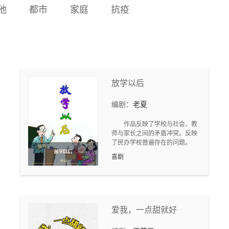
任务的名单。沈唐是蔡永山
他
都市
家庭
抗疫
客。
父母收养的义子，兄弟俩感
情深厚。蔡永山在和沈唐的
较量中胜出，蔡永山被圈定
执行此项任务。沈唐原本志
在必得，没想到大哥蔡永山
没有谦让自己，心生不满。
蔡永山在执行任务时被我地
放学以后
下党策反，成为哈尔滨我地
下组织一名“编外人员”。沈
编剧：
老夏
唐被日本女特务迷惑，进而
被日特洗脑利用，誓死效忠
作品反映了学校与社会、教
伪满洲国和日本军国主义。
师与家长之间的矛盾冲突。反映
一场生死攸关的谍战就此上
了民办学校普遍存在的问题。
演……
喜剧
爱我，一点甜就好