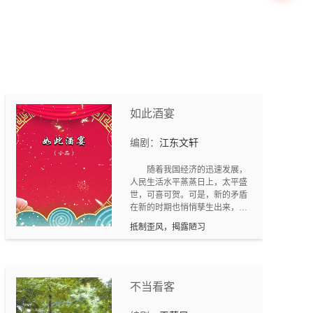
排工作，不给换门窗玻璃，
不让参加两委会议。村民二
先生、侯大炮为当村主任给
魏三农家放火烧了草垛、砸
了锅，诬告金田野、杨彩虹
贪污受贿、违法占地，企图
赶走他们。（分集剧情和完
整剧本请联系万众编剧及作
如此酒宴
者）
编剧：
江东文轩
随着我国经济的迅速发展，
人民生活水平蒸蒸日上，太平盛
世，可喜可贺。可是，新的矛盾
在新的时期也悄悄孳生出来，给
我们的生活添加着新的麻烦和苦
抵制歪风，揭露陋习
恼。人情，本是一个阳光、温馨
的褒义词。礼尚往来，是我们中
华民族的传统美德。然而，什么
都当有个度。如果这个“度”失控
了，俗礼泛滥，礼金膨胀，庆筵
不当看客
爆炸，就搅乱了我们平静的生
活，造成经济和精神上的重压，