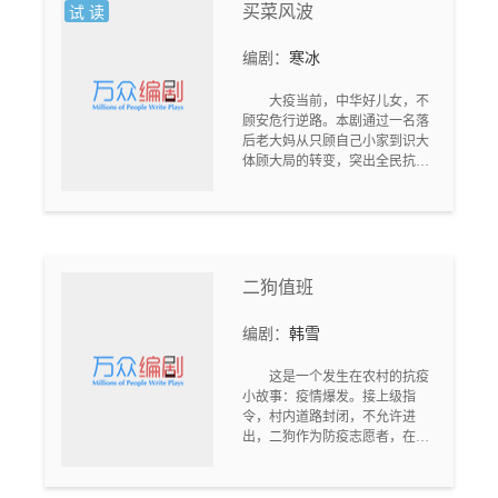
百出……
买菜风波
试 读
编剧：
寒冰
大疫当前，中华好儿女，不
顾安危行逆路。本剧通过一名落
后老大妈从只顾自己小家到识大
体顾大局的转变，突出全民抗议
的主题。
二狗值班
编剧：
韩雪
这是一个发生在农村的抗疫
小故事：疫情爆发。接上级指
令，村内道路封闭，不允许进
出，二狗作为防疫志愿者，在村
口隔离点值班。此时，不明就里
的乡亲在春节要外出，受到了二
狗的阻拦……