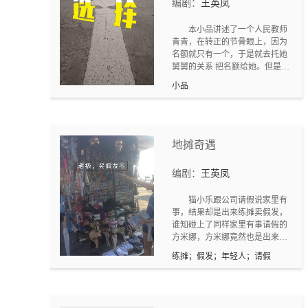
编剧：
王英凤
本小品讲述了一个人民教师
青青，在转正的节骨眼上，因为
名额就只有一个，于是就去托她
舅舅的关系 把名额给她。但是她
舅舅两袖清风，把唯一的一个名
小品
额给了陆洋，于是青青很不开
心，去寻求邓爷爷的帮助，但是
邓爷爷却告诉她-----教书育人，
教的是书，育的是人，量的是
才，品的确是德。只有做到这几
地摊奇遇
点，才能成为一个合格的人民教
师。
编剧：
王英凤
猫小乐跟公司请假说家里有
事，结果却是出来练摊卖假发，
谁知碰上了同样家里有事请假的
方米娜，方米娜竟然也是出来练
摊卖假发！于是二人一边练摊一
练摊；假发；年轻人；请假
边吐槽，那料想老板竟然过来
了，面对老板突然的查岗，二人
又有怎样的搞笑应对呢？