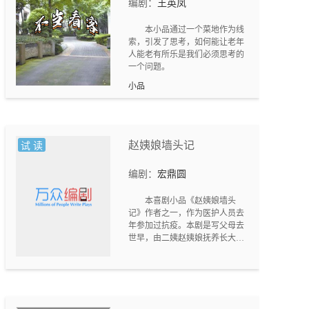
编剧：
王英凤
给家庭、社会的和谐投下不可忽
视的阴影。该剧旨在揭示这一新
本小品通过一个菜地作为线
的矛盾，以引人深思，明辨什么
索，引发了思考，如何能让老年
是淳朴的人情，什么是变态的“人
人能老有所乐是我们必须思考的
情”。剧中一对恩爱夫妇，他们的
一个问题。
家庭美满幸福。然而，在俗礼泛
滥，礼金膨胀，庆筵爆炸面前，
小品
他们无奈，为难。他们要“回家看
看”的天伦之乐被搅扰，满心的孝
道不能遂愿，同时也把家庭经济
搞得焦头烂额。他们想挣脱，但
为了面子，也只得无奈地随波逐
赵姨娘墙头记
试 读
流。他们的儿子搞了个天真的恶
作剧以示反抗。希望人们能在啼
编剧：
宏鼎圆
笑皆非之际静心深思。
本喜剧小品《赵姨娘墙头
记》作者之一，作为医护人员去
年参加过抗疫。本剧是写父母去
世早，由二姨赵姨娘抚养长大的
李大强，作为某市中医院著名医
生，在春节尚未过完就带队到湖
北抗疫。农闲时早早被接到大强
家中休养的赵姨娘，外甥家人的
特别优待让她倍感寂寞，执意要