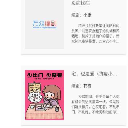
没病找病
编剧：
小康
精准扶贫好政策让向阳村的
贫困户刘富安办起了婚礼城和养
猪场，摘掉了贫困户的帽子，新
冠肺炎疫情暴发，刘富安不幸感
染，康复出院后，刘富安妻子听
说因病致贫的贫困户可以申请“低
保”，还可以得到相关补助，于是
她让富安故意装“穷”，没病找
“病”想把“贫困户”的帽子重新扣
在自家头上，没想到却闹出了一
宅，也是爱（抗疫小
连串让人啼笑皆非的故事……
品）
【我让你装病，也没让你装
编剧：
韩雪
死？！】
疫情期间，并不是每个人都
有机会到达抗疫第一线。但是我
们听从指挥，在家宅着，不乱串
门、不乱跑，不给党和政府添麻
烦，也是一种抗疫的体现，这就
是普通人的抗疫！小品中的夫妻
是怎么抗疫的呢……快来看看吧