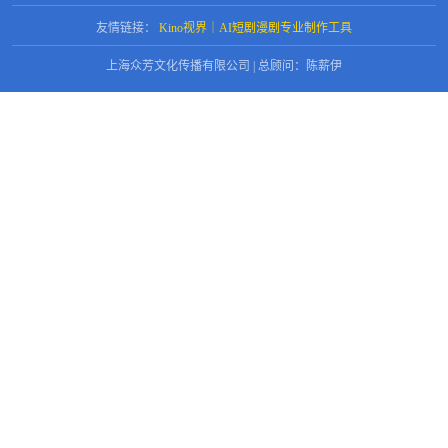
友情链接：
Kino视界｜AI短剧漫剧专业制作工具
上海众芳文化传播有限公司 | 总顾问：陈薪伊