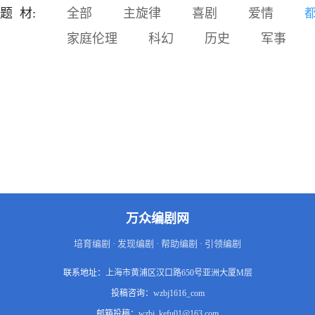
回的悲剧。如果再给发生悲
题 材:
全部
主旋律
喜剧
爱情
剧的家庭一次机会，那会发
家庭伦理
科幻
历史
军事
生什么情况。身为父母，要
考虑孩子的感受，采取正确
的教育方式，才能让孩子健
康成长。主要卖点：亲子版
《盗梦空间》。科幻题材受
到目前市场欢迎。场景以现
实为主，无需制作大量特
效，拍摄成本低。以现实世
界问题为切入点，呼吁家长
们采取正确的育儿方法，宣
扬正能量。对脑机接口的发
展和应用场景展开设想，并
在此科学幻想基础上探讨一
万众编剧网
下家庭教育和儿童心理的一
些问题。特别设计的故事开
培育编剧 · 发现编剧 · 帮助编剧 · 引领编剧
场，多次反转，吸引眼球。
联系地址：
上海市黄浦区汉口路650号亚洲大厦M层
投稿咨询：
wzbj1616_com
邮箱投稿：
wzbj_kefu01@163.com