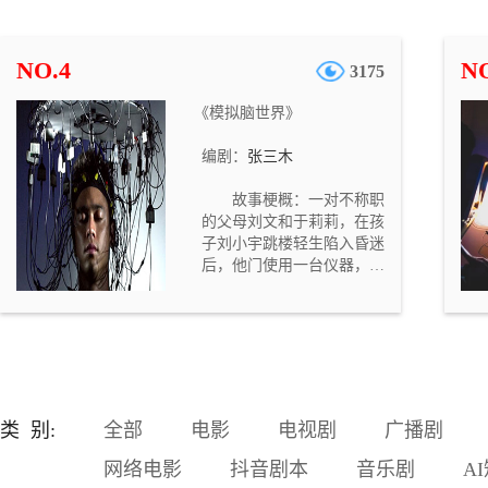
混出名堂，经常拿他跟开公
司赚了大钱的一个暴发户同
学（马延川）比，这让他很
NO.4
NO
3175
不爽。中学时，郭艳和马延
川两人是同桌，那时的马延
《模拟脑世界》
川一直暗恋着郭艳。刘国强
对妻子的抱怨颇为不满，但
编剧：
张三木
是因为父亲住院，需要大笔
医疗费，他却不得不向那个
故事梗概：一对不称职
自己平时很不喜欢的暴发户
的父母刘文和于莉莉，在孩
同学（马延川）借钱。结
子刘小宇跳楼轻生陷入昏迷
果，刘国强觉得越来越不
后，他门使用一台仪器，进
爽，他对借钱这事儿感到后
入模拟脑世界，要抢在孩子
悔不及。
的意识消失之前，重新唤醒
孩子。但因为之前他们对待
孩子的恶劣态度，使得孩子
在意识世界也不愿见到他
们……。故事定位与意义：
随着社会的发展，家长们望
类 别:
全部
电影
电视剧
广播剧
子成龙的心情越来越迫切，
这种急切的心情强加给孩
网络电影
抖音剧本
音乐剧
A
子，从而造成了很多无法挽