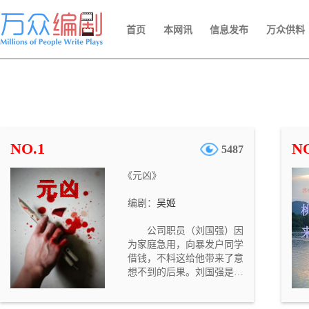
首页
本网讯
信息发布
万众供料
NO.1
NO
5487
《元凶》
编剧：
吴姬
公司职员（刘国强）因
为家庭急用，向暴发户同学
借钱，不料这给他带来了意
想不到的后果。刘国强是一
个循规蹈矩的公司职员。妻
子（郭艳）一向抱怨他没有