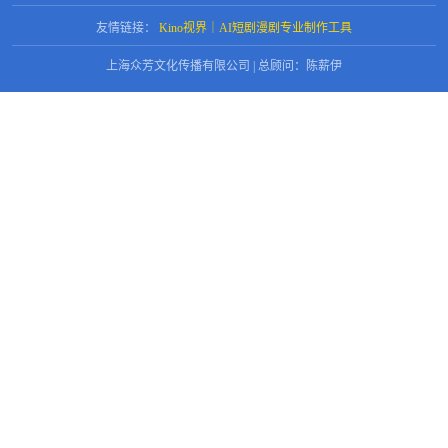
友情链接：
Kino视界｜AI短剧漫剧专业制作工具
上海众芳文化传播有限公司 | 总顾问：陈薪伊