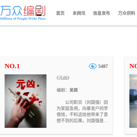
首页
本网讯
信息发布
万众供料
NO.1
NO
5487
《元凶》
编剧：
吴姬
公司职员（刘国强）因
为家庭急用，向暴发户同学
借钱，不料这给他带来了意
想不到的后果。刘国强是一
个循规蹈矩的公司职员。妻
子（郭艳）一向抱怨他没有