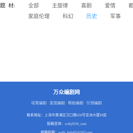
回的悲剧。如果再给发生悲
题 材:
全部
主旋律
喜剧
爱情
剧的家庭一次机会，那会发
家庭伦理
科幻
历史
军事
生什么情况。身为父母，要
考虑孩子的感受，采取正确
的教育方式，才能让孩子健
康成长。主要卖点：亲子版
《盗梦空间》。科幻题材受
到目前市场欢迎。场景以现
实为主，无需制作大量特
效，拍摄成本低。以现实世
界问题为切入点，呼吁家长
们采取正确的育儿方法，宣
扬正能量。对脑机接口的发
展和应用场景展开设想，并
在此科学幻想基础上探讨一
万众编剧网
下家庭教育和儿童心理的一
些问题。特别设计的故事开
培育编剧 · 发现编剧 · 帮助编剧 · 引领编剧
场，多次反转，吸引眼球。
联系地址：
上海市黄浦区汉口路650号亚洲大厦M层
投稿咨询：
wzbj1616_com
邮箱投稿：
wzbj_kefu01@163.com