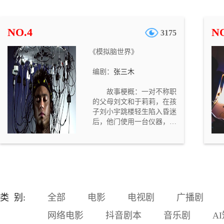
混出名堂，经常拿他跟开公
司赚了大钱的一个暴发户同
学（马延川）比，这让他很
NO.4
NO
3175
不爽。中学时，郭艳和马延
川两人是同桌，那时的马延
《模拟脑世界》
川一直暗恋着郭艳。刘国强
对妻子的抱怨颇为不满，但
编剧：
张三木
是因为父亲住院，需要大笔
医疗费，他却不得不向那个
故事梗概：一对不称职
自己平时很不喜欢的暴发户
的父母刘文和于莉莉，在孩
同学（马延川）借钱。结
子刘小宇跳楼轻生陷入昏迷
果，刘国强觉得越来越不
后，他门使用一台仪器，进
爽，他对借钱这事儿感到后
入模拟脑世界，要抢在孩子
悔不及。
的意识消失之前，重新唤醒
孩子。但因为之前他们对待
孩子的恶劣态度，使得孩子
在意识世界也不愿见到他
们……。故事定位与意义：
随着社会的发展，家长们望
类 别:
全部
电影
电视剧
广播剧
子成龙的心情越来越迫切，
这种急切的心情强加给孩
网络电影
抖音剧本
音乐剧
A
子，从而造成了很多无法挽