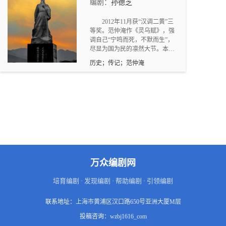
编剧：
孙德芝
诲审，郑獬避。真相大白后，夫
妻双双回虔化故里。
2012年11月获“汉调二黄”三
等奖。范仲淹作《灵乌赋》，强
调自己“宁鸣而死，不默而生”，
尽显为国为民的凛然大节。本剧
以“图”为“戏胆，“贯串全剧——
历史；传记；范仲淹
在他初任泰州六品盐税郎官时，
为挡浪冲坝所绘的《泰州海堤
图》；为名花照描一轴《奇珍牡
丹图》；皇上封官，他上书《升
降百官图》；征西夏，他先要份
《大宋疆域图》；滕宗琼求题“岳
陽樓記”的《洞庭晚秋图》；为国
家他找回了国宝《闸口盘车
图》，仕途半生，演译一曲传统
京剧。
万众编剧网
培育编剧 · 发现编剧 · 帮助编剧 · 引领编剧
联系地址：
上海市黄浦区汉口路650号亚洲大厦M层
投稿咨询：
wzbj1616_com