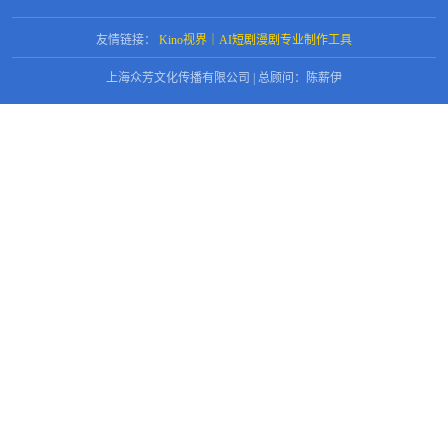
友情链接：
Kino视界｜AI短剧漫剧专业制作工具
上海众芳文化传播有限公司 | 总顾问：陈薪伊