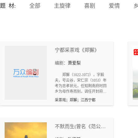
富成了那个时代的天文数
题 材:
全部
主旋律
喜剧
爱情
字。而他，所得的没有个铜
板，布满了时代富裕阶层和
猎奇大众的鲜血。 金钱，甚
而使部分高级干部贱卖官
德，基本的人格被人踩地摩
擦。 为钱着魔的一些人，开
始干一些下地狱的勾当。 龙
宁都采茶戏《郑獬》
州市发生系列惊动省府及公
安部的命案。以侦探刑警队
编剧：
萧爱梨
长刘青发、副局长方学为代
表公安人员，不惧威胁、与
郑獬（1022-1072），字毅
各方利益集团干扰威压，对
夫，号云谷，宋仁宗（1053）年
潜藏的毒枭进行了抽丝剥茧
考为忠孝状元，任知荆南府时回
的打击。
乡为母作寿而别，调任开封府，
碰战乱而引先民南迁虔化，又以
采茶戏；郑獬；江西宁都
诗会友体恤民生疾苦，平民喻兴
与妻谋杀一名妇女，郑獬不肯循
朝廷新法，出知杭州，中丞吕诲
上疏为郑复位未果，戏赠美妾被
郑獬拒绝，不久调任青州审“青苗
不默而生(曾名《范公
案”。郑夫人回娘家遭里长公子调
图》)
戏，夫人将公子误推青州河，吕