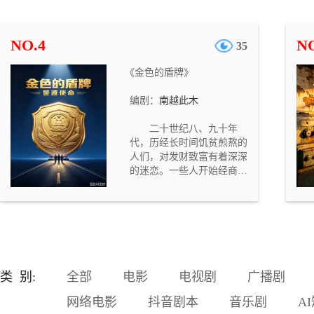
遭烈火封喉，济世堂郎中孙
济世被利刃穿胸。四名死者
身份迥异，死法各不相同，
NO.4
NO
35
却都死于正时辰，现场均残
留灰烬与蹊跷物件，且皆有
《金色的盾牌》
目击者称看到“白面鬼”出
没。一时间长安人心惶惶，
编剧：
南越此木
鬼怪之说甚嚣尘上。 大理寺
评事叶慎之接手此案，与左
二十世纪八、九十年
卫大将军之女何楚卿、书吏
代，历经长时间饥贫煎熬的
章成策、长安捕头杨剑组成
人们，对发财致富有着深深
查案小组，逐一勘验现场、
的迷恋。一些人开始经商发
梳理关联。随着调查深入，
家。看别人的钱袋子以几何
他们发现四位死者分别对应
速度的膨胀，有人按捺不住
子、卯、午、酉四个正时
了。一些体制内的人员，对
辰，死法暗合五行之属，现
自己皓首穷经谋来的铁饭碗
场留下的玉璧、方响铁片、
产生了疑虑，一股子“停薪留
笔洗、硫磺则五行相克于死
职”的时尚在撬动稳固的体制
者的时辰五行。这并非随性
内工作者。 广有前途的省机
杀戮，而是按照一套严密的
类 别:
全部
电影
电视剧
广播剧
关才子陈名星，离开舒适的
卦理布下的祭祀之局。
岗位，汇入浩大的经商团
网络电影
抖音剧本
音乐剧
A
体。不几年的时间，他的财