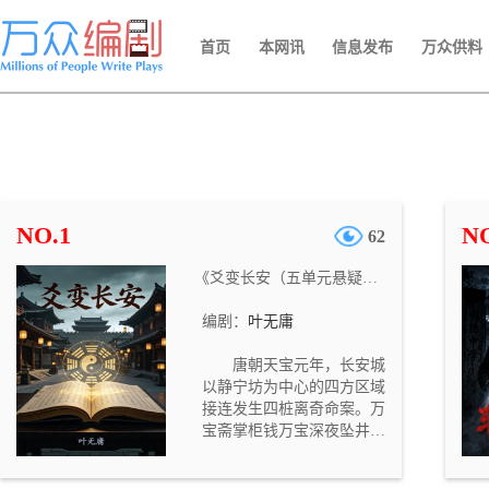
首页
本网讯
信息发布
万众供料
NO.1
NO
62
《爻变长安（五单元悬疑网剧）》
编剧：
叶无庸
唐朝天宝元年，长安城
以静宁坊为中心的四方区域
接连发生四桩离奇命案。万
宝斋掌柜钱万宝深夜坠井溺
亡，栖凤楼乐师柳艳芳在房
中被闷死，吏部主事应文昭