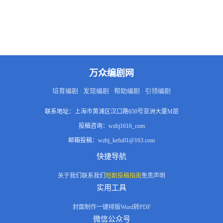
他坚守“科技强军”的务实信念，
勇于改革，刻苦钻研。在历经事
业的磨砺与爱情的考验后，他最
终继承先辈遗志，率领新型潜艇
驰骋深蓝，直至为国捐躯。该剧
通过两代人的生命接力，深刻诠
释了中国军人对信仰的忠诚、对
使命的担当，以及向海图强的坚
万众编剧网
定决心。
培育编剧 · 发现编剧 · 帮助编剧 · 引领编剧
联系地址：
上海市黄浦区汉口路650号亚洲大厦M层
投稿咨询：
wzbj1616_com
邮箱投稿：
wzbj_kefu01@163.com
快捷导航
关于我们
联系我们
短剧投稿指南
免责声明
实用工具
封面制作
一键排版
Word转PDF
微信公众号