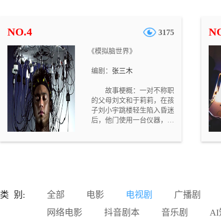
混出名堂，经常拿他跟开公
司赚了大钱的一个暴发户同
学（马延川）比，这让他很
NO.4
NO
3175
不爽。中学时，郭艳和马延
川两人是同桌，那时的马延
《模拟脑世界》
川一直暗恋着郭艳。刘国强
对妻子的抱怨颇为不满，但
编剧：
张三木
是因为父亲住院，需要大笔
医疗费，他却不得不向那个
故事梗概：一对不称职
自己平时很不喜欢的暴发户
的父母刘文和于莉莉，在孩
同学（马延川）借钱。结
子刘小宇跳楼轻生陷入昏迷
果，刘国强觉得越来越不
后，他门使用一台仪器，进
爽，他对借钱这事儿感到后
入模拟脑世界，要抢在孩子
悔不及。
的意识消失之前，重新唤醒
孩子。但因为之前他们对待
孩子的恶劣态度，使得孩子
在意识世界也不愿见到他
们……。故事定位与意义：
随着社会的发展，家长们望
类 别:
全部
电影
电视剧
广播剧
子成龙的心情越来越迫切，
这种急切的心情强加给孩
网络电影
抖音剧本
音乐剧
A
子，从而造成了很多无法挽