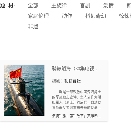
回的悲剧。如果再给发生悲
题 材:
全部
主旋律
喜剧
爱情
剧的家庭一次机会，那会发
家庭伦理
动作
科幻奇幻
惊悚
生什么情况。身为父母，要
考虑孩子的感受，采取正确
非遗
的教育方式，才能让孩子健
康成长。主要卖点：亲子版
《盗梦空间》。科幻题材受
到目前市场欢迎。场景以现
实为主，无需制作大量特
效，拍摄成本低。以现实世
界问题为切入点，呼吁家长
骑鲸蹈海（30集电视连
们采取正确的育儿方法，宣
扬正能量。对脑机接口的发
续剧剧本·庆祝建军100周
展和应用场景展开设想，并
编剧：
朝耕暮耘
年献礼剧）
在此科学幻想基础上探讨一
下家庭教育和儿童心理的一
剧是一部致敬中国深海勇士
的军旅励志史诗。主人公作为潜
些问题。特别设计的故事开
艇军人（烈士）的后代，自幼便
场，多次反转，吸引眼球。
背负着父辈沉重与未竟的使命。
他毅然投身海军，在父辈荣光与
潜艇军旅；强军改革；英雄奉
屈辱交织的精神驱动下，成长为
献；军属情怀
一名潜艇指挥官。面对部队转型
中的技术困境与形式主义作风，