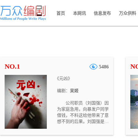
首页
本网讯
信息发布
万众供料
NO.1
NO
5486
《元凶》
编剧：
吴姬
公司职员（刘国强）因
为家庭急用，向暴发户同学
借钱，不料这给他带来了意
想不到的后果。刘国强是一
个循规蹈矩的公司职员。妻
子（郭艳）一向抱怨他没有