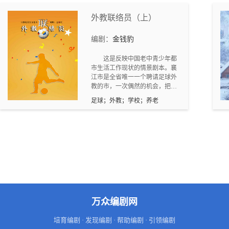
到梅花村。梅枫、林菊花、梅明
明再次相遇。然而不幸的是菊花
外教联络员（上）
患了乳腺癌，菊花不愿做无用的
治疗，毅然出家。梅枫和梅明明
编剧：
金钱豹
苦苦寻找菊花。菊花不愿意看到
二人如此辛苦地寻找自己，假装
这是反映中国老中青少年都
故去。梅枫悲痛不已。后来，梅
市生活工作现状的情景剧本。襄
枫和梅明明结为夫妻。林菊花在
江市是全省唯一一个聘请足球外
一位老中医的精心治疗下，疾病
教的市，一次偶然的机会，把张
好了。林菊花又回来了。梅明明
琴这个生长在特殊家庭的普通女
接受了菊花，三人演绎了一场悲
足球；外教；学校；养老
教师推向了社会工作和生活的前
欢离合的爱情故事。梅枫的哥哥
沿。
梅玉清创业失败，到田城投奔未
婚妻的叔叔。二人艰苦创业，终
于成功。后来，梅玉清给梅花村
捐款两千万，出任梅花村书记。
把一个贫穷、混乱的梅花村，治
理成为一个富裕、和谐的新梅花
村。
万众编剧网
培育编剧 · 发现编剧 · 帮助编剧 · 引领编剧