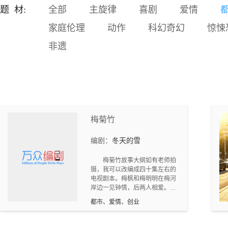
回的悲剧。如果再给发生悲
题 材:
全部
主旋律
喜剧
爱情
剧的家庭一次机会，那会发
家庭伦理
动作
科幻奇幻
惊悚
生什么情况。身为父母，要
考虑孩子的感受，采取正确
非遗
的教育方式，才能让孩子健
康成长。主要卖点：亲子版
《盗梦空间》。科幻题材受
到目前市场欢迎。场景以现
实为主，无需制作大量特
效，拍摄成本低。以现实世
界问题为切入点，呼吁家长
梅菊竹
们采取正确的育儿方法，宣
扬正能量。对脑机接口的发
展和应用场景展开设想，并
编剧：
冬天的雪
在此科学幻想基础上探讨一
下家庭教育和儿童心理的一
梅菊竹故事大纲如有老师拍
摄，我可以改编成四十集左右的
些问题。特别设计的故事开
电视剧本。梅枫和梅明明在梅河
场，多次反转，吸引眼球。
岸边一见钟情，后两人相爱。但
是，由于梅明明的妈妈以死相
都市、爱情、创业
逼，两人最终分手。梅枫和林菊
花成为夫妻，两人艰苦创业，终
于成功。梅明明婚姻失败，又回