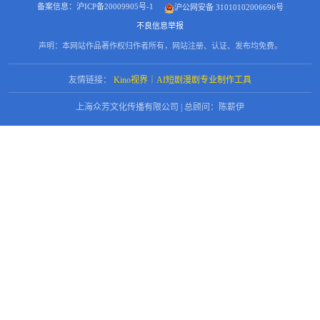
备案信息：沪ICP备20009905号-1
沪公网安备 31010102006696号
不良信息举报
声明：本网站作品著作权归作者所有，网站注册、认证、发布均免费。
友情链接：
Kino视界｜AI短剧漫剧专业制作工具
上海众芳文化传播有限公司 | 总顾问：陈薪伊