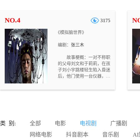
混出名堂，经常拿他跟开公
司赚了大钱的一个暴发户同
学（马延川）比，这让他很
NO.4
NO
3175
不爽。中学时，郭艳和马延
川两人是同桌，那时的马延
《模拟脑世界》
川一直暗恋着郭艳。刘国强
对妻子的抱怨颇为不满，但
编剧：
张三木
是因为父亲住院，需要大笔
医疗费，他却不得不向那个
故事梗概：一对不称职
自己平时很不喜欢的暴发户
的父母刘文和于莉莉，在孩
同学（马延川）借钱。结
子刘小宇跳楼轻生陷入昏迷
果，刘国强觉得越来越不
后，他门使用一台仪器，进
爽，他对借钱这事儿感到后
入模拟脑世界，要抢在孩子
悔不及。
的意识消失之前，重新唤醒
孩子。但因为之前他们对待
孩子的恶劣态度，使得孩子
在意识世界也不愿见到他
们……。故事定位与意义：
随着社会的发展，家长们望
类 别:
全部
电影
电视剧
广播剧
子成龙的心情越来越迫切，
这种急切的心情强加给孩
网络电影
抖音剧本
音乐剧
A
子，从而造成了很多无法挽