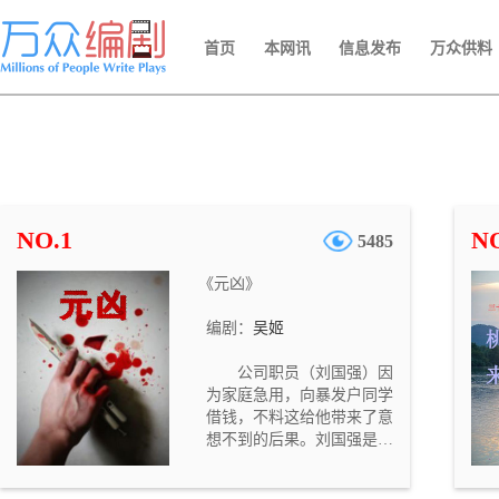
首页
本网讯
信息发布
万众供料
NO.1
NO
5485
《元凶》
编剧：
吴姬
公司职员（刘国强）因
为家庭急用，向暴发户同学
借钱，不料这给他带来了意
想不到的后果。刘国强是一
个循规蹈矩的公司职员。妻
子（郭艳）一向抱怨他没有