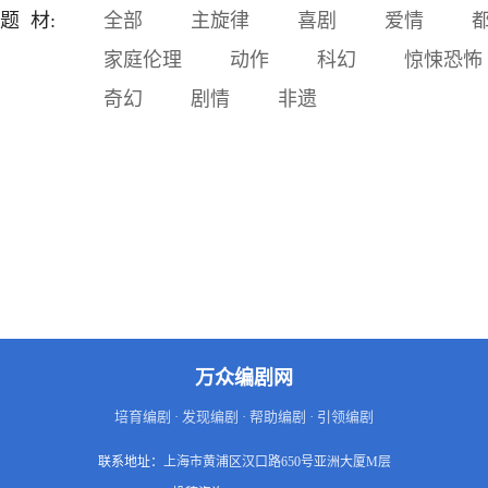
富成了那个时代的天文数
题 材:
全部
主旋律
喜剧
爱情
字。而他，所得的没有个铜
家庭伦理
动作
科幻
惊悚恐怖
板，布满了时代富裕阶层和
猎奇大众的鲜血。 金钱，甚
奇幻
剧情
非遗
而使部分高级干部贱卖官
德，基本的人格被人踩地摩
擦。 为钱着魔的一些人，开
始干一些下地狱的勾当。 龙
州市发生系列惊动省府及公
安部的命案。以侦探刑警队
长刘青发、副局长方学为代
表公安人员，不惧威胁、与
各方利益集团干扰威压，对
潜藏的毒枭进行了抽丝剥茧
的打击。
万众编剧网
培育编剧 · 发现编剧 · 帮助编剧 · 引领编剧
联系地址：
上海市黄浦区汉口路650号亚洲大厦M层