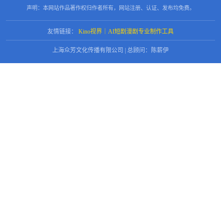
声明：本网站作品著作权归作者所有，网站注册、认证、发布均免费。
友情链接：
Kino视界｜AI短剧漫剧专业制作工具
上海众芳文化传播有限公司 | 总顾问：陈薪伊