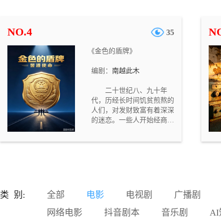
遭烈火封喉，济世堂郎中孙
济世被利刃穿胸。四名死者
身份迥异，死法各不相同，
NO.4
NO
35
却都死于正时辰，现场均残
留灰烬与蹊跷物件，且皆有
《金色的盾牌》
目击者称看到“白面鬼”出
没。一时间长安人心惶惶，
编剧：
南越此木
鬼怪之说甚嚣尘上。 大理寺
评事叶慎之接手此案，与左
二十世纪八、九十年
卫大将军之女何楚卿、书吏
代，历经长时间饥贫煎熬的
章成策、长安捕头杨剑组成
人们，对发财致富有着深深
查案小组，逐一勘验现场、
的迷恋。一些人开始经商发
梳理关联。随着调查深入，
家。看别人的钱袋子以几何
他们发现四位死者分别对应
速度的膨胀，有人按捺不住
子、卯、午、酉四个正时
了。一些体制内的人员，对
辰，死法暗合五行之属，现
自己皓首穷经谋来的铁饭碗
场留下的玉璧、方响铁片、
产生了疑虑，一股子“停薪留
笔洗、硫磺则五行相克于死
职”的时尚在撬动稳固的体制
者的时辰五行。这并非随性
内工作者。 广有前途的省机
杀戮，而是按照一套严密的
类 别:
全部
电影
电视剧
广播剧
关才子陈名星，离开舒适的
卦理布下的祭祀之局。
岗位，汇入浩大的经商团
网络电影
抖音剧本
音乐剧
A
体。不几年的时间，他的财