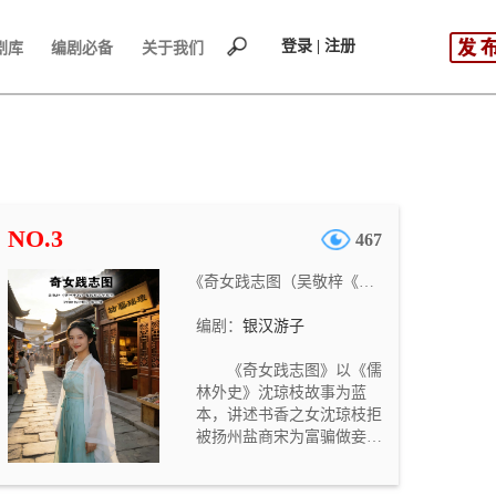
登录 | 注册
剧库
编剧必备
关于我们
NO.3
467
《奇女践志图（吴敬梓《儒林外史》电视剧文学剧本 《明清长河图》第七部）》
编剧：
银汉游子
《奇女践志图》以《儒
林外史》沈琼枝故事为蓝
本，讲述书香之女沈琼枝拒
被扬州盐商宋为富骗做妾，
逃离后在南京卖文刺绣自食
其力，凭借文才、胆识与武