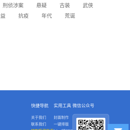
尽。多年后方天霖凯旋归
刑侦涉案
悬疑
古装
武侠
来，得知真相悲痛万分，在
公益
抗疫
年代
荒诞
白水泉哭祭，最终与朱淑真
的魂魄在月宫相会，成就一
场跨越生死的爱情悲歌。
快捷导航
实用工具
微信公众号
关于我们
封面制作
联系我们
一键排版