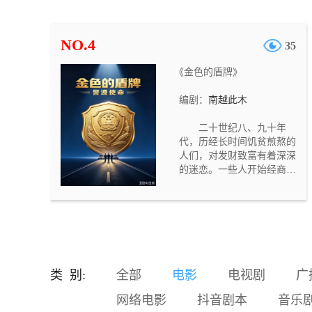
遭烈火封喉，济世堂郎中孙
济世被利刃穿胸。四名死者
身份迥异，死法各不相同，
NO.4
35
却都死于正时辰，现场均残
留灰烬与蹊跷物件，且皆有
《金色的盾牌》
目击者称看到“白面鬼”出
没。一时间长安人心惶惶，
编剧：
南越此木
鬼怪之说甚嚣尘上。 大理寺
评事叶慎之接手此案，与左
二十世纪八、九十年
卫大将军之女何楚卿、书吏
代，历经长时间饥贫煎熬的
章成策、长安捕头杨剑组成
人们，对发财致富有着深深
查案小组，逐一勘验现场、
的迷恋。一些人开始经商发
梳理关联。随着调查深入，
家。看别人的钱袋子以几何
他们发现四位死者分别对应
速度的膨胀，有人按捺不住
子、卯、午、酉四个正时
了。一些体制内的人员，对
辰，死法暗合五行之属，现
自己皓首穷经谋来的铁饭碗
场留下的玉璧、方响铁片、
产生了疑虑，一股子“停薪留
笔洗、硫磺则五行相克于死
职”的时尚在撬动稳固的体制
者的时辰五行。这并非随性
内工作者。 广有前途的省机
杀戮，而是按照一套严密的
类 别:
全部
电影
电视剧
广
关才子陈名星，离开舒适的
卦理布下的祭祀之局。
岗位，汇入浩大的经商团
网络电影
抖音剧本
音乐
体。不几年的时间，他的财