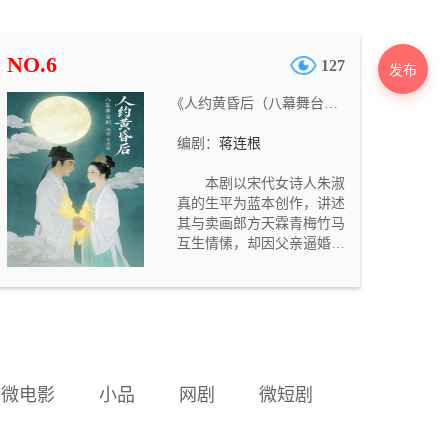
功反抗豪强、恶少逼迫，拒
绝依附权贵，追求婚姻自主
与人格独立，最终与志同道
NO.6
127
合的杜琅成婚，还创办艺坊
发布
带领女性自立的故事。剧本
《人约黄昏后（八幕舞台剧）》
补足原著留白，塑造出才貌
双全、敢作敢为、反抗封建
编剧：
蒋连根
男权的新女性形象。
本剧以宋代女诗人朱淑
真的生平为蓝本创作，讲述
其与卖画郎方天霖青梅竹马
互生情愫，却因父亲逼婚嫁
与临安公子王佑华。堂妹朱
淑兰因婚约被掉包怀恨在
心，屡次破坏二人感情并告
密。元宵灯会二人私会定
情，方天霖上京考中状元后
领兵抗金，朱淑真被发现私
情后遭丈夫休弃、母子分
微电影
小品
网剧
微短剧
离。朱淑兰又伪造方天霖书
信，令朱淑真心碎，最终其
在紫微山下白水泉投水自