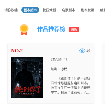
请你改编
剧本超市
校园戏剧
名家剧本
剧本赏读
编
作品推荐榜
精选
NO.2
40
《轮到你了》
编剧：
冰糕
《轮到你了》是一部校
园惊悚悬疑题材电影剧本。
故事发生在一所镇上的普通
中学。初三毕业前夜，六名
学生因想取回被老师没收的
DV 机，偷偷翻进夜间封闭