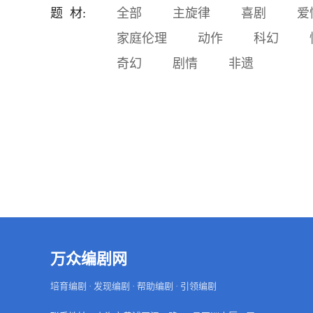
富成了那个时代的天文数
题 材:
全部
主旋律
喜剧
爱
字。而他，所得的没有个铜
家庭伦理
动作
科幻
板，布满了时代富裕阶层和
猎奇大众的鲜血。 金钱，甚
奇幻
剧情
非遗
而使部分高级干部贱卖官
德，基本的人格被人踩地摩
擦。 为钱着魔的一些人，开
始干一些下地狱的勾当。 龙
州市发生系列惊动省府及公
安部的命案。以侦探刑警队
长刘青发、副局长方学为代
表公安人员，不惧威胁、与
各方利益集团干扰威压，对
潜藏的毒枭进行了抽丝剥茧
的打击。
万众编剧网
培育编剧 · 发现编剧 · 帮助编剧 · 引领编剧