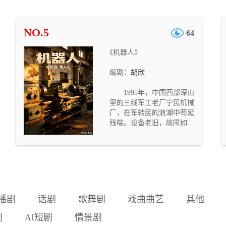
的校园，却意外撞见夜班保
安秦守正在操场旧花坛旁掩
埋尸体。几名学生惊慌逃
NO.5
64
跑，却发现唯一出口已被封
锁，手机信号被屏蔽，整座
《机器人》
校园变成无法逃离的密室。
在黑暗的教学楼中，保安利
编剧：
胡欣
用自己熟悉校园结构、掌握
钥匙与广播系统的优势，对
1995年，中国西部深山
学生们展开追杀。他以“轮到
里的三线军工老厂宁民机械
你了”为信号，逐一逼近并猎
厂，在军转民的浪潮中苟延
杀目击者。学生们在楼梯
残喘。设备老旧，故障如
间、生物实验室、广播室、
疾，“坏死修”拖累了工厂的
教室、门卫室、操场等熟悉
脊梁。被誉为“机器人”的天
而陌生的空间中逃亡、求
才机修工华志远临危受命，
救、反击。随着同伴相继遇
推行“预防修”改革。他把机
害，幸存者试图通过 DV 录
器当命，却把兄弟推进深渊
像和手机录音留下证据，将
——挚友敬波替他背锅，决
保安的罪行传递出去。故事
裂而去；恩师贺师傅积劳成
后半段，最后一名学生谢远
播剧
话剧
歌舞剧
戏曲曲艺
其他
疾，含恨离世；妻子明媚的
虽未能逃出校园，却在临死
守望，被他活成刺骨的寒
前将存有关键录像的存储卡
剧
AI短剧
情景剧
凉。庆功宴上，他胃血喷涌
丢入排水沟。次日清晨，一