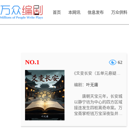
首页
本网讯
信息发布
万众供料
NO.1
62
《爻变长安（五单元悬疑网剧）》
编剧：
叶无庸
唐朝天宝元年，长安城
以静宁坊为中心的四方区域
接连发生四桩离奇命案。万
宝斋掌柜钱万宝深夜坠井溺
亡，栖凤楼乐师柳艳芳在房
中被闷死，吏部主事应文昭