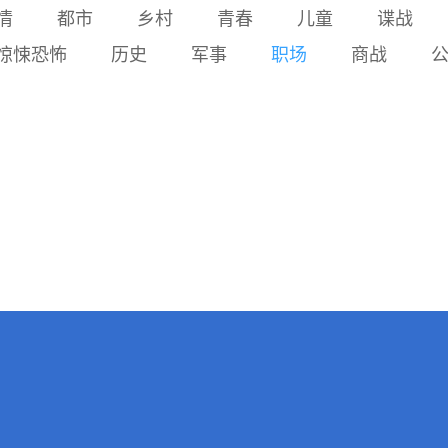
倒地，碎掉的岂止身体。段
情
都市
乡村
青春
儿童
谍战
名初一新生周航捡到存储
校长一句“一人快，众人
卡，并在老师帮助下将昨夜
惊悚恐怖
历史
军事
职场
商战
远”，师傅临终那句“修机
真相通过校园广播和多媒体
器，传人心”，终将这位偏执
系统公之于众，最终使保安
的“设备神医”从孤岛击醒。
秦守被警方控制。作品通过
他放下执念，登门认错，与
一场发生在封闭校园中的夜
敬波重拾信任；他将技艺与
间追杀，展现了恐惧、求
温度一并传下。那本油渍斑
生、勇气与真相无法被掩埋
驳的机修笔记本，最终走进
的主题。“轮到你了”既是凶
三线建设博物馆，成为一代
手的死亡宣告，也在结尾转
匠人从“机器”回归“人心”的
化为对罪犯的审判。
苍劲碑刻。（本作品由AI参
与创作：正文：AI生成部分
占比50%及以上）