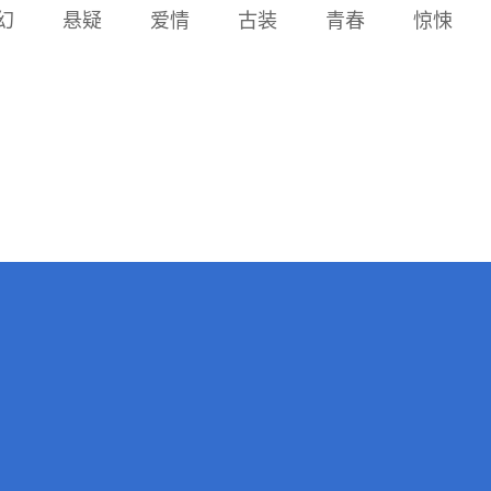
任务的名单。沈唐是蔡永山
幻
悬疑
爱情
古装
青春
惊悚
客。
父母收养的义子，兄弟俩感
情深厚。蔡永山在和沈唐的
较量中胜出，蔡永山被圈定
执行此项任务。沈唐原本志
在必得，没想到大哥蔡永山
没有谦让自己，心生不满。
蔡永山在执行任务时被我地
下党策反，成为哈尔滨我地
下组织一名“编外人员”。沈
唐被日本女特务迷惑，进而
被日特洗脑利用，誓死效忠
伪满洲国和日本军国主义。
一场生死攸关的谍战就此上
演……