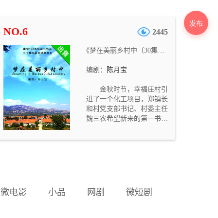
事涉及亲情、爱情和友情，
涵盖推理、悬疑、惊悚要
素，结尾转折出人意料，是
发布
NO.6
2445
一部不错的商业题材剧本。
《梦在美丽乡村中（30集电视连续剧）》
编剧：
陈月宝
金秋时节，幸福庄村引
进了一个化工项目，郑镇长
和村党支部书记、村委主任
魏三农希望新来的第一书记
金田野和大学生村官杨彩虹
挑起筹建化工厂的重担，金
田野、杨彩虹却坚决反对建
设污染环境的化工厂，提出
引进外资建立红色旅游区，
建设美丽乡村，引起郑镇长
和魏三农等不满。魏三农和
微电影
小品
网剧
微短剧
村委文书大喇叭担心金田
野、杨彩虹取代自己的位
置，处处刁难，不给他们安