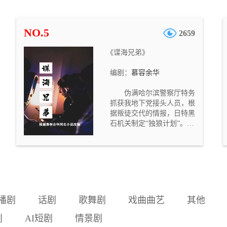
村旅游服务体系，促进农业
增效和农民增收，助力乡村
振兴。在项目建设过程中，
NO.5
2659
蔡宝强遇到了各种难以想象
的阻力。蔡宝强的同事王凯
《谍海兄弟》
趁机挑唆蔡宝强的女友，让
蔡宝强在留在桃花溪还是回
编剧：
慕容余华
城之间做出选择。共产党员
的高度责任感使蔡宝强选择
伪满哈尔滨警察厅特务
了与女友分手，留在桃花
抓获我地下党接头人员，根
溪，矢志建成特色乡村旅游
据叛徒交代的情报，日特黑
项目。蔡宝强的努力，赢得
石机关制定“独狼计划”。接
了村民的信赖与支持，项目
到日特头子命令的伪满哈尔
进展日新月异。就在项目接
滨警察厅选派人员顶替被捕
近尾声时，蔡宝强突然被经
的我地下党，企图打入东北
侦机关传唤。原来，一向以
抗日联军内部，并寻机潜入
亲民形象示人的副县长郑爱
苏联境内，搜集情报，意图
民与王凯沆瀣一气，贪污腐
掌握苏联红军动态，为抽调
败，诬陷蔡宝强挪用工程
兵力对我华北地区发动闪电
款。蔡宝强巧使妙计，使郑
播剧
话剧
歌舞剧
戏曲曲艺
其他
战做好准备。警察厅警务科
王二人受到惩处。爱情回
代理科长蔡永山和刚从佳木
归，特色乡村旅游项目建
剧
AI短剧
情景剧
斯调来的沈唐入选执行此项
成，桃花溪迎来了大批游