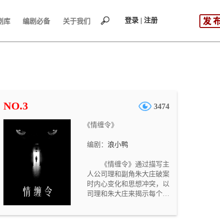
登录 | 注册
剧库
编剧必备
关于我们
NO.3
3474
《情缠令》
编剧：
浪小鸭
《情缠令》通过描写主
人公司理和副角朱大庄破案
时内心变化和思想冲突，以
司理和朱大庄来揭示每个人
都有贪欲，剧终他俩都放下
贪欲来保护彼此的安全。故