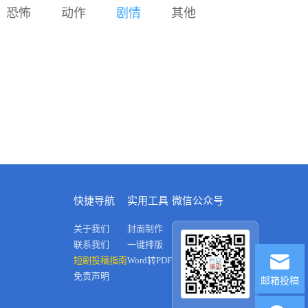
排工作，不给换门窗玻璃，
恐怖
动作
剧情
其他
不让参加两委会议。村民二
先生、侯大炮为当村主任给
魏三农家放火烧了草垛、砸
了锅，诬告金田野、杨彩虹
贪污受贿、违法占地，企图
赶走他们。（分集剧情和完
整剧本请联系万众编剧及作
者）
快捷导航
实用工具
微信公众号
关于我们
封面制作
联系我们
一键排版
短剧投稿指南
Word转PDF
免责声明
邮箱投稿