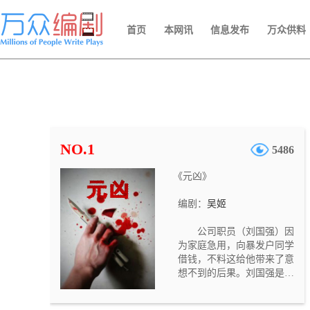
首页
本网讯
信息发布
万众供料
NO.1
5486
《元凶》
编剧：
吴姬
公司职员（刘国强）因
为家庭急用，向暴发户同学
借钱，不料这给他带来了意
想不到的后果。刘国强是一
个循规蹈矩的公司职员。妻
子（郭艳）一向抱怨他没有