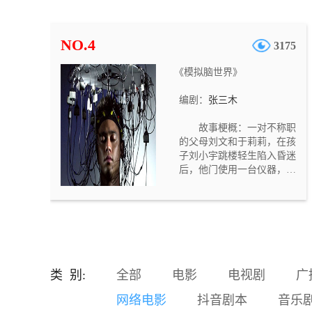
混出名堂，经常拿他跟开公
司赚了大钱的一个暴发户同
学（马延川）比，这让他很
NO.4
3175
不爽。中学时，郭艳和马延
川两人是同桌，那时的马延
《模拟脑世界》
川一直暗恋着郭艳。刘国强
对妻子的抱怨颇为不满，但
编剧：
张三木
是因为父亲住院，需要大笔
医疗费，他却不得不向那个
故事梗概：一对不称职
自己平时很不喜欢的暴发户
的父母刘文和于莉莉，在孩
同学（马延川）借钱。结
子刘小宇跳楼轻生陷入昏迷
果，刘国强觉得越来越不
后，他门使用一台仪器，进
爽，他对借钱这事儿感到后
入模拟脑世界，要抢在孩子
悔不及。
的意识消失之前，重新唤醒
孩子。但因为之前他们对待
孩子的恶劣态度，使得孩子
在意识世界也不愿见到他
们……。故事定位与意义：
随着社会的发展，家长们望
类 别:
全部
电影
电视剧
广
子成龙的心情越来越迫切，
这种急切的心情强加给孩
网络电影
抖音剧本
音乐
子，从而造成了很多无法挽