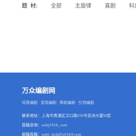
回的悲剧。如果再给发生悲
题 材:
全部
主旋律
喜剧
科
剧的家庭一次机会，那会发
生什么情况。身为父母，要
考虑孩子的感受，采取正确
的教育方式，才能让孩子健
康成长。主要卖点：亲子版
《盗梦空间》。科幻题材受
到目前市场欢迎。场景以现
实为主，无需制作大量特
效，拍摄成本低。以现实世
界问题为切入点，呼吁家长
们采取正确的育儿方法，宣
扬正能量。对脑机接口的发
展和应用场景展开设想，并
万众编剧网
在此科学幻想基础上探讨一
下家庭教育和儿童心理的一
些问题。特别设计的故事开
培育编剧 · 发现编剧 · 帮助编剧 · 引领编剧
场，多次反转，吸引眼球。
联系地址：
上海市黄浦区汉口路650号亚洲大厦M层
投稿咨询：
wzbj1616_com
邮箱投稿：
wzbj_kefu01@163.com