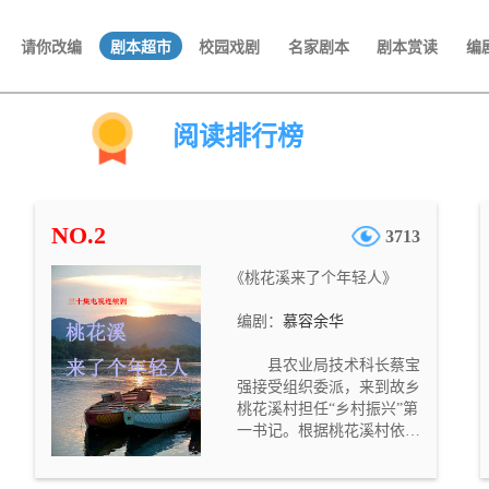
请你改编
剧本超市
校园戏剧
名家剧本
剧本赏读
编
阅读排行榜
NO.2
3713
《桃花溪来了个年轻人》
编剧：
慕容余华
县农业局技术科长蔡宝
强接受组织委派，来到故乡
桃花溪村担任“乡村振兴”第
一书记。根据桃花溪村依山
傍水、环境优美的特点，蔡
宝强提出设想：打造特色乡