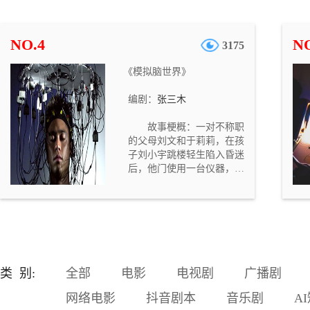
混出名堂，经常拿他跟开公
司赚了大钱的一个暴发户同
学（马延川）比，这让他很
NO.4
NO
3175
不爽。中学时，郭艳和马延
川两人是同桌，那时的马延
《模拟脑世界》
川一直暗恋着郭艳。刘国强
对妻子的抱怨颇为不满，但
编剧：
张三木
是因为父亲住院，需要大笔
医疗费，他却不得不向那个
故事梗概：一对不称职
自己平时很不喜欢的暴发户
的父母刘文和于莉莉，在孩
同学（马延川）借钱。结
子刘小宇跳楼轻生陷入昏迷
果，刘国强觉得越来越不
后，他门使用一台仪器，进
爽，他对借钱这事儿感到后
入模拟脑世界，要抢在孩子
悔不及。
的意识消失之前，重新唤醒
孩子。但因为之前他们对待
孩子的恶劣态度，使得孩子
在意识世界也不愿见到他
们……。故事定位与意义：
随着社会的发展，家长们望
类 别:
全部
电影
电视剧
广播剧
子成龙的心情越来越迫切，
这种急切的心情强加给孩
网络电影
抖音剧本
音乐剧
A
子，从而造成了很多无法挽