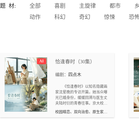
回的悲剧。如果再给发生悲
题 材:
全部
喜剧
主旋律
都市
剧的家庭一次机会，那会发
动作
科幻
奇幻
惊悚
恐
生什么情况。身为父母，要
考虑孩子的感受，采取正确
的教育方式，才能让孩子健
康成长。主要卖点：亲子版
《盗梦空间》。科幻题材受
到目前市场欢迎。场景以现
实为主，无需制作大量特
效，拍摄成本低。以现实世
AI
恰逢春时（30集）
界问题为切入点，呼吁家长
们采取正确的育儿方法，宣
编剧：
四点木
扬正能量。对脑机接口的发
展和应用场景展开设想，并
《恰逢春时》以知名隐藏画
在此科学幻想基础上探讨一
家沈星晚的专访开篇，她当众曝
光已婚身份，缓缓回溯与医生丈
下家庭教育和儿童心理的一
夫陆时衍的青春往事。京大校园
些问题。特别设计的故事开
里，医学生陆时衍对美术生沈星
场，多次反转，吸引眼球。
校园暗恋、双向治愈、原生家
晚一见倾心，主动制造图书馆同
庭、BE 美学
桌、顺路护送、写生同行等独处
机会，悄悄记下她的喜好，满心
守护。沈星晚自幼受父母强控制
欲伤害，唯有奶奶与闺蜜苏青给