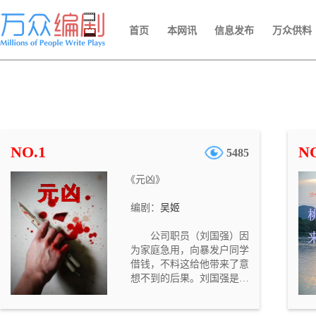
首页
本网讯
信息发布
万众供料
NO.1
NO
5485
《元凶》
编剧：
吴姬
公司职员（刘国强）因
为家庭急用，向暴发户同学
借钱，不料这给他带来了意
想不到的后果。刘国强是一
个循规蹈矩的公司职员。妻
子（郭艳）一向抱怨他没有