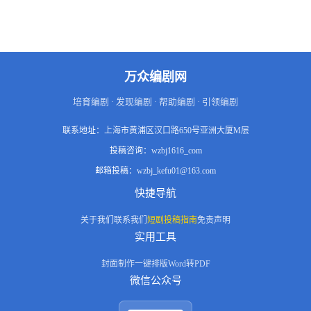
予温暖，养妹沈佳莹时常刻意挑
衅，不断撕开她原生家庭的伤
疤。陆时衍读懂她外表温婉下的
敏感脆弱，不刻意说教，只用沉
默陪伴与温柔偏爱治愈她。在温
煦、梁亦辰、苏青一众好友助攻
万众编剧网
下，二人于苏市水乡确定恋爱关
系，互相袒露过往伤痛，感情稳
培育编剧 · 发现编剧 · 帮助编剧 · 引领编剧
步升温。沈佳莹幡然醒悟远赴追
梦，沈父沈母也逐渐反思过错。
联系地址：
上海市黄浦区汉口路650号亚洲大厦M层
毕业后两人成婚，沈星晚亲手设
计婚戒，陆时衍筹备求婚，幸福
投稿咨询：
wzbj1616_com
近在眼前，一场车祸骤然击碎一
切，陆时衍救人离世，沈星晚独
邮箱投稿：
wzbj_kefu01@163.com
自穿着婚纱去往墓前，完成一场
快捷导航
无人见证的婚礼，春日心动终留
长久遗憾。
关于我们
联系我们
短剧投稿指南
免责声明
实用工具
封面制作
一键排版
Word转PDF
微信公众号