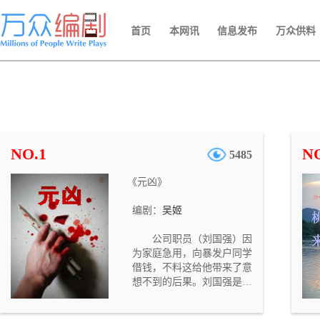
首页
本网讯
信息发布
万众供料
NO.1
NO
5485
《元凶》
编剧：
吴姬
公司职员（刘国强）因
为家庭急用，向暴发户同学
借钱，不料这给他带来了意
想不到的后果。刘国强是一
个循规蹈矩的公司职员。妻
子（郭艳）一向抱怨他没有