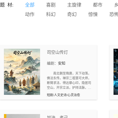
回的悲剧。如果再给发生悲
题 材:
全部
喜剧
主旋律
都市
剧的家庭一次机会，那会发
动作
科幻
奇幻
惊悚
恐
生什么情况。身为父母，要
考虑孩子的感受，采取正确
的教育方式，才能让孩子健
康成长。主要卖点：亲子版
《盗梦空间》。科幻题材受
到目前市场欢迎。场景以现
实为主，无需制作大量特
效，拍摄成本低。以现实世
司空山传灯
界问题为切入点，呼吁家长
们采取正确的育儿方法，宣
编剧：
安知
扬正能量。对脑机接口的发
展和应用场景展开设想，并
南北朝至隋唐，天下动荡，
在此科学幻想基础上探讨一
佛法东传。禅宗二祖慧可大师，
断臂求法、得达摩心印，隐居司
下家庭教育和儿童心理的一
空山，开宗立派，护持法脉，最
些问题。特别设计的故事开
终圆寂于此。此后山中沉寂，禅
场，多次反转，吸引眼球。
短剧/人文史诗/心灵治愈
音暂歇，禅宗一脉命悬一线。多
年后，禅师本净寻迹而至，在司
空山结茅为庵，苦行修行四十余
载。他不建大寺、不攀权贵、不
图虚名，以“直指人心，见性成
加油，老己