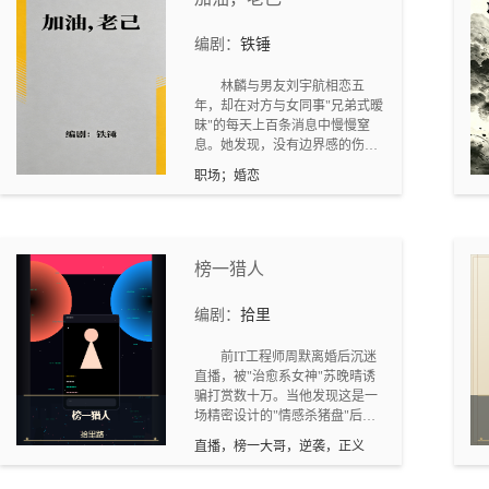
佛”接引四方有缘，教化百姓，安
定一方。历经风雨、质疑、战乱
编剧：
铁锤
与考验，本净以一生坚守，让司
空山从一座空山，变为禅宗祖
林麟与男友刘宇航相恋五
庭。本剧以“传灯”为魂：传的是
年，却在对方与女同事"兄弟式暧
佛法，是道心，是文化根脉；照
昧"的每天上百条消息中慢慢窒
的是迷茫，是苦难，是世道人
息。她发现，没有边界感的伤
心。全剧贯穿安心、放下、自
害，比出轨更让人抓狂。分手
在、慈悲、坚守**五大东方智
职场；婚恋
后，她不再追问"他为什么这
慧，既有人物命运跌宕，又有文
样"，而是转向自己：更新三年前
化审美高度，兼具故事性、治愈
被压的专业报告，勇敢拒绝同事
性与传播力。
的甩锅，独自挽回搞砸的项目。
她不再把温柔浪费在不懂珍惜的
榜一猎人
人身上，而是专注做好自己。新
总裁顾深注意到这个在黑暗中依
编剧：
拾里
然点灯的女孩，但林麟的每一步
晋升都靠自己打赢硬仗。当前任
前IT工程师周默离婚后沉迷
回头求复合，她平静拒绝——庆
直播，被"治愈系女神"苏晚晴诱
幸当时的选择，更喜欢现在的自
骗打赏数十万。当他发现这是一
己。最终，她凭实力赢得新业务
场精密设计的"情感杀猪盘"后，
负责人职位。站在落地窗前，她
没有报警，而是以黑客技术黑入
写下："老己，加油。"
直播，榜一大哥，逆袭，正义
公会系统，用同样的情感操控逻
辑反向猎杀操盘手赵天宇。被胁