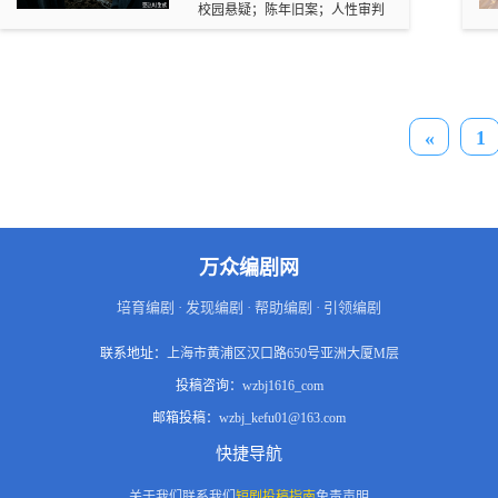
记者陈默因一篇指向顾北川的稿
校园悬疑；陈年旧案；人性审判
女生林小霜失踪案，发现父亲、
子三年前被封杀，他主动找上
转学生宋时予的父亲宋白、富家
门，两人目标一致，各取所需。
太太沈映、地产商程烈均牵涉其
她要把账一条一条要回来。而顾
中。随着证词破绽、物证纤维、
北川，一直在等她走到他面前。
尸检报告逐一曝光，程烈主动顶
罪的谎言被戳穿，看似温婉的沈
«
1
映才是真凶 —— 因嫉妒杀害林
小霜，再灭口目击者赵军，操控
程烈替自己背负罪名十七年。这
场由 17 岁少年主导的真相追
寻，撕开法律、亲情、爱情与谎
言的遮羞布，最终让沉冤得以昭
雪，完成一场迟到十七年的青春
万众编剧网
与正义审判。
培育编剧 · 发现编剧 · 帮助编剧 · 引领编剧
联系地址：
上海市黄浦区汉口路650号亚洲大厦M层
投稿咨询：
wzbj1616_com
邮箱投稿：
wzbj_kefu01@163.com
快捷导航
关于我们
联系我们
短剧投稿指南
免责声明