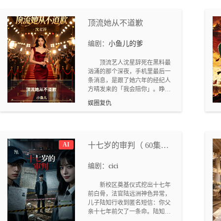
迫的主播李婉（苏晚晴真名）在
周默的策反下，于年度盛典直播
现场当众卸妆自曝，配合周默将
顶流她从不道歉
赵天宇的犯罪证据全网实时曝
光。两人以技术为刃、以真相为
编剧：
小鱼儿的爹
饵，撕开直播行业"情感变现"的
黑暗产业链，最终让幕后黑手伏
顶流艺人沈星辞死在黑料最
法，自己也从废墟中走向救赎。
汹涌的那个深夜，手机里最后一
条消息，是跟了她六年的经纪人
方晴发来的「我会陪你」。睁
眼，出道当晚。她回来了。这一
娱圈复仇
次她不逃不哭不解释。拒绝续
约，绕过封锁，提前预判同期艺
人塌房抢下爆红角色，饭局陷阱
里她早备好完整录像，对方的每
一刀，她都等着，接住，再还回
AI
十七岁的审判（ 60集悬
去。她比所有人冷静——这些
疑短剧）
招，前世全挨过了。但有一件事
编剧：
cici
超出了她的预料。方晴背后站着
一个人，顾北川，娱乐圈最大的
新校区奠基仪式挖出十七年
隐形庄家。他知道的东西远超一
前白骨，法官陆远洲神色异常，
个商业对手应有的范围，见她之
儿子陆知行收到匿名短信：你父
前早已泡好她喜欢的茶。他不像
亲十七年前欠了一条命。陆知行
敌人，但也不开口解释。前调查
循着线索追查 2007 年新城三中