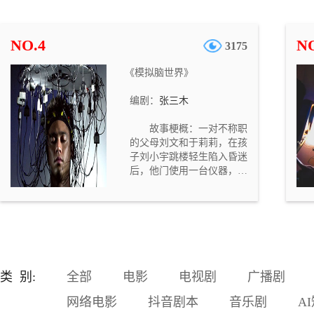
混出名堂，经常拿他跟开公
司赚了大钱的一个暴发户同
学（马延川）比，这让他很
NO.4
NO
3175
不爽。中学时，郭艳和马延
川两人是同桌，那时的马延
《模拟脑世界》
川一直暗恋着郭艳。刘国强
对妻子的抱怨颇为不满，但
编剧：
张三木
是因为父亲住院，需要大笔
医疗费，他却不得不向那个
故事梗概：一对不称职
自己平时很不喜欢的暴发户
的父母刘文和于莉莉，在孩
同学（马延川）借钱。结
子刘小宇跳楼轻生陷入昏迷
果，刘国强觉得越来越不
后，他门使用一台仪器，进
爽，他对借钱这事儿感到后
入模拟脑世界，要抢在孩子
悔不及。
的意识消失之前，重新唤醒
孩子。但因为之前他们对待
孩子的恶劣态度，使得孩子
在意识世界也不愿见到他
们……。故事定位与意义：
随着社会的发展，家长们望
类 别:
全部
电影
电视剧
广播剧
子成龙的心情越来越迫切，
这种急切的心情强加给孩
网络电影
抖音剧本
音乐剧
A
子，从而造成了很多无法挽