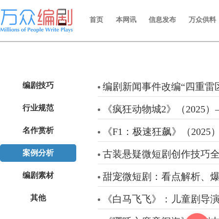
首页
本网讯
信息发布
万众供料
编剧技巧
编剧新闻事件改编“四重雷
行业规范
《疯狂动物城2》（2025
名作赏析
《F1：极速狂飙》（202
案例分析
古装悬疑微短剧创作技巧
编剧素材
甜宠微短剧：看点解析、
其他
《白马飞飞》：儿童剧导演