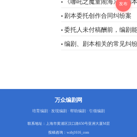
《哪吒之魔童闹海》的剧
发布
剧本委托创作合同纠纷案
委托人未付稿酬前，编剧
编剧、剧本相关的常见纠
万众编剧网
培育编剧 · 发现编剧 · 帮助编剧 · 引领编剧
联系地址：
上海市黄浦区汉口路650号亚洲大厦M层
投稿咨询：
wzbj1616_com