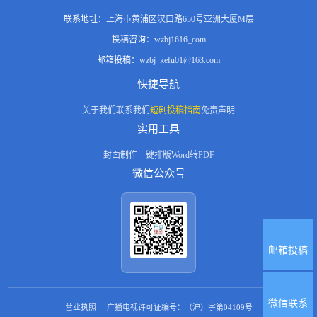
下游应收款项。” “出面周旋需要承担不小风险。”王诚抬眼，目光锐
报，时刻关注、保护无人善待的女儿周韵盷。首场名流晚宴她惊艳亮
收，封印时限延长。晶石嵌入封印节点，七个节点全部亮起，石门内
利，“想要我出力，居间佣金必须签署书面协议锁定。融资落地，酬劳
相，先后重逢旧爱江凌致、愧疚旧人周纪豫，二人都因她酷似秦嫄的
联系地址：
上海市黄浦区汉口路650号亚洲大厦M层
传来低语——元初纪元回应。三人做出抉择，释放元初纪元。元初遗
一分不能拖欠。” 林绍远心里明白，王诚趁着绝境坐地起价，可眼下
样貌心生执念，不断试探，均被Jessica刻意冷漠回避。远在幕后的
族重临万界，四方来朝签订共存协定。至尊残魂聚合体在废弃战场诞
投稿咨询：
wzbj1616_com
他没有任何谈判筹码。长久沉默过后，只能艰难点头。 王诚眼底闪过
LenRa目睹其他男人靠近，生出极强占有敌意；周滔天发现她是迟早
生，三人将其彻底消灭。道馆扩建为三院，首批学员结业。林墨阵盘
一丝不易察觉的欣喜，转瞬掩藏妥当：“我尽力沟通，但陈砚心思缜
的事，但中途居然撞上同为穿越者的037级快穿大佬，居然是系统出现
邮箱投稿：
wzbj_kefu01@163.com
探测到混沌海边缘之外的未知信号，三人启程探索。发现紫晶纪元
密，很难被说服。还有一条险路，安排财务调整短期流水报表，暂时
bug进入了同一个世界？！该说不说也是缘分，两人邂逅后互帮互助，
——另一个被封印的更古文明。真相揭露：封印之门不止一扇，所有
快捷导航
掩盖资金缺口。” “造假？一旦败露，再也没有任何回旋余地。”林绍远
并肩同行，成功结算世界任务。
被封印的纪元层层嵌套在同一扇门中。全剧终章——四方势力齐聚裂
本能抗拒，内心却已经开始动摇。 “对比公司破产，这是当下唯一的
痕边城，商讨探索第三扇原点之门的计划。画面定格：三人并肩而
关于我们
联系我们
短剧投稿指南
免责声明
机会。”王诚语调平缓，持续潜移默化诱导。 另一边，周曼整理情报
立，身后是无数与他们并肩的人。
实用工具
向陈砚汇报，线人拍到王诚傍晚出入启星大厦。 “看样子他们打算铤
而走险。” 陈砚指尖摩挲书签，神色平静无波澜：“不必当场戳穿。通
封面制作
一键排版
Word转PDF
知对接人，放宽流水提交时限。人只有放松警惕的时候，才会主动暴
微信公众号
露所有底牌。” 所有人都笃定手握博弈筹码。有人期盼融资翻盘，有
人算计居间收益，没有人意识到，真正的猎手一直隐匿暗处，静静等
待猎物踏入精心布置的圈套。 第3集 地点：茶室包厢，三日之后 阴雨
依旧没有消散。林绍远准时赴约，刻意收拾出从容状态，公文袋内装
着财务篡改完毕的流水报表。王诚随同前来，主动拉开椅子落座，准
备随时出面缓和冲突。 简单寒暄结束，林绍远将装订整齐的文件推至
邮箱投稿
桌子中央：“按照要求整理完毕，陈总可以审阅。后续实地尽调，我们
全力配合。” 陈砚没有立刻翻阅资料，目光稳稳定格在林绍远脸上：
“整理这些材料，耗费了你不少精力。” 他拿起报表，一页页缓慢翻
阅，视线逐行核对数字，全程神情没有起伏。包厢只剩下雨水敲打玻
微信联系
营业执照
广播电视许可证编号：（沪）字第04109号
璃窗的声响，沉闷气氛持续蔓延。林绍远心口不断收紧，手心慢慢沁