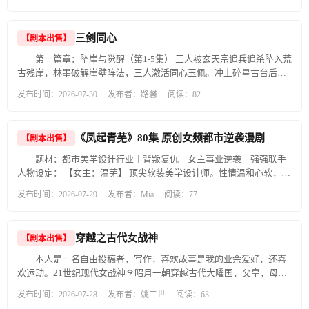
远藏在细碎动作里。 林绍远｜38岁，启星科技创始人。心气高傲，不
园、琵琶亭、浔阳楼、东林寺、三叠泉、武山山脉、都昌大港高塘秘
口，老人摇着蒲扇，继续给孩子们讲述那个独眼英雄的故事。山脚下
愿接受创业失败，资金链濒临断裂，自尊心不允许自己宣告破产，习
境、新余一中、新余钢铁智能生产线、仙女湖、井冈山革命博物馆和
灯火如星，歌谣仍在传唱：“风车闸、打马岭，山峰相对油树林……”
惯用从容外表掩盖恐慌。 周曼｜36岁，陈砚副手。观察力细腻，极少
烈士陵园，以及广州、佛山城市风光和江西传统习俗“抓周”等丰富景
三剑同心
【剧本出售】
而真正的宝藏，永远封存在武山深处，也永远活在一代代人的记忆
主动发言，默默记录所有细节，是陈砚的第二双眼睛。 王诚｜中间
观与文化符号。整部作品将个人成长与国家命运紧密交织，生动展现
里。 核心人物小传 1.曹光亨：男，30岁，张岭乡苏维埃主席，独目，
人，自由商业掮客。两面周旋，利己至上，两头传递碎片化信息，伺
第一篇章：坠崖与觉醒（第1-5集） 三人被玄天宗追兵追杀坠入荒
理性与情感、陈旧观念与新生事物、时代变迁之间的冲突与融合，最
苦出身，忠勇刚烈，革命物资主要守护者 2.刘肩三：男，30+，赣北核
机攫取居间利益，暗中留有自保后手。 第1集 地点：老城云栖茶室，
古残崖，林墨破解崖壁阵法，三人激活同心玉佩。冲上碎星古台后，
终呼应了习近平总书记“大力弘扬教育家精神，努力搞好基础教学改革
心革命者，方志敏部下，沉稳睿智，地方革命领导者 3.汪义发：男，
梅雨季午后 水汽糊死木格窗，檐角雨滴反复砸在青石板，单调声响像
发现古台被预设为囚杀阵，幕后之人身份成谜。古台下猩红巨影苏
和实践，为国家培养高精尖科技人才贡献力量”的号召，用魏林这一代
发布时间：2026-07-30
发布者：路馨
阅读：82
30+，革命者，刘肩三搭档，果敢干练，英勇无畏 4.老年村民甲/乙：
不断收紧的倒计时。包厢里焖泡普洱，厚重茶香混着老木受潮的闷
醒，玉佩飞入巨影眉心，三脉传承认主。天道降下紫金劫雷，三人以
人的坚守与担当，谱写出一曲感人至深的时代赞歌。 人物小传 男主：
山村长者，歌谣传承人 5.孩童群：山村孩童，故事倾听者 6.周老爷/周
味。陈砚将西装搭在椅沿，袖口挽至小臂，左手持续在裤袋摩挲铜书
雷淬体，修为暴涨。断碑浮现血字：三仙现世，宗门尽灭。玄天宗全
魏林：男，18-55岁，高大帅气，阳光开朗，坚毅，一个从乡村中走出
怀安、刘万财：土豪劣绅，反派人物代表 7.李小三：游击队内奸，国
签。跟随他六年的周曼清楚，这个动作代表他正在测算风险阈值，一
体出动围剿。 第二篇章：逆天之战（第6-15集） 林墨激活上古残阵反
的普通男青年，因国家战略需要，初中毕业后被择优录取到小中师学
民党潜伏特务 8.陈老实：淳朴农夫，善良无辜受害者 9.王溜子：乡村
《凤起青芜》80集 原创女频都市逆袭漫剧
旦猎物出现漏洞，不会留有缓和余地。 林绍远提前十五分钟抵达。手
【剧本出售】
镇宗门，宗主亲自降临。三人被碾压之际，古影之力再度苏醒，传承
校学习，毕业后从事乡村小学教育，因受挫，也因受上进心驱使考入
二流子，贪利告密者 10.保安团队长/敌军团长/审讯官：国民党反动军
机每隔几十秒震动一次，每回屏幕亮起，他下意识捂住屏幕，视线反
彻底解封。宗主引域外魔气入界，魔尊虚影现身。三人合力打散虚
题材：都市美学设计行业｜背叛复仇｜女主事业逆袭｜强强联手
重点大学深造，但因心系家乡乡村的发展，毅然回到农村从事乡村基
官 11.石秀选、王学耀、小张（警卫员/晚年张司令员）：革命队员，
复飘向包厢门口。轮到他起身沏茶，腕根不受控发颤，沸水溢出杯
影，古台浮现密文：三脉同心，可斩天道。天道忌惮，降规则枷锁，
人物设定： 【女主：温芜】 顶尖软装美学设计师。性情温和心软，全
础教育，奉献了自己的青春和热血。。 女主： 梁晓燕：女，24-55
核心配角 12.陈叔：地下联络员
沿，深色木桌洇出一块暗沉水渍。这个转瞬即逝的失态，被陈砚不动
修行步步皆劫。三人逆势突破，引来天道杀手猎杀。七日死劫到期，
心全意扶持白手起家的男友；被掠夺作品、恶意构陷、身败名裂。绝
岁，中等个，身材苗条，漂亮大方，一个热爱教育的城市女青年，初
声色尽收眼底。 “陈总愿意亲自赴约，启星才算抓住一线机会。”林绍
发布时间：2026-07-29
发布者：Mia
阅读：77
劫使降临，三人硬撼九天灭世神雷，破格成仙，打散劫使。 第三篇
境重生之后冷静睿智，心思缜密，不恋爱脑，专注夺回一切，创立独
中毕业后被择优录取到小中师学校学习，后来进大学深造，因为热爱
远勉强维持松弛的神态。 陈砚端起茶杯，只凑近嗅闻热气，没有入
章：仙域至尊（第16-30集） 劫使临死前透露上古囚仙即将解封。囚
立设计品牌。 【反派男主（前男友）：沈砚辞】 野心极大，极度利
教育、同时为了爱情追随魏林，投身于乡村基础教育事业。 配角： 1.
口，隔着蒸腾白雾看向对方：“商业计划书我通读三遍，赛道具备前
仙破封而出，道出三人前世身份——叛道三仙转世。三人融合前世残
己。依靠温芜源源不断的原创设计方案起家，为攀附豪门千金，反手
向朝明：男，24-55岁，高瘦、黝黑、果敢，魏林曾经的同学同事，下
景。但资本投资的核心是人，不是纸面描绘的蓝图。圈内消息，下月
穿越之古代女战神
忆，联手击败囚仙，但天道本源随即降临。三人燃烧传承本源献祭彼
【剧本出售】
夺走所有成果，销毁温芜创作证据。 【女反派：夏知冉】 地产集团千
海去了澳大利亚，一路摸爬滚打，从普通销售员做到销售总经理，开
你需要结清生产线一笔高额尾款。” 林绍远脸上笑意僵滞半秒，迅速
此，炼出归一之力，击穿天道人面。万界哗然，七大仙域至尊齐齐出
金，嫉妒温芜的设计天赋，爱慕沈砚辞。联手沈砚辞布下圈套，利用
了三家大公司，年产值100多个亿。发展到专门从事无人驾驶汽车和芯
本人是一名自由投稿者，写作，喜欢故事是我的业余爱好，还喜
调整：“正常资金周转，下游回款到位就能补齐缺口。” “永远不要将尚
关压境。以三敌七，周毅舍身挡至宝，濒死觉醒不灭金刚战体。至尊
资源抹黑温芜，妄图独占行业资源。 【男主（盟友大佬）：陆时珩】
片及光刻机的研发，投巨资支持家乡基础教育，支持魏林的教育改
欢运动。21世纪现代女战神李昭月一朝穿越古代大曜国，父皇，母后
未落袋的回款算作可用现金流。”瓷杯轻磕桌面，短促一响，“太多创
发动终极合击，三人以三剑归一雏形破之，一战扬名万界。战后残崖
高端文旅集团创始人，眼光毒辣。最早察觉沈砚辞作品存在抄袭疑
革。 2.曹细平：男，24-55岁，高胖、儒雅、坚毅，魏林曾经的同学同
死了，只剩下不成器的太子哥哥，幸得系统助她成为金仙境，还奖励
业者栽在这个误区。” “只要恒信资金落地，半年实现正向盈利，估值
夜话，三人约定永不分离。 第四篇章：仙界天道（第31-34集） 仙界
发布时间：2026-07-28
发布者：姚二世
阅读：63
点，欣赏温芜的才华，后期成为商业盟友，互相扶持，感情线循序渐
事，去了加拿大软件和信息公司业，发展很好；今年捐巨资资助家乡
了轩辕弓，木兰，三娘，鲍姑，巴清，光明女铠甲，凌利神爪，日行
我们可以持续协商。” “估值存在谈判空间，尽调没有退让余地。下周
天道降临，远超凡间天道。秦天孤身挡天，林墨解析规则漏洞，周毅