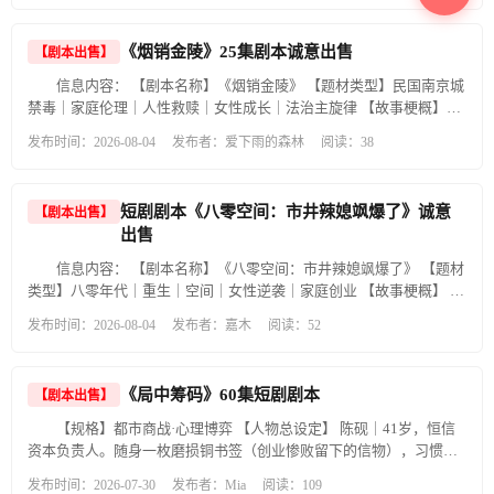
时遭遇山体塌方，身受重伤；另一位同事更是在突发灾难中失去了宝
下假金库诱敌深入，全歼来犯之敌。然而更大的危机接踵而至——敌
贵生命。不久，山区大岗高中师资严重匮乏，魏林和梁晓燕又被调往
军伪装成红军主力，突袭根据地。曹光亨、刘肩三率队血战阻击，以
那里。环境比想象中更艰苦：师生要自己上山砍柴背回学校蒸饭，没
三十人拼死拖住敌军，掩护汪义发带主力突围。激战中，石秀选、王
《烟销金陵》25集剧本诚意出售
【剧本出售】
有自来水，只能到山涧小溪边洗衣。许多教师熬不住低薪和清苦，纷
学耀等骨干相继牺牲。曹光亨、刘肩三及剩余队员被困深山，断水断
信息内容： 【剧本名称】《烟销金陵》 【题材类型】民国南京城
纷下海、考研或改行，但魏林、梁晓燕和一批同事始终坚守。被任命
粮。曹光亨冒险取水被俘，在狱中受尽酷刑，宁死不屈。敌军将他押
禁毒｜家庭伦理｜人性救赎｜女性成长｜法治主旋律 【故事梗概】
为校长后，魏林带领团队因地制宜、因材施教，突出学生音体美特
赴刑场，割下头颅悬于万年台，并施以令人发指的暴行。但这场血腥
《烟锁金陵》是一部以民国南京为背景的禁毒题材剧本。民国二十年
长，还利用兵工厂前辈留下的五十亩荒山和田地，组织学生种田、种
杀戮非但没有吓退民众，反而彻底点燃了百姓的怒火，无数青年扛起
发布时间：2026-08-04
发布者：爱下雨的森林
阅读：38
南京城烟毒泛滥，护士徐芷昕偶遇船商刘啸川，心生情愫与之成婚生
菜、植树，在劳动中培养吃苦耐劳精神和动手能力。他提出：“山区农
锄头菜刀，毅然加入革命队伍。 与此同时，刘肩三在陈叔协助下转移
女刘安愉。殊不知刘啸川实为码头大型鸦片走私主干，受义父李克明
村中学不是落后教育的代名词，乡村教育有独特品质，要让学校成为
名册，突围途中因叛徒周明告密，不幸中弹被俘。在长达一个多月的
操控。徐芷昕自幼因鸦片痛失双亲与大哥，深恶毒祸，婚后逐步察觉
老百姓心中的旗帜。”同时，学校实施“6+1”教学科研计划，师生齐心
酷刑折磨中，他始终未吐露半个字，最终壮烈就义，死不瞑目。汪义
短剧剧本《八零空间：市井辣媳飒爆了》诚意
【剧本出售】
丈夫罪业，在亲情与法理之间痛苦拉扯，数次想劝其自首，却因女儿
协力，高考成绩最终超过了县城重点中学，将山区学校打造成现代农
发在掩护小张突围时牺牲，临终前嘱托：“党的秘密金库，只能告诉自
出售
遭威胁选择隐瞒、销毁证据，沦为包庇者。缉毒巡官徐逸骁是徐芷昕
村教育的样板。 由于教学管理成绩突出，魏林作为高层人才被引进到
己人。”十七岁的警卫员小张含泪立誓，成为这批宝藏最后的守护者。
唯一兄长，多年暗中侦查，掌握完整证据后依法抓捕刘啸川，亲手将
著名钢铁城渝州市第一中学任校长。他虚心学习外省经验，结合本校
信息内容： 【剧本名称】《八零空间：市井辣媳飒爆了》 【题材
时光飞逝，数十年过去。当年的小张已成为满头银发的张司令员。革
妹妹与妹夫送上法庭。庭审徐芷昕因包庇、毁灭证据获刑，刘啸川被
实际，用红色教育和传统文化鼓舞师生，使学校成为211、985高校优
类型】八零年代｜重生｜空间｜女性逆袭｜家庭创业 【故事梗概】 林
命早已胜利，百姓安居乐业。他重回武山，想完成当年的承诺，将深
判无期，幕后李克明亦自首伏法。狱中徐芷昕幡然醒悟，交出全城毒
质生源基地，并获评全国百强中学。随后，他又被引进到沿海穗城任
秀莲重生回到 1982 年，果断与渣男前夫离婚摆脱压榨，凭借外婆留下
埋的经费与档案交给组织。然而五十年的风雨侵蚀、山洪改道、草木
发布时间：2026-08-04
发布者：嘉木
阅读：52
窝线索助力全城扫毒。多年后她刑满出狱，女儿刘安愉继承舅舅志向
教育局局长，在昔日辞职后在外取得突出成绩的同学向朝明、曹细平
的灵泉空间与家传酱菜手艺，从路边摆摊起步，一步步开办标准化酱
疯长，将当年的地标全部抹去。他带着向导搜寻数日，只找到半块碎
成为缉毒警，三代人因毒承受血泪伤痛，终以坚守律法、肃清烟毒完
等人的捐资助力下，借鉴上海集团化办学经验，结合穗城实际，以“均
菜加工厂。创业途中，她与退伍军人陈建军相知相恋，拉拢闺蜜李桂
裂的刻石和一枚生锈的铜扣。 此时，文物局传来消息，探地雷达在老
成救赎，警示世人切勿包庇涉毒恶行。 剧本完整定稿，节奏紧凑，适
衡、优质、强师、课改、责任”为指引，开启集团化办学新篇章，打造
兰实现经济独立，化解同业恩怨，带动二十余名下岗女工就业，凭过
鹰沟探测到异常岩洞信号，疑似有砌筑痕迹。所有人都以为宝藏即将
合改编短视频短剧，诚意寻求制片方、平台合作，价格可洽谈。有意
《局中筹码》60集短剧剧本
【剧本出售】
优质生源基地；同时学习江苏晓庄实验学校特色，利用郊区自然环
硬品质拿下多地订单、开设县分厂。故事结尾，外婆藏下的南方酱菜
重见天日，张司令员却在深思后发函：暂缓一切勘探。他最终悟透
者联系沟通，可提供大纲、分集节选阅览。
境，把偏远学校建成现代国际学校样板，吸引国内外同行参观交流。
秘方现世，广州老牌贸易商慕名而来，她的事业迎来全新的机遇与挑
——先烈们当年埋下的不是金银，是让后世不再挨饿受冻的念想。如
【规格】都市商战·心理博弈 【人物总设定】 陈砚｜41岁，恒信
之后，魏林被破格提拔为粤省教育厅厅长，准备实施更宏大的基础教
战。 剧本完整定稿，节奏紧凑，适合改编短视频短剧，诚意寻求制片
今山河无恙、万家安乐，正是他们拼命想要的结果。有形之物找与不
资本负责人。随身一枚磨损铜书签（创业惨败留下的信物），习惯沉
育改革。 影片在讲述魏林人生历程的同时，也呈现了赣北武功传承、
方、平台合作，价格可洽谈。有意者联系沟通，可提供大纲、分集节
找，早已不重要。 武山深处，那道被野藤覆盖的岩缝依然沉默。曾有
默观察，不轻易表露情绪，擅长捕捉人下意识的破绽，信奉：谎言永
发布时间：2026-07-30
发布者：Mia
阅读：109
庐山险峰、植物园、含鄱口、仙人洞、九江甘棠湖与南湖、南山公
选阅览。
探宝者寻至洞口，只见内里坍塌，巨石封堵，只得转身离去。夏夜村