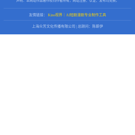
声明：本网站作品著作权归作者所有，网站注册、认证、发布均免费。
友情链接：
Kino视界｜AI短剧漫剧专业制作工具
上海众芳文化传播有限公司 | 总顾问：陈薪伊