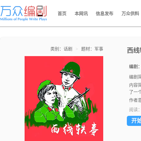
首页
本网讯
信息发布
万众供料
类别：话剧
>
题材：军事
西线
编剧
编剧
内容
了一
作者
阅读
开