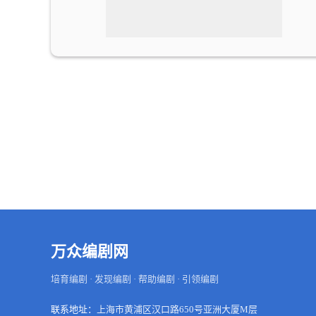
万众编剧网
培育编剧 · 发现编剧 · 帮助编剧 · 引领编剧
联系地址：
上海市黄浦区汉口路650号亚洲大厦M层