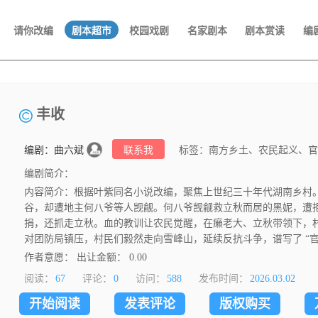
请你改编
剧本超市
校园戏剧
名家剧本
剧本赏读
编
丰收
编剧：曲六斌
联系我
标签：南方乡土、农民起义、官
编剧简介：
内容简介：根据叶紫同名小说改编，聚焦上世纪三十年代湖南乡村
谷，却遭地主何八爷等人觊觎。何八爷觊觎救立秋而居的黑妮，遭
捐，还抓走立秋。血的教训让农民觉醒，在癞老大、立秋带领下，
对团防局镇压，村民们毅然走向雪峰山，延续反抗斗争，谱写了 “官
作者意愿： 出让金额： 0.00
阅读：
67
评论：
0
访问：
588
发布时间：
2026.03.02
开始阅读
发表评论
版权购买