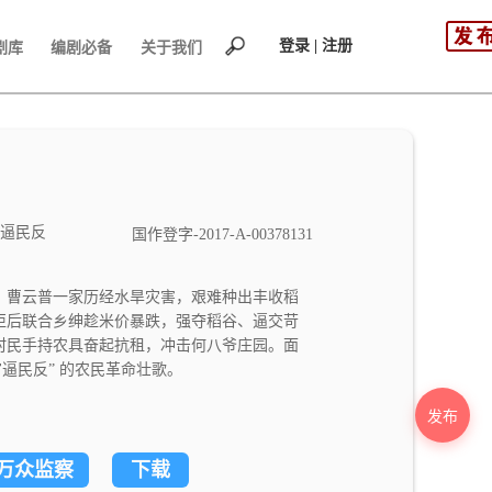
登录 | 注册
剧库
编剧必备
关于我们
逼民反
国作登字-2017-A-00378131
。曹云普一家历经水旱灾害，艰难种出丰收稻
拒后联合乡绅趁米价暴跌，强夺稻谷、逼交苛
村民手持农具奋起抗租，冲击何八爷庄园。面
逼民反” 的农民革命壮歌。
发布
万众监察
下载