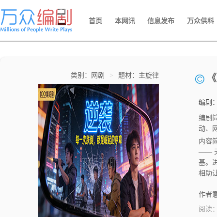
首页
本网讯
信息发布
万众供料
类别：网剧
>
题材：主旋律
《
编剧
编剧
动、网
内容
——
基。
相助
助云
凶兽
作者意
与云
阅读
现墨