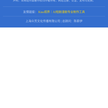
声明：本网站作品著作权归作者所有，网站注册、认证、发布均免费。
友情链接：
Kino视界｜AI短剧漫剧专业制作工具
上海众芳文化传播有限公司 | 总顾问：陈薪伊