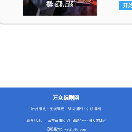
开
激战
石之
身。
得根
界。
处，
仙强
万众编剧网
培育编剧 · 发现编剧 · 帮助编剧 · 引领编剧
联系地址：
上海市黄浦区汉口路650号亚洲大厦M层
投稿咨询：
wzbj1616_com