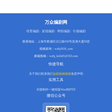
万众编剧网
培育编剧 · 发现编剧 · 帮助编剧 · 引领编剧
联系地址：
上海市黄浦区汉口路650号亚洲大厦M层
投稿咨询：
wzbj1616_com
邮箱投稿：
wzbj_kefu01@163.com
快捷导航
关于我们
联系我们
短剧投稿指南
免责声明
实用工具
封面制作
一键排版
Word转PDF
微信公众号