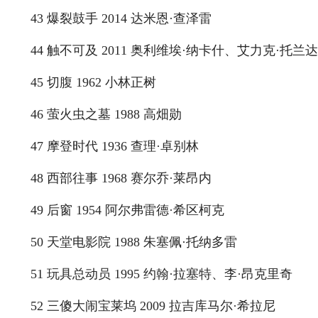
43 爆裂鼓手 2014 达米恩·查泽雷
44 触不可及 2011 奥利维埃·纳卡什、艾力克·托兰达
45 切腹 1962 小林正树
46 萤火虫之墓 1988 高畑勋
47 摩登时代 1936 查理·卓别林
48 西部往事 1968 赛尔乔·莱昂内
49 后窗 1954 阿尔弗雷德·希区柯克
50 天堂电影院 1988 朱塞佩·托纳多雷
51 玩具总动员 1995 约翰·拉塞特、李·昂克里奇
52 三傻大闹宝莱坞 2009 拉吉库马尔·希拉尼