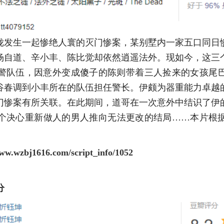
陇发生一起惨绝人寰的灭门惨案，某别墅内一家五口同日
杨自道、辛小丰、陈比觉却依然逍遥法外。现如今，这三
警队伍，因意外变成傻子的陈则带着三人捡来的女孩尾
谷春调到小丰所在的队伍担任警长。伊颇为器重能力卓越
门惨案有所关联。在此期间，道哥在一次意外中结识了伊
个决心重新做人的男人推向无法更改的结局……本片根
www.wzbj1616.com/script_info/1052
分