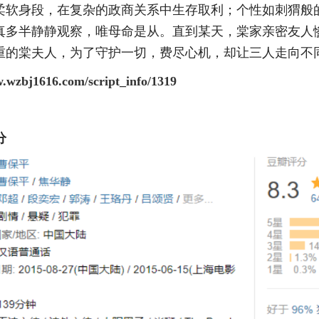
柔软身段，在复杂的政商关系中生存取利；个性如刺猬般
真多半静静观察，唯母命是从。直到某天，棠家亲密友人
重的棠夫人，为了守护一切，费尽心机，却让三人走向不
w.wzbj1616.com/script_info/1319
分