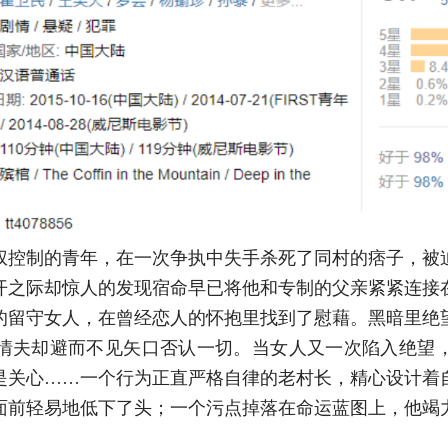
权控制的青年，在一次争执中失手杀死了同村的痞子，被
开之际却惊人的发现宿命早已将他和专制的父亲紧紧连接
的留守女人，在曾经恋人的怀抱里找到了慰藉。黑暗里绝
情夫却避而不见矢口否认一切。当女人又一次陷入绝望
是关心……一个行为正直严格自律的老村长，精心设计着
面前轻易地低下了头；一个污点掉落在命运蓝图上，他竭