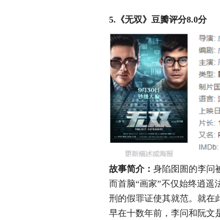
5.《无双》豆瓣评分8.0分
故事简介：
身陷囹圄的李问
而首脑“画家”不仅始终逍遥
刑的假罪证使其就范。就在
早在十数年前，李问和阮文