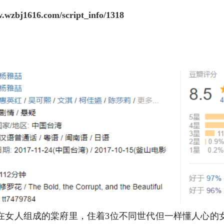
w.wzbj1616.com/script_info/1318
在女人组成的棠府里，住着
3
位不同世代但一样懂人心的