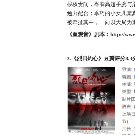
梭权贵间，靠着高超手腕与
勉力配合；乖巧的小女儿棠
被牵扯其中，一向以大局为
《血观音》
剧本：
http://ww
3.《
烈日灼心
》
豆瓣评分
8.3