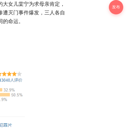
的大女儿棠宁为求母亲肯定，
发布
惨遭灭门事件爆发，三人各自
同的命运。