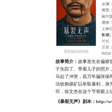
故事简介：
故事发生在偏僻
子失踪了。带着儿子的照片
马起了冲突，昌万年骗张保
法收购煤矿以牟取暴利，身
司，徐文杰在这个节骨眼上
《暴裂无声》
剧本：
http://