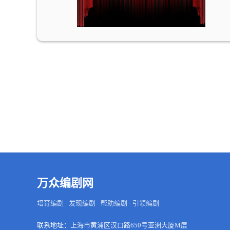
万众编剧网
培育编剧 · 发现编剧 · 帮助编剧 · 引领编剧
联系地址：
上海市黄浦区汉口路650号亚洲大厦M层