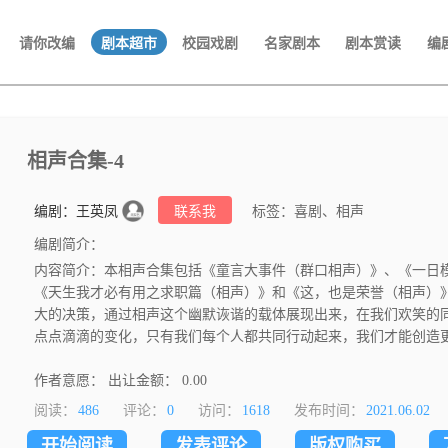
请你改编
剧本超市
校园戏剧
名家剧本
剧本赏读
编
相声合集-4
编剧：王英凤
联系我
标签：喜剧、相声
编剧简介：
内容简介：本相声合集包括《童言大事件（群口相声）》、《一日
《天生我才必有用之求职篇（相声）》和《这，也是荣誉（相声）
大的决策，通过相声这个幽默诙谐的载体展现出来，在我们欢笑的
点点滴滴的变化，只有我们每个人都共同行动起来，我们才能创造
谈。
作者意愿： 出让金额： 0.00
阅读：
486
评论：
0
访问：
1618
发布时间：
2021.06.02
开始阅读
发表评论
版权购买