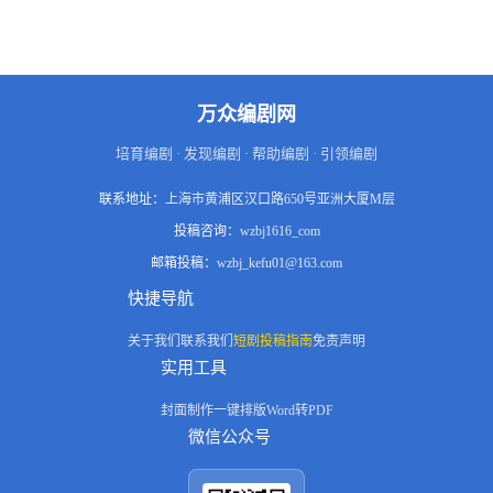
万众编剧网
培育编剧 · 发现编剧 · 帮助编剧 · 引领编剧
联系地址：
上海市黄浦区汉口路650号亚洲大厦M层
投稿咨询：
wzbj1616_com
邮箱投稿：
wzbj_kefu01@163.com
快捷导航
关于我们
联系我们
短剧投稿指南
免责声明
实用工具
封面制作
一键排版
Word转PDF
微信公众号