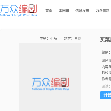
首页
本网讯
信息发布
万众供料
类别：小品
>
题材：喜剧
买菜
编剧
编剧
内容
的转
作者意
阅读
开