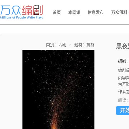
首页
本网讯
信息发布
万众供料
类别：话剧
>
题材：抗疫
黑夜
编剧
编剧
内容
为基
作者
阅读
开