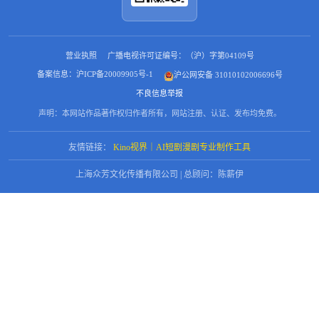
营业执照
广播电视许可证编号：（沪）字第04109号
备案信息：沪ICP备20009905号-1
沪公网安备 31010102006696号
不良信息举报
声明：本网站作品著作权归作者所有，网站注册、认证、发布均免费。
友情链接：
Kino视界｜AI短剧漫剧专业制作工具
上海众芳文化传播有限公司 | 总顾问：陈薪伊