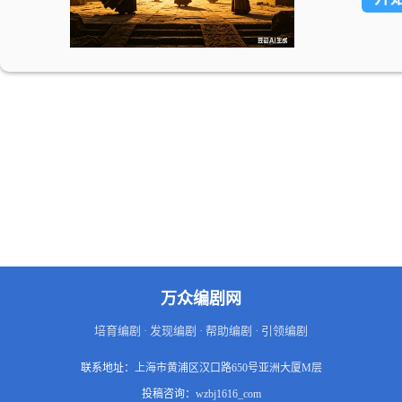
万众编剧网
培育编剧 · 发现编剧 · 帮助编剧 · 引领编剧
联系地址：
上海市黄浦区汉口路650号亚洲大厦M层
投稿咨询：
wzbj1616_com