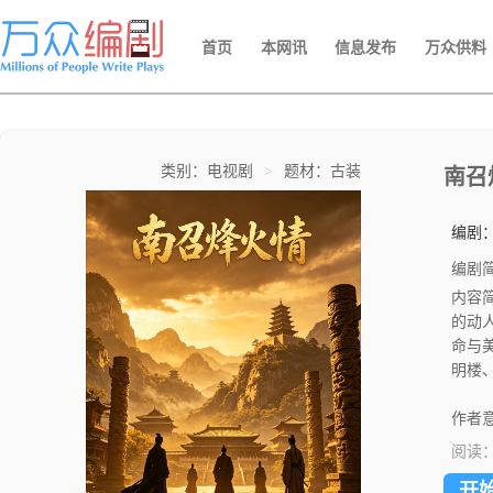
首页
本网讯
信息发布
万众供料
类别：电视剧
>
题材：古装
南召
编剧
编剧
内容
的动
命与
明楼
强烈
与时
作者意
阅读
开