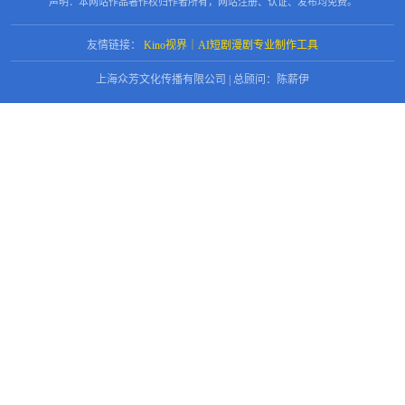
声明：本网站作品著作权归作者所有，网站注册、认证、发布均免费。
友情链接：
Kino视界｜AI短剧漫剧专业制作工具
上海众芳文化传播有限公司 | 总顾问：陈薪伊