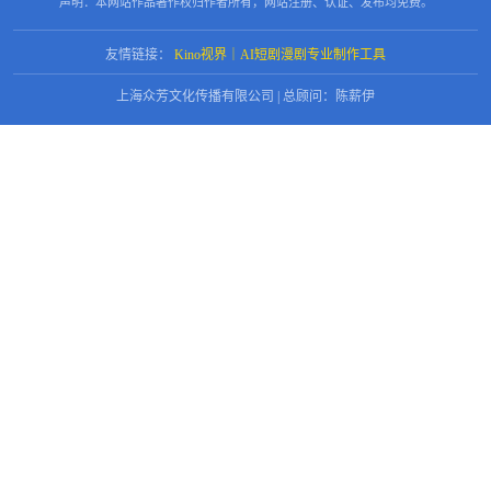
声明：本网站作品著作权归作者所有，网站注册、认证、发布均免费。
友情链接：
Kino视界｜AI短剧漫剧专业制作工具
上海众芳文化传播有限公司 | 总顾问：陈薪伊