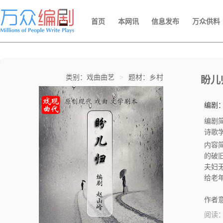
首页
本网讯
信息发布
万众供料
类别：戏曲曲艺
>
题材：乡村
盼儿
编剧
编剧
诗歌
内容
的破
夫妇
给老
在出
住院
作者意
儿心
阅读
愿，