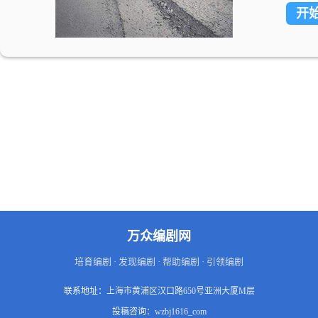
开
家出
吃了
万众编剧网
培育编剧 · 发现编剧 · 帮助编剧 · 引领编剧
联系地址：
上海市黄浦区汉口路650号亚洲大厦M层
投稿咨询：
wzbj1616_com