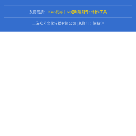
友情链接：
Kino视界｜AI短剧漫剧专业制作工具
上海众芳文化传播有限公司 | 总顾问：陈薪伊