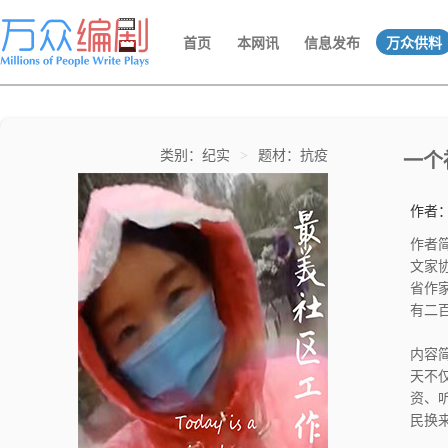
首页
本网讯
信息发布
万众供料
类别：纪实
>
题材：抗疫
一个
作者
作者简介：胡
文家
省作
有二
经典
大辞
内容
天不
资、
民换
出的