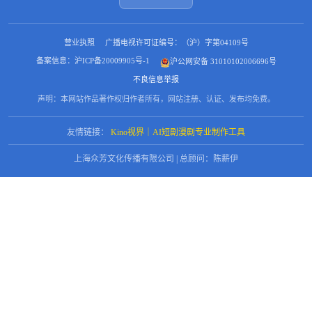
营业执照
广播电视许可证编号：（沪）字第04109号
备案信息：沪ICP备20009905号-1
沪公网安备 31010102006696号
不良信息举报
声明：本网站作品著作权归作者所有，网站注册、认证、发布均免费。
友情链接：
Kino视界｜AI短剧漫剧专业制作工具
上海众芳文化传播有限公司 | 总顾问：陈薪伊