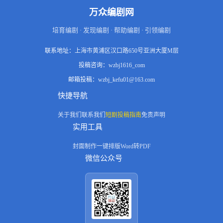
万众编剧网
培育编剧 · 发现编剧 · 帮助编剧 · 引领编剧
联系地址：
上海市黄浦区汉口路650号亚洲大厦M层
投稿咨询：
wzbj1616_com
邮箱投稿：
wzbj_kefu01@163.com
快捷导航
关于我们
联系我们
短剧投稿指南
免责声明
实用工具
封面制作
一键排版
Word转PDF
微信公众号