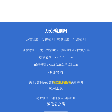
致虐心；人物弧光完整（必安话多→承担
→自缢；无咎沉默→失控→殉情）；暴力
美学意象化；悲剧中蕴含希望（平安扣、
车前草意象）。核心主题：宿命不在石
中，在人心之内。投稿为前30集，共81集
已完稿。
万众编剧网
培育编剧 · 发现编剧 · 帮助编剧 · 引领编剧
联系地址：
上海市黄浦区汉口路650号亚洲大厦M层
投稿咨询：
wzbj1616_com
邮箱投稿：
wzbj_kefu01@163.com
快捷导航
关于我们
联系我们
短剧投稿指南
免责声明
实用工具
封面制作
一键排版
Word转PDF
微信公众号