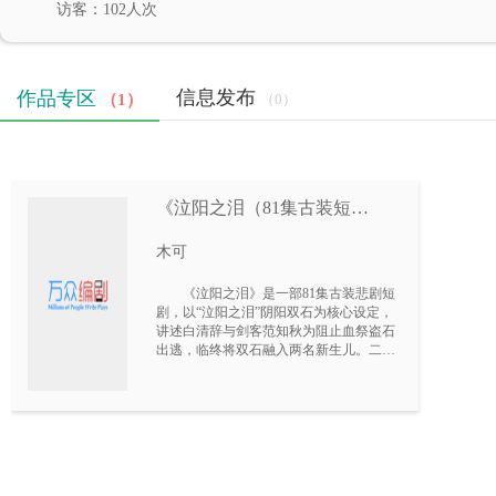
访客：102人次
信息发布
作品专区
（1）
（0）
《泣阳之泪（81集古装短
剧）》
木可
《泣阳之泪》是一部81集古装悲剧短
剧，以“泣阳之泪”阴阳双石为核心设定，
讲述白清辞与剑客范知秋为阻止血祭盗石
出逃，临终将双石融入两名新生儿。二十
年后，阳石宿主谢必安（话多温润）与阴
石宿主范无咎（沉默克制）相遇相爱，不
知身世。婚宴上真相揭穿，无咎黑雾失
控，必安为承担她的黑暗，屠尽仇敌后自
缢。无咎殉情，二人魂魄化为黑白无常，
永世不离。特色亮点：倒叙开篇+正叙二
十年，宿命闭环；双石“一寂俱寂”设定极