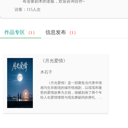
有需要剧本的老板，欢迎咨询合作~
访客：115人次
作品专区
信息发布
（1）
（1）
《月光爱情》
木石子
《月光爱情》是一部聚焦当代青年情
感与生存困境的城市情感剧，以瑶瑶和曼
哲的爱情故事为主线，细腻刻画了两个年
轻人在爱情憧憬与现实磨砺间的挣扎、迷
茫与成长。故事的开端，是公交车站一场
偶然的邂逅，月光下的匆匆一瞥，让两个
心怀理想的年轻人彼此吸引，摩天轮顶端
的告白，更是盛满了对未来的纯粹期许。
然而，浪漫终究抵不过现实的重击，为了
兑现相守一生的婚姻承诺，曼哲毅然投身