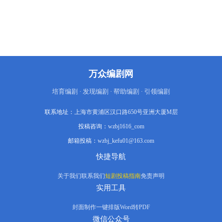
商海，从青涩的职场新人蜕变为奔波的创
业者，瑶瑶则在坚守初心与妥协现实间反
复拉扯。房价的高企、彩礼的压力、事业
的瓶颈，像一座座大山压在两人肩头，曾
经的默契与温情，在无休止的争吵与疲惫
中逐渐消磨，最终只能在现实的重压下无
奈放手。这段始于浪漫、终于遗憾的爱
情，不仅是两个人的情感纠葛，更像一面
万众编剧网
镜子，清晰映照出当下年轻人在物质与理
想、责任与热爱之间的艰难平衡，道尽了
当代青年在生存压力下的迷茫与坚守。
培育编剧 · 发现编剧 · 帮助编剧 · 引领编剧
联系地址：
上海市黄浦区汉口路650号亚洲大厦M层
投稿咨询：
wzbj1616_com
邮箱投稿：
wzbj_kefu01@163.com
快捷导航
关于我们
联系我们
短剧投稿指南
免责声明
实用工具
封面制作
一键排版
Word转PDF
微信公众号