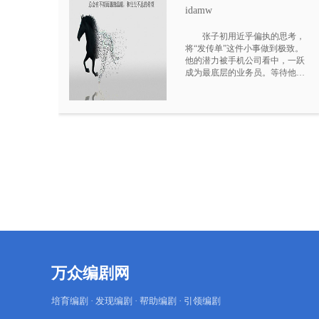
idamw
张子初用近乎偏执的思考，
将“发传单”这件小事做到极致。
他的潜力被手机公司看中，一跃
成为最底层的业务员。等待他
的，是名为“市区五部”的垃圾填
埋场：全省销量倒数，网点形同
虚设。在冷眼与嘲笑中，张子初
再次凭借过人的洞察与谋略，
以“时代手机店”为支点，撬动了
月销百台的奇迹，碾压所有资深
同僚。但他赢得的每一寸战场，
都伴随着失去：挚友分道扬镳，
初恋遗憾错过，亦敌亦友的伙伴
带着破碎的骄傲黯然离场。他被
誉为天才，却也成了众矢之的，
在公司的权力棋局与对手的温柔
围剿中身心俱疲。当成功的顶峰
触手可及，张子初却发现，那条
用智慧和汗水铺就的晋升之路，
早已布满了友情、爱情与初心的
万众编剧网
荆棘。他赢得了游戏，却几乎输
掉了所有。站在人生的十字路
培育编剧 · 发现编剧 · 帮助编剧 · 引领编剧
口，他必须回答：成功的代价是
什么？