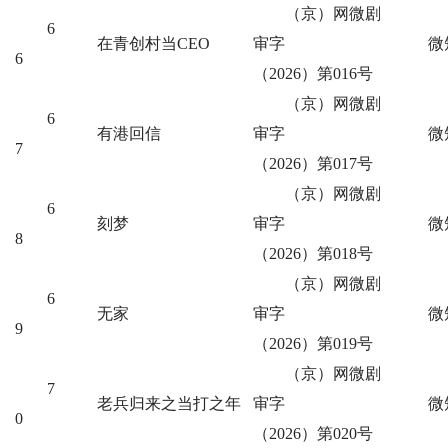
（京）网微剧
6
在青创村当CEO
审字
微
6
（2026）第016号
（京）网微剧
6
有港回信
审字
微
7
（2026）第017号
（京）网微剧
6
刻梦
审字
微
8
（2026）第018号
（京）网微剧
6
无家
审字
微
9
（2026）第019号
（京）网微剧
7
老兵归来之当打之年
审字
微
0
（2026）第020号