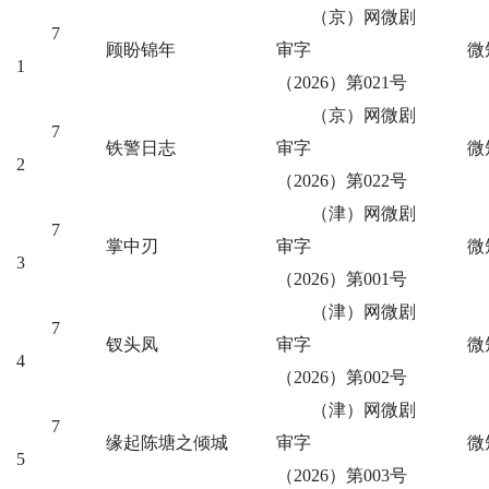
（京）网微剧
7
顾盼锦年
审字
微
1
（2026）第021号
（京）网微剧
7
铁警日志
审字
微
2
（2026）第022号
（津）网微剧
7
掌中刃
审字
微
3
（2026）第001号
（津）网微剧
7
钗头凤
审字
微
4
（2026）第002号
（津）网微剧
7
缘起陈塘之倾城
审字
微
5
（2026）第003号