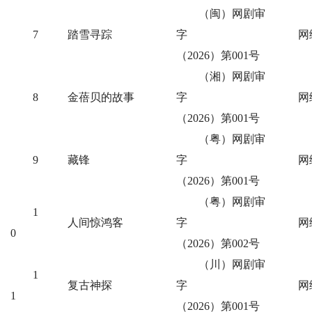
（闽）网剧审
7
踏雪寻踪
字
网
（2026）第001号
（湘）网剧审
8
金蓓贝的故事
字
网
（2026）第001号
（粤）网剧审
9
藏锋
字
网
（2026）第001号
（粤）网剧审
1
人间惊鸿客
字
网
0
（2026）第002号
（川）网剧审
1
复古神探
字
网
1
（2026）第001号