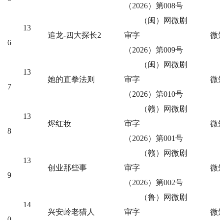
（2026）第008号
（闽）网微剧
13
追龙-四大探长2
审字
微
6
（2026）第009号
（闽）网微剧
13
她的直拳法则
审字
微
7
（2026）第010号
（赣）网微剧
13
烬红妆
审字
微
8
（2026）第001号
（赣）网微剧
13
创业那些事
审字
微
9
（2026）第002号
（鲁）网微剧
14
兴安岭老猎人
审字
微
0