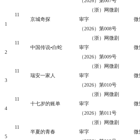
（2026）第007号
（浙）网微剧
11
京城奇探
审字
微
1
（2026）第008号
（浙）网微剧
11
中国传说•白蛇
审字
微
2
（2026）第009号
（浙）网微剧
11
瑞安一家人
审字
微
3
（2026）第010号
（浙）网微剧
11
十七岁的账单
审字
微
4
（2026）第011号
（浙）网微剧
11
半夏的青春
审字
微
5