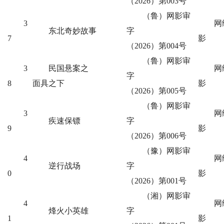
（2026）第003号
（鲁）网影审
3
网
东北奇妙故事
字
7
影
（2026）第004号
（鲁）网影审
3
民国悬案之
网
字
8
面具之下
影
（2026）第005号
（鲁）网影审
3
网
疾速保镖
字
9
影
（2026）第006号
（豫）网影审
4
网
逆行战场
字
0
影
（2026）第001号
（湘）网影审
4
网
烽火小英雄
字
1
影