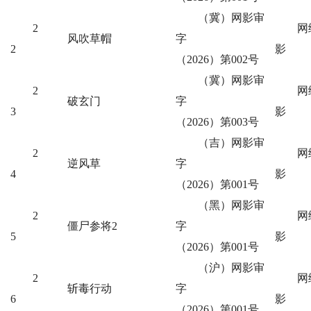
（冀）网影审
2
网
风吹草帽
字
2
影
（2026）第002号
（冀）网影审
2
网
破玄门
字
3
影
（2026）第003号
（吉）网影审
2
网
逆风草
字
4
影
（2026）第001号
（黑）网影审
2
网
僵尸参将2
字
5
影
（2026）第001号
（沪）网影审
2
网
斩毒行动
字
6
影
（2026）第001号