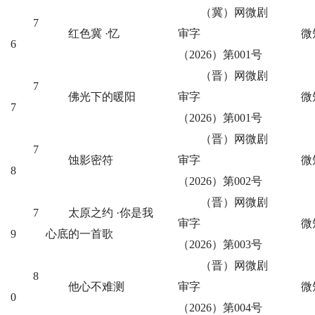
（冀）网微剧
7
红色冀 ·忆
审字
微
6
（2026）第001号
（晋）网微剧
7
佛光下的暖阳
审字
微
7
（2026）第001号
（晋）网微剧
7
蚀影密符
审字
微
8
（2026）第002号
（晋）网微剧
7
太原之约 ·你是我
审字
微
9
心底的一首歌
（2026）第003号
（晋）网微剧
8
他心不难测
审字
微
0
（2026）第004号