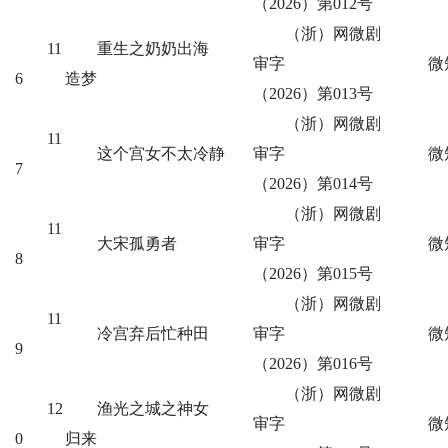
（2026）第012号
（浙）网微剧
11
重生之奶奶出海
审字
微
6
造梦
（2026）第013号
（浙）网微剧
11
这个宫女不太冷静
审字
微
7
（2026）第014号
（浙）网微剧
11
大宋孤勇者
审字
微
8
（2026）第015号
（浙）网微剧
11
冷宫弃后忙种田
审字
微
9
（2026）第016号
（浙）网微剧
12
渔光之城之神女
审字
微
0
归来