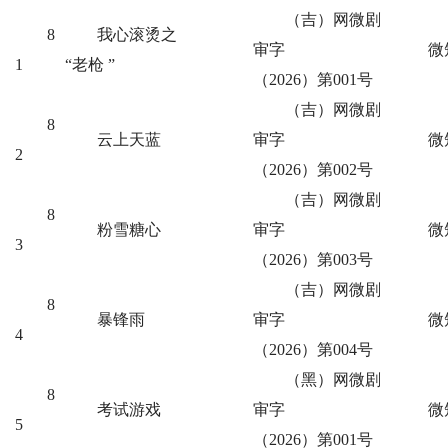
（吉）网微剧
8
我心滚烫之
审字
微
1
“老枪 ”
（2026）第001号
（吉）网微剧
8
云上天蓝
审字
微
2
（2026）第002号
（吉）网微剧
8
粉雪糖心
审字
微
3
（2026）第003号
（吉）网微剧
8
暴锋雨
审字
微
4
（2026）第004号
（黑）网微剧
8
考试游戏
审字
微
5
（2026）第001号