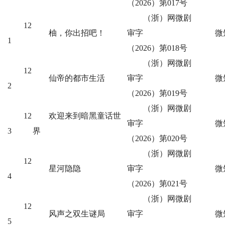
（2026）第017号
（浙）网微剧
12
柚，你出招吧！
审字
微
1
（2026）第018号
（浙）网微剧
12
仙帝的都市生活
审字
微
2
（2026）第019号
（浙）网微剧
12
欢迎来到暗黑童话世
审字
微
3
界
（2026）第020号
（浙）网微剧
12
星河隐隐
审字
微
4
（2026）第021号
（浙）网微剧
12
风声之双生谜局
审字
微
5