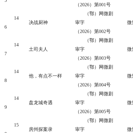
5
（2026）第001号
（鄂）网微剧
14
决战厨神
审字
微
6
（2026）第002号
（鄂）网微剧
14
土司夫人
审字
微
7
（2026）第003号
（鄂）网微剧
14
他，有点不一样
审字
微
8
（2026）第004号
（鄂）网微剧
14
盘龙城奇遇
审字
微
9
（2026）第005号
（鄂）网微剧
15
房州探案录
审字
微