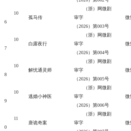
（浙）网微剧
10
孤马传
审字
微
6
（2026）第003号
（浙）网微剧
10
白露夜行
审字
微
7
（2026）第004号
（浙）网微剧
10
解忧通灵师
审字
微
8
（2026）第005号
（浙）网微剧
10
逃婚小神医
审字
微
9
（2026）第006号
（浙）网微剧
11
唐诡奇案
审字
微
0