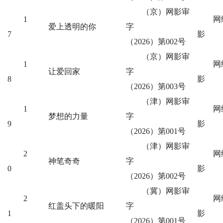
（京）网影审
1
网
爱上透明的你
字
7
影
（2026）第002号
（京）网影审
1
网
让爱回家
字
8
影
（2026）第003号
（津）网影审
1
网
梦想的力量
字
9
影
（2026）第001号
（津）网影审
2
网
神笔奇奇
字
0
影
（2026）第002号
（冀）网影审
2
网
红盖头下的暖阳
字
1
影
（2026）第001号