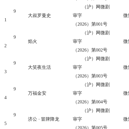
（沪）网微剧
9
大叔罗曼史
审字
微
1
（2026）第001号
（沪）网微剧
9
焰火
审字
微
2
（2026）第002号
（沪）网微剧
9
大笑夜生活
审字
微
3
（2026）第003号
（沪）网微剧
9
万福金安
审字
微
4
（2026）第004号
（沪）网微剧
9
济公 · 冒牌降龙
审字
微
5
（2026）第005号