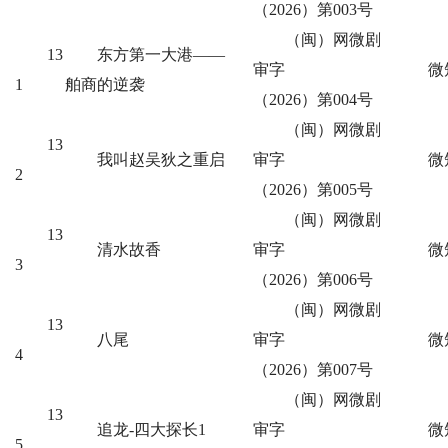
（2026）第003号
（闽）网微剧
13
东方第一大港——
审字
微
1
舶商的逆袭
（2026）第004号
（闽）网微剧
13
我叫赵吴狄之重启
审字
微
2
（2026）第005号
（闽）网微剧
13
清水故香
审字
微
3
（2026）第006号
（闽）网微剧
13
八尾
审字
微
4
（2026）第007号
（闽）网微剧
13
追龙-四大探长1
审字
微
5