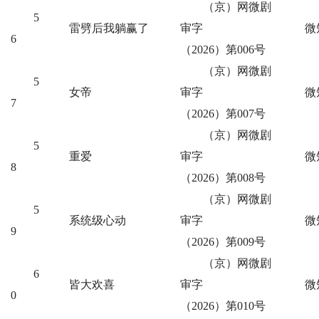
（京）网微剧
5
雷劈后我躺赢了
审字
微
6
（2026）第006号
（京）网微剧
5
女帝
审字
微
7
（2026）第007号
（京）网微剧
5
重爱
审字
微
8
（2026）第008号
（京）网微剧
5
系统级心动
审字
微
9
（2026）第009号
（京）网微剧
6
皆大欢喜
审字
微
0
（2026）第010号