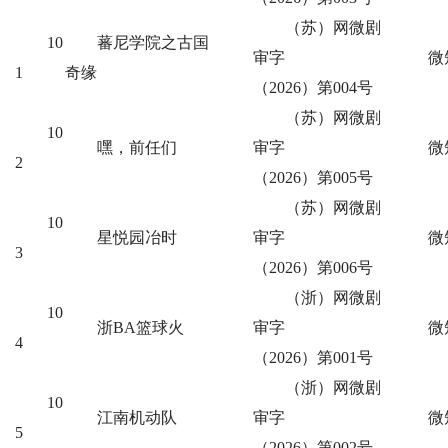
（苏）网微剧
10
蕃尼学院之古国
审字
微
1
奇缘
（2026）第004号
（苏）网微剧
10
嘿，前任们
审字
微
2
（2026）第005号
（苏）网微剧
10
星悦园冶时
审字
微
3
（2026）第006号
（浙）网微剧
10
浙BA篮球火
审字
微
4
（2026）第001号
（浙）网微剧
10
江南机动队
审字
微
5
（2026）第002号