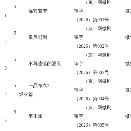
（京）网微剧
5
临安若梦
审字
微
1
（2026）第001号
（京）网微剧
5
皇后驾到
审字
微
2
（2026）第002号
（京）网微剧
5
不再遗憾的夏天
审字
微
3
（2026）第003号
（京）网微剧
5
一品布衣2：
审字
微
4
烽火篇
（2026）第004号
（京）网微剧
5
平乐赋
审字
微
5
（2026）第005号