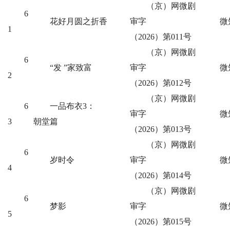
（京）网微剧
6
花好月圆之折香
审字
微
1
（2026）第011号
（京）网微剧
6
“发 ”家致富
审字
微
2
（2026）第012号
（京）网微剧
6
一品布衣3：
审字
微
3
朝堂篇
（2026）第013号
（京）网微剧
6
岁时令
审字
微
4
（2026）第014号
（京）网微剧
6
梦影
审字
微
5
（2026）第015号