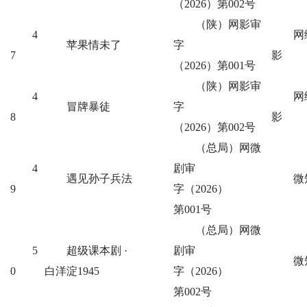
（2026）第002号
（陕）网影审
4
网
苹果情未了
字
7
影
（2026）第001号
（陕）网影审
4
网
冒牌暴徒
字
8
影
（2026）第002号
（总局）网微
4
剧审
遇见孙子兵法
微
9
字（2026）
第001号
（总局）网微
5
超级课本剧 ·
剧审
微
0
白洋淀1945
字（2026）
第002号