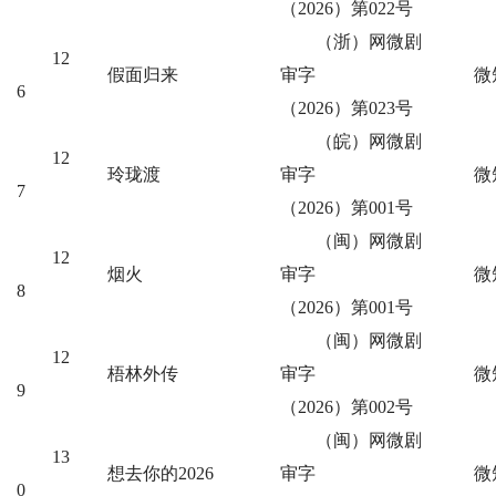
（2026）第022号
（浙）网微剧
12
假面归来
审字
微
6
（2026）第023号
（皖）网微剧
12
玲珑渡
审字
微
7
（2026）第001号
（闽）网微剧
12
烟火
审字
微
8
（2026）第001号
（闽）网微剧
12
梧林外传
审字
微
9
（2026）第002号
（闽）网微剧
13
想去你的2026
审字
微
0