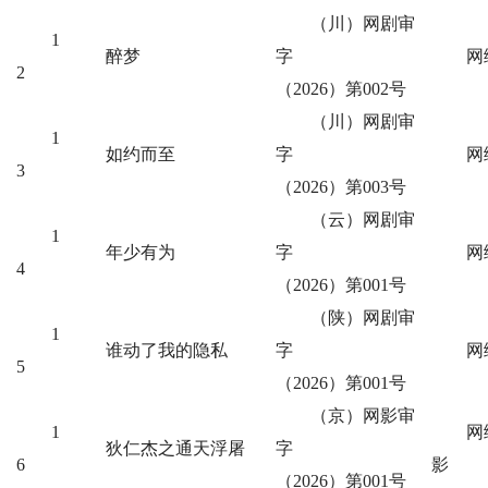
（川）网剧审
1
醉梦
字
网
2
（2026）第002号
（川）网剧审
1
如约而至
字
网
3
（2026）第003号
（云）网剧审
1
年少有为
字
网
4
（2026）第001号
（陕）网剧审
1
谁动了我的隐私
字
网
5
（2026）第001号
（京）网影审
1
网
狄仁杰之通天浮屠
字
6
影
（2026）第001号