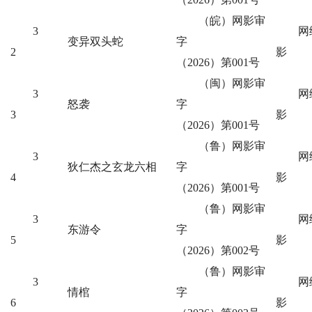
（皖）网影审
3
网
变异双头蛇
字
2
影
（2026）第001号
（闽）网影审
3
网
怒袭
字
3
影
（2026）第001号
（鲁）网影审
3
网
狄仁杰之玄龙六相
字
4
影
（2026）第001号
（鲁）网影审
3
网
东游令
字
5
影
（2026）第002号
（鲁）网影审
3
网
情棺
字
6
影