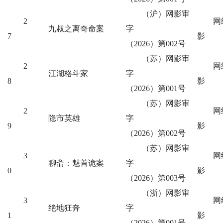
（沪）网影审
2
网
九叔之离奇命案
字
7
影
（2026）第002号
（苏）网影审
2
网
江湖格斗家
字
8
影
（2026）第001号
（苏）网影审
2
网
隐市英雄
字
9
影
（2026）第002号
（苏）网影审
3
网
聊斋：魅首诡案
字
0
影
（2026）第003号
（浙）网影审
3
网
绝地狂奔
字
1
影
（2026）第001号