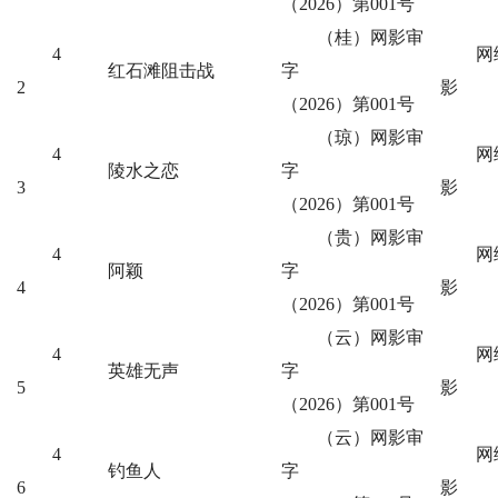
（2026）第001号
（桂）网影审
4
网
红石滩阻击战
字
2
影
（2026）第001号
（琼）网影审
4
网
陵水之恋
字
3
影
（2026）第001号
（贵）网影审
4
网
阿颖
字
4
影
（2026）第001号
（云）网影审
4
网
英雄无声
字
5
影
（2026）第001号
（云）网影审
4
网
钓鱼人
字
6
影