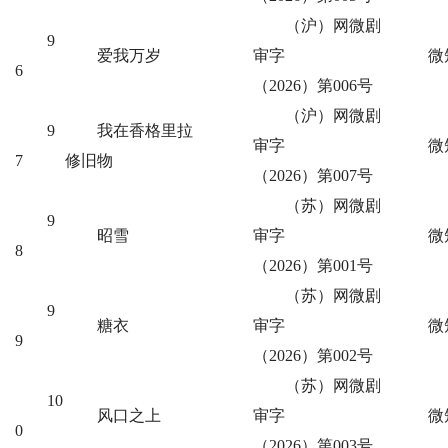
（沪）网微剧
9
爱我万岁
审字
微
6
（2026）第006号
（沪）网微剧
9
我在香格里拉
审字
微
7
修旧物
（2026）第007号
（苏）网微剧
9
昭雪
审字
微
8
（2026）第001号
（苏）网微剧
9
糖衣
审字
微
9
（2026）第002号
（苏）网微剧
10
风口之上
审字
微
0
（2026）第003号