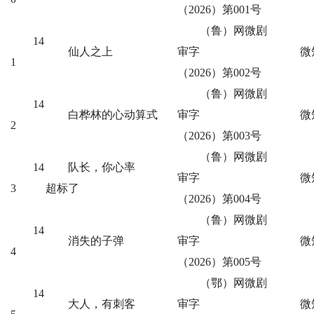
（2026）第001号
（鲁）网微剧
14
仙人之上
审字
微
1
（2026）第002号
（鲁）网微剧
14
白桦林的心动算式
审字
微
2
（2026）第003号
（鲁）网微剧
14
队长，你心率
审字
微
3
超标了
（2026）第004号
（鲁）网微剧
14
消失的子弹
审字
微
4
（2026）第005号
（鄂）网微剧
14
大人，有刺客
审字
微