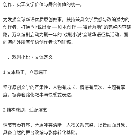
创作，实现文学价值与舞台价值的统一。

为发掘全球华语优质原创叙事，扶持兼具文学质感与改编潜力的
创作者，打通 “小说出版 — 剧本创作 — 舞台落地” 的完整内容链
路，万众编剧启动为期一年的“戏剧小说”全球华语征集活动，面
向海内外所有华语创作者长期征稿。

一、戏剧小说・文体定义

1.文本质正，立意端正

坚守原创文学的严肃性，人物有成长、情感有层次、主题有厚
度，摒弃套路化叙事与快餐式表达。

2.结构戏剧，适配演艺

情节节奏有序，矛盾冲突清晰，人物关系完整，场景画面具象，
具备自然的舞台改编与影像转化基础。
