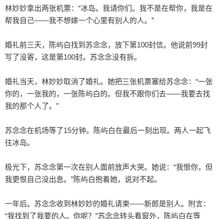
林妙妙拿出两张机票：“冰岛。我请你们。我不是在帮你，我是在
帮我自己——我不想嫁一个心里有别人的人。”

婚礼前三天，陈屿白找到苏念念，放下第100封信。他说前99封
写了没寄，这是第100封。苏念念没有拆。

婚礼当天，林妙妙取消了婚礼。她把三张机票塞给苏念念：“一张
你的，一张我的，一张陈屿白的。但我不跟你们去——我要去找
我的那个人了。”

苏念念在机场等了15分钟。陈屿白在最后一刻出现。两人一起飞
往冰岛。

极光下，苏念念第一次在别人面前放声大哭。她说：“我恨你，但
我更恨自己没出息。”陈屿白抱着她，说对不起。

一年后。苏念念收到林妙妙的婚礼请柬——新郎是别人。附言：
“我找到了我要的人。你呢？”苏念念转头看窗外，陈屿白在等