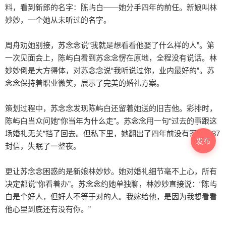
料，看到新郎的名字：陈屿白——她分手四年的前任。新娘叫林
妙妙，一个她从未听过的名字。

周舟劝她别接，苏念念说“我就是想看看他娶了什么样的人”。第
一次见面会上，陈屿白看到苏念念愣在原地，全程没有说话。林
妙妙倒是大方得体，对苏念念说“我听说过你，业内最好的”。苏
念念保持着职业微笑，展示了完美的婚礼方案。

策划过程中，苏念念发现陈屿白还留着她送的旧吉他。彩排时，
陈屿白当众问她“你当年为什么走”。苏念念用一句“过去的事跟这
场婚礼无关”挡了回去。但私下里，她翻出了四年前没有寄出的37
发布
封信，失眠了一整夜。

更让苏念念困惑的是新娘林妙妙。她对婚礼细节毫不上心，所有
决定都说“你看着办”。苏念念约她单独聊，林妙妙直接说：“陈屿
白是个好人，但好人不等于对的人。我嫁给他，是因为我想看看
他心里到底还有没有你。”
