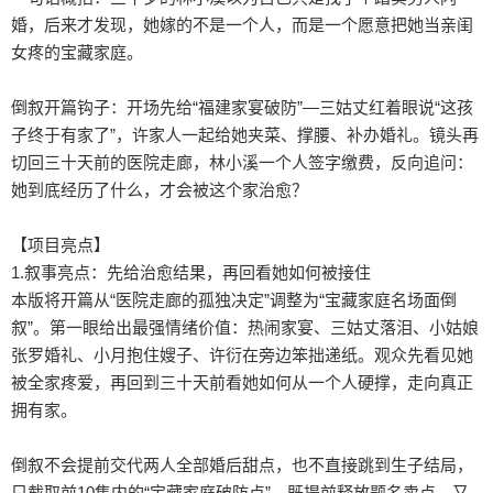
婚，后来才发现，她嫁的不是一个人，而是一个愿意把她当亲闺
女疼的宝藏家庭。

倒叙开篇钩子：开场先给“福建家宴破防”—三姑丈红着眼说“这孩
子终于有家了”，许家人一起给她夹菜、撑腰、补办婚礼。镜头再
切回三十天前的医院走廊，林小溪一个人签字缴费，反向追问：
她到底经历了什么，才会被这个家治愈？

【项目亮点】

1.叙事亮点：先给治愈结果，再回看她如何被接住

本版将开篇从“医院走廊的孤独决定”调整为“宝藏家庭名场面倒
叙”。第一眼给出最强情绪价值：热闹家宴、三姑丈落泪、小姑娘
张罗婚礼、小月抱住嫂子、许衍在旁边笨拙递纸。观众先看见她
被全家疼爱，再回到三十天前看她如何从一个人硬撑，走向真正
拥有家。

倒叙不会提前交代两人全部婚后甜点，也不直接跳到生子结局，
只截取前10集内的“宝藏家庭破防点”，既提前释放题名卖点，又