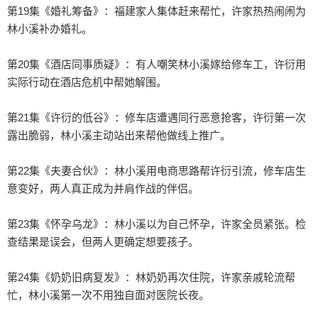
第19集《婚礼筹备》：福建家人集体赶来帮忙，许家热热闹闹为
林小溪补办婚礼。

第20集《酒店同事质疑》：有人嘲笑林小溪嫁给修车工，许衍用
实际行动在酒店危机中帮她解围。

第21集《许衍的低谷》：修车店遭遇同行恶意抢客，许衍第一次
露出脆弱，林小溪主动站出来帮他做线上推广。

第22集《夫妻合伙》：林小溪用电商思路帮许衍引流，修车店生
意变好，两人真正成为并肩作战的伴侣。

第23集《怀孕乌龙》：林小溪以为自己怀孕，许家全员紧张。检
查结果是误会，但两人更确定想要孩子。

第24集《奶奶旧病复发》：林奶奶再次住院，许家亲戚轮流帮
忙，林小溪第一次不用独自面对医院长夜。
