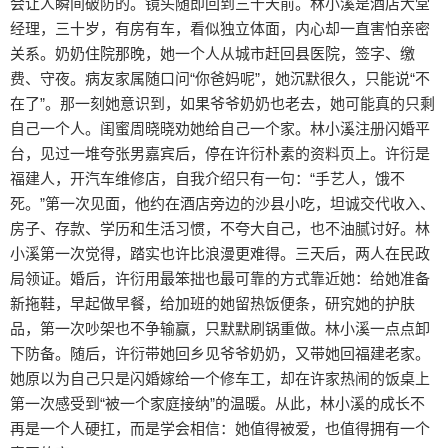
会让人瞬间破防的。镜头随即回到三十天前。林小溪是酒店大堂
经理，三十岁，有房有车，看似独立体面，内心却一直害怕亲密
关系。奶奶住院那晚，她一个人从城市赶回县医院，签字、缴
费、守夜。病友家属随口问“你爸妈呢”，她沉默很久，只能说“不
在了”。那一刻她意识到，如果爷爷奶奶也老去，她可能真的只剩
自己一个人。闺蜜周晓晓劝她给自己一个家。林小溪注册闪婚平
台，见过一堆夸张男嘉宾后，停在许衍朴素的资料页上。许衍是
福建人，开汽车维修店，自我介绍只有一句：“手艺人，饿不
死。”第一次见面，他约在酒店旁边的沙县小吃，坦诚交代收入、
房子、存款、学历和生活习惯，不夸大自己，也不油腻讨好。林
小溪第一次觉得，踏实也许比浪漫更难得。三天后，两人在民政
局领证。婚后，许衍用最笨拙也最可靠的方式靠近她：给她准备
新拖鞋，早起做早餐，给加班的她留热饭便条，研究她的护肤
品，第一次吵架也不争输赢，只默默刷锅重做。林小溪一点点卸
下防备。随后，许衍带她回乡见爷爷奶奶，又带她回福建老家。
她原以为自己只是闪婚嫁给一个修车工，却在许家热闹的饭桌上
第一次感受到“被一个家庭接纳”的温暖。从此，林小溪的成长不
再是一个人硬扛，而是学会相信：她值得被爱，也值得拥有一个