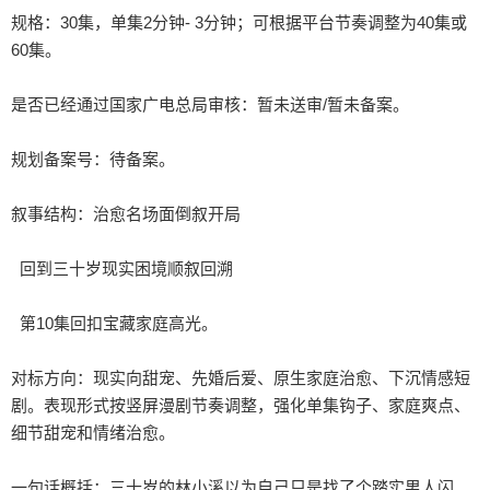
规格：30集，单集2分钟- 3分钟；可根据平台节奏调整为40集或
60集。

是否已经通过国家广电总局审核：暂未送审/暂未备案。

规划备案号：待备案。

叙事结构：治愈名场面倒叙开局 

  回到三十岁现实困境顺叙回溯 

  第10集回扣宝藏家庭高光。

对标方向：现实向甜宠、先婚后爱、原生家庭治愈、下沉情感短
剧。表现形式按竖屏漫剧节奏调整，强化单集钩子、家庭爽点、
细节甜宠和情绪治愈。

一句话概括：三十岁的林小溪以为自己只是找了个踏实男人闪