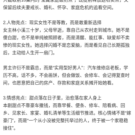
保留后续夫妻戒长、婚礼、怀孕、家庭危机的追看空间。

2.人物亮点：现实女性不是等教，而是敢重新选择

女主林小溪三十岁，父母早逝，靠自己从农村走到城市。她不是
傻白甜，也不是单纯被照顾者，而是清醒、能扛事、缺爱却不卖
惨的现实女性。她选择闪婚不是恋爱脑，而是看见自己长期孤独
后，主动给人生开一扇门。

男主许衍不是霸总，而是“实用型好男人”：汽车维修店老板，学
历不高，话不多，不会画饼，但会做饭、会修车、会记得复查时
间，也愿意把自己的房产、存款和家庭关系摊开始她看。

3.情感亮点：甜点落在日子里，治愈落在家人身上

本剧甜点不靠豪车撒钱，而靠早餐、便条、修车、陪看病、回
乡、见家长、家宴、婚礼清单等生活细节推进。核心情绪不是“嫁
豪门”，而是“一个从小没被完整托举过的人，终于被一个家稳稳
接住”。
