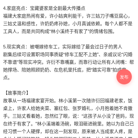
4.家庭亮点：宝藏婆家是全剧最大传播点

福建大家庭热闹有爱，许小姑爽利能干，许三姑刀子嘴豆腐心，
三姑丈温和感性，许奶奶疼孙媳，小月真诚依赖。每个人都不是
工具人，而是共同构成“林小溪终于有家了”的情绪包围。

5.现实爽点：被嘲嫁修车工，实际嫁给了最会过日子的男人

剧集后续可设置职场同事质疑“修车工配不上她”、亲戚议论“闪婚
不靠谱”等现实冲突。许衍不靠嘴赢，而靠行动让所有人闭嘴：帮
她撑场、陪她照顾奶奶、在危机里托底，把“踏实可靠”拍成爽
点。

发布
【故事简介】

故事从一场福建家宴开始。林小溪第一次随许衍回福建老家，饭
桌上，许家人给她夹菜、塞红包、张罗婚礼，小月抱着她不肯撒
手。三姑丈看着她，忽然红了眼，说：“这孩子从小没了爸妈，现
在终于有家了。”林小溪端着汤碗，眼泪砸进碗里。她以为自己已
经习惯一个人硬撑，却在这一刻发现，原来被人当成家人疼，是