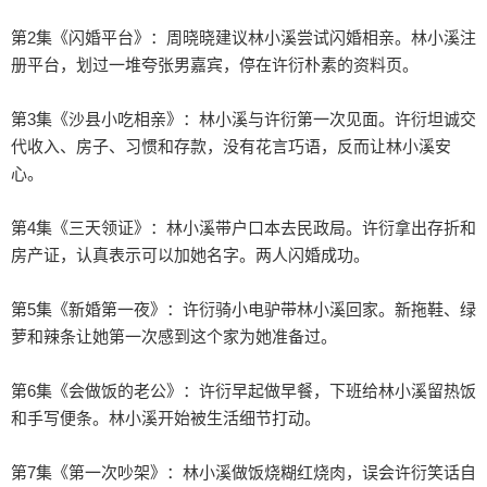
第2集《闪婚平台》：周晓晓建议林小溪尝试闪婚相亲。林小溪注
册平台，划过一堆夸张男嘉宾，停在许衍朴素的资料页。

第3集《沙县小吃相亲》：林小溪与许衍第一次见面。许衍坦诚交
代收入、房子、习惯和存款，没有花言巧语，反而让林小溪安
心。

第4集《三天领证》：林小溪带户口本去民政局。许衍拿出存折和
房产证，认真表示可以加她名字。两人闪婚成功。

第5集《新婚第一夜》：许衍骑小电驴带林小溪回家。新拖鞋、绿
萝和辣条让她第一次感到这个家为她准备过。

第6集《会做饭的老公》：许衍早起做早餐，下班给林小溪留热饭
和手写便条。林小溪开始被生活细节打动。

第7集《第一次吵架》：林小溪做饭烧糊红烧肉，误会许衍笑话自