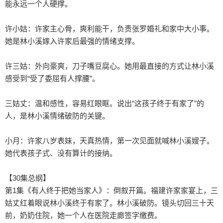
能永远一个人硬撑。

许小姑：许家主心骨，爽利能干，负责张罗婚礼和家中大小事。
她是林小溪嫁入许家后最强的情绪支撑。

许三姑：外向豪爽，刀子嘴豆腐心。她用最直接的方式让林小溪
感受到“受了委屈有人撑腰”。

三姑丈：温和感性，容易红眼眶。说出“这孩子终于有家了”的
人，是林小溪情绪破防的关键。

小月：许家八岁表妹，天真热情，第一次见面就喊林小溪嫂子。
她代表孩子式、没有算计的接纳。

【30集总纲】

第1集《有人终于把她当家人》：倒叙开篇。福建许家家宴上，三
姑丈红着眼说林小溪终于有家了。林小溪破防。镜头切回三十天
前，奶奶住院，她一个人在医院走廊签字缴费。
