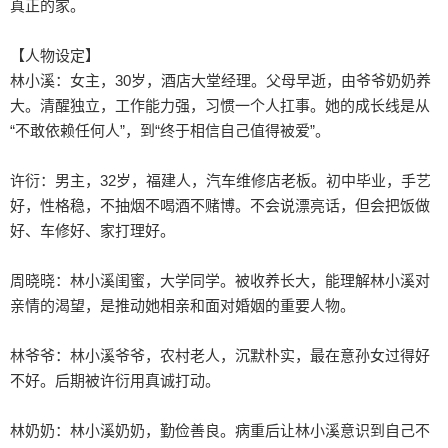
真正的家。

【人物设定】

林小溪：女主，30岁，酒店大堂经理。父母早逝，由爷爷奶奶养
大。清醒独立，工作能力强，习惯一个人扛事。她的成长线是从
“不敢依赖任何人”，到“终于相信自己值得被爱”。

许衍：男主，32岁，福建人，汽车维修店老板。初中毕业，手艺
好，性格稳，不抽烟不喝酒不赌博。不会说漂亮话，但会把饭做
好、车修好、家打理好。

周晓晓：林小溪闺蜜，大学同学。被收养长大，能理解林小溪对
亲情的渴望，是推动她相亲和面对婚姻的重要人物。

林爷爷：林小溪爷爷，农村老人，沉默朴实，最在意孙女过得好
不好。后期被许衍用真诚打动。

林奶奶：林小溪奶奶，勤俭善良。病重后让林小溪意识到自己不