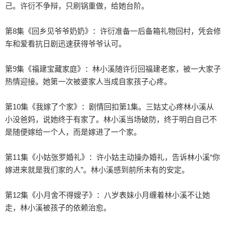
己。许衍不争辩，只刷锅重做，给她台阶。

第8集《回乡见爷爷奶奶》：许衍准备一后备箱礼物回村，凭会修
车和爱看抗日剧迅速获得爷爷认可。

第9集《福建宝藏家庭》：林小溪随许衍回福建老家，被一大家子
热情迎接。她第一次被婆家人当成自家孩子心疼。

第10集《我嫁了个家》：剧情回扣第1集。三姑丈心疼林小溪从
小没爸妈，说她终于有家了。林小溪当场破防，终于明白自己不
是随便嫁给一个人，而是嫁进了一个家。

第11集《小姑张罗婚礼》：许小姑主动操办婚礼，告诉林小溪“你
嫁进来就是我们家的人”。林小溪感到前所未有的安定。

第12集《小月舍不得嫂子》：八岁表妹小月缠着林小溪不让她
走，林小溪被孩子的依赖治愈。
