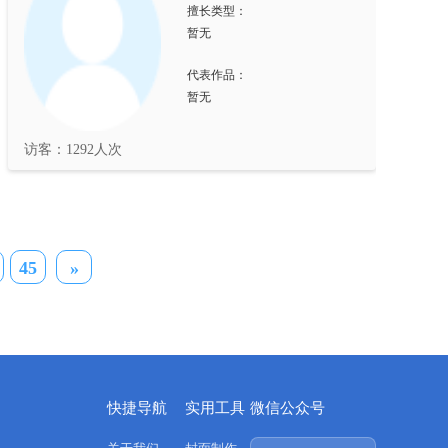
擅长类型：
暂无
代表作品：
暂无
访客：1292人次
45
»
快捷导航
实用工具
微信公众号