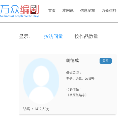
首页
本网讯
信息发布
万众供料
显示:
按访问量
按作品数量
胡德成
关注
擅长类型：
军事、历史、反侵略
代表作品：
《草原集结令》
访客：1412人次