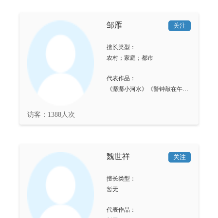
邹雁
关注
擅长类型：
农村；家庭；都市
代表作品：
《潺潺小河水》《警钟敲在午
时》
访客：1388人次
魏世祥
关注
擅长类型：
暂无
代表作品：