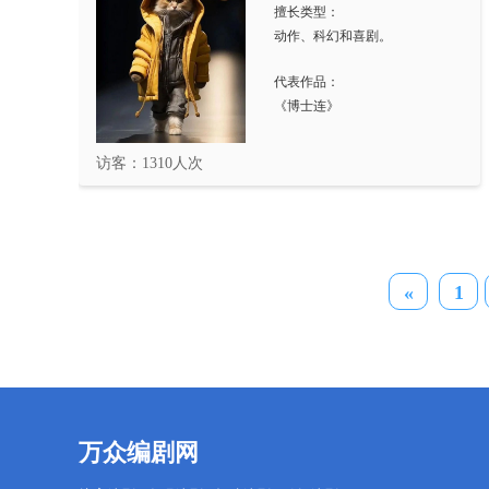
擅长类型：
动作、科幻和喜剧。
代表作品：
《博士连》
访客：1310人次
«
1
万众编剧网