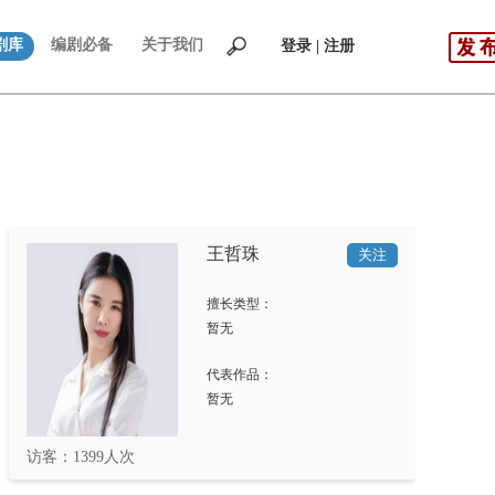
剧库
编剧必备
关于我们
登录 | 注册
王哲珠
关注
擅长类型：
暂无
代表作品：
暂无
访客：1399人次