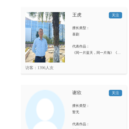
王虎
关注
擅长类型：
喜剧
代表作品：
《同一片蓝天，同一片海》《同
城人》
访客：1396人次
谢欣
关注
擅长类型：
暂无
代表作品：