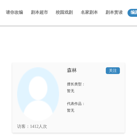
请你改编
剧本超市
校园戏剧
名家剧本
剧本赏读
编
森林
关注
擅长类型：
暂无
代表作品：
暂无
访客：1412人次