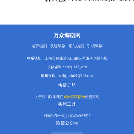
万众编剧网
培育编剧 · 发现编剧 · 帮助编剧 · 引领编剧
联系地址：
上海市黄浦区汉口路650号亚洲大厦M层
投稿咨询：
wzbj1616_com
邮箱投稿：
wzbj_kefu01@163.com
快捷导航
关于我们
联系我们
短剧投稿指南
免责声明
实用工具
封面制作
一键排版
Word转PDF
微信公众号