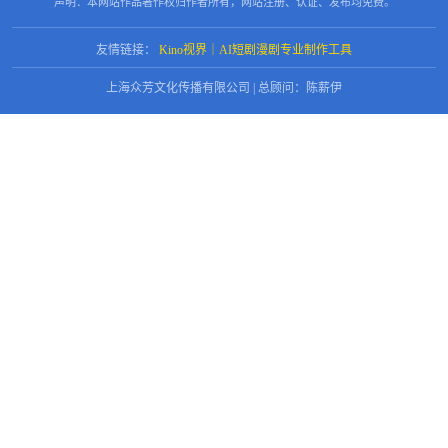
声明：本网站作品著作权归作者所有，网站注册、认证、发布均免费。
友情链接：
Kino视界｜AI短剧漫剧专业制作工具
上海众芳文化传播有限公司 | 总顾问：陈薪伊