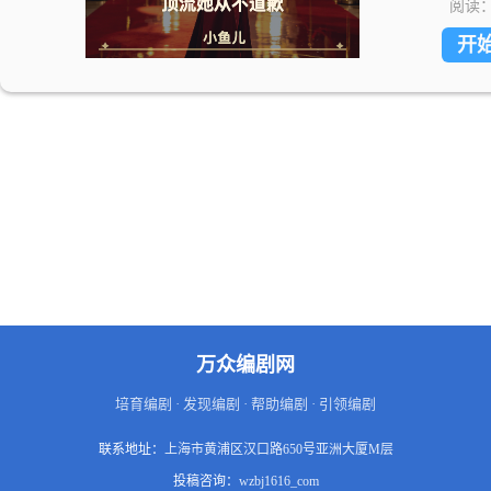
阅读
开
万众编剧网
培育编剧 · 发现编剧 · 帮助编剧 · 引领编剧
联系地址：
上海市黄浦区汉口路650号亚洲大厦M层
投稿咨询：
wzbj1616_com