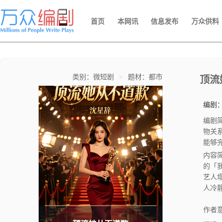
首页
本网讯
信息发布
万众供料
类别：微短剧
>
题材：都市
顶流
编剧
编剧
物关系构
能够
内容
的「
艺人
人冷
隐形
口解
作者意
要把