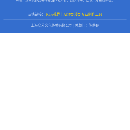
声明：本网站作品著作权归作者所有，网站注册、认证、发布均免费。
友情链接：
Kino视界｜AI短剧漫剧专业制作工具
上海众芳文化传播有限公司 | 总顾问：陈薪伊