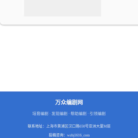
万众编剧网
培育编剧 · 发现编剧 · 帮助编剧 · 引领编剧
联系地址：
上海市黄浦区汉口路650号亚洲大厦M层
投稿咨询：
wzbj1616_com