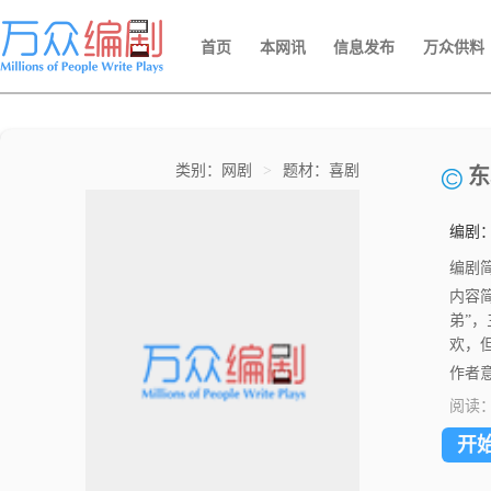
首页
本网讯
信息发布
万众供料
类别：网剧
>
题材：喜剧
东
编剧
编剧
内容
弟”
欢，
作者意
阅读
开