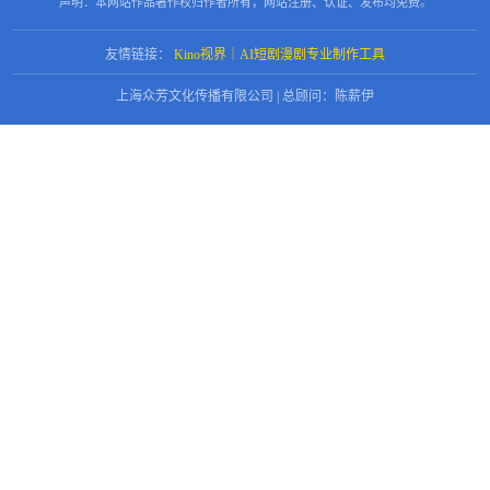
声明：本网站作品著作权归作者所有，网站注册、认证、发布均免费。
友情链接：
Kino视界｜AI短剧漫剧专业制作工具
上海众芳文化传播有限公司 | 总顾问：陈薪伊