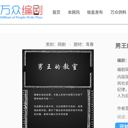
首页
本网讯
信息发布
万众供料
类别：网剧
>
题材：青春
男王
编剧
编剧
内容
尚社
纪律
人为
来跟
并且
作者意
身，
阅读
园风
开
在学