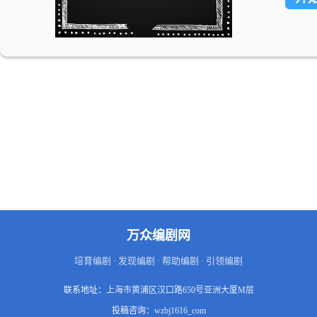
重新
顺，
万众编剧网
培育编剧 · 发现编剧 · 帮助编剧 · 引领编剧
联系地址：
上海市黄浦区汉口路650号亚洲大厦M层
投稿咨询：
wzbj1616_com