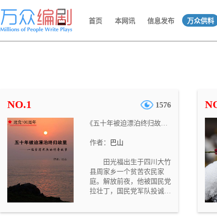
首页
本网讯
信息发布
万众供料
NO.1
NO
1576
《五十年被迫漂泊终归故里——一位台湾老兵的传奇故事》
作者：
巴山
田光福出生于四川大竹
县周家乡一个贫苦农民家
庭。解放前夜，他被国民党
拉壮丁，国民党军队投诚后
又加入解放军，在朝鲜战争
爆发后，又入朝作战被美军