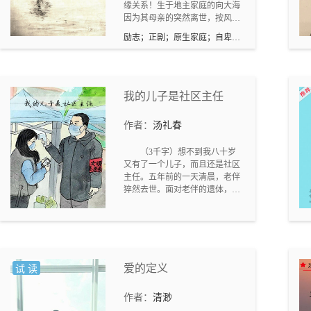
缘关系！生于地主家庭的向大海
因为其母亲的突然离世，按风俗
找一个女子结婚冲喜！否则三年
励志；正剧；原生家庭；自卑人
后才能成婚。闪婚的向大海找了
格
农村本分却没有文化的素芬结
婚！两个不同家庭出生的人携手
走进婚姻却矛盾重重！养儿式养
老思想，也使得素芬为了逃避计
我的儿子是社区主任
划生育从农村来到城市，东躲西
藏生出了儿子！一家五口从身无
作者：
汤礼春
分文到白手起家过上了富足的小
康生活，之后他们破碎的婚姻影
（3千字）想不到我八十岁
响着三个孩子的婚恋观和人生
又有了一个儿子，而且还是社区
观！大女儿向南从小具有艺术天
主任。五年前的一天清晨，老伴
赋，但是被封建思想的双亲剥夺
猝然去世。面对老伴的遗体，我
了学乐器的条件！又因为是女儿
嚎啕大哭。哭声惊动了左邻右
在这个家庭从未受到过优待！二
舍。一会儿，社区吴主任带着一
女儿向茜自幼学业强，但是对于
群社区干部赶到了我家，当得知
家务却从不染指。三弟弟从小长
我现在已成了孤家寡人后，吴主
得最好看，但是只对母亲的话言
任安慰我道：“你这大年纪了，就
听计从。学业上毫无进步，却只
请安心节哀，在家休息。你老伴
爱的定义
喜欢帮家里做生意。因为又是儿
试 读
的丧事及身后的事，社区全部帮
子深受父母喜欢！三个孩子成人
你办。”
长大后，各自间的手足关系，与
作者：
清渺
父母的亲子关系都不同程度的产