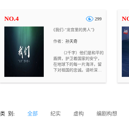
俘虏，之后美军与在台湾的
国民党军交换战俘，田光福
便开始了长达近五十年的台
NO.4
NO
299
湾生活……80年代随着两岸
探亲旅游开放，田光福得以
《我们-“龙宫里的男人”》
回到阔别几十年的故乡，最
终在2001年回到故土定居。
作者：
孙天奇
田光福是不幸的，但他最终
能够回归故土又是幸运的。
（2千字）他们是和平的
田光福几十年如一日对故土
盾牌，护卫着国家的安宁，
的眷恋之情在当前仍极具感
在地球下的每一片海洋，留
染力！
下对祖国的忠诚。请听深海
“捍卫者”潜艇兵向你深情讲
述。
类 别:
全部
纪实
虚构
编剧构想