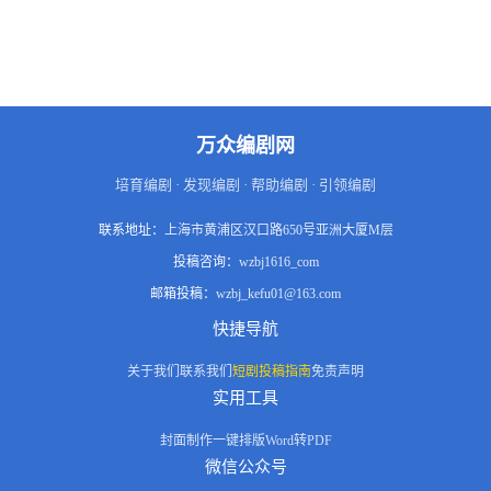
万众编剧网
培育编剧 · 发现编剧 · 帮助编剧 · 引领编剧
联系地址：
上海市黄浦区汉口路650号亚洲大厦M层
投稿咨询：
wzbj1616_com
邮箱投稿：
wzbj_kefu01@163.com
快捷导航
关于我们
联系我们
短剧投稿指南
免责声明
实用工具
封面制作
一键排版
Word转PDF
微信公众号