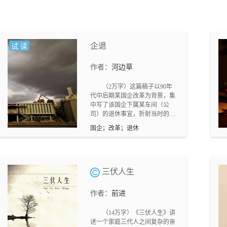
企退
试 读
作者：
河边草
（2万字）这篇稿子以90年
代中后期某国企改革为背景，集
中写了该国企下属某车间（公
司）的退休事宜，折射当时的国
企窘境，继而引申出国企蜕变情
国企；改革；退休
形。
三伏人生
作者：
前进
（14万字）《三伏人生》讲
述一个家庭三代人之间复杂的亲