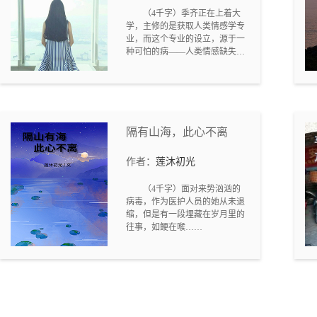
生了裂痕。年纪尚幼的弟弟闪婚
（4千字）季齐正在上着大
生子，一个心机重的弟媳妇在这
学，主修的是获取人类情感学专
个大家庭里扮演着和向大海一样
业，而这个专业的设立，源于一
自私，重物质的品性！他们之间
种可怕的病——人类情感缺失
的关系将会如何发展.......
症。在过去，人类过度重视工业
化以及物质层面的发展，却忽视
了文化和精神层面的进步，导致
很多人出现了心理疾病。起初没
有人重视这种疾病，只把它当成
生活节奏过快而引起的焦虑。慢
隔有山海，此心不离
慢地，人们才发现这种病具有遗
传性，而且愈演愈烈。到了今
作者：
莲沐初光
天，没有病的人类反而成为了少
数。所以开设这个专业的初心，
（4千字）面对来势汹汹的
就是为了让人类重拾拥抱情感的
病毒，作为医护人员的她从未退
权利和本能，寻求爱的定义......
缩，但是有一段埋藏在岁月里的
往事，如鲠在喉……