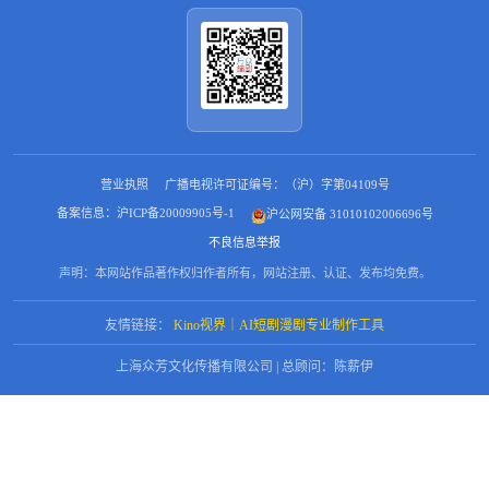
营业执照
广播电视许可证编号：（沪）字第04109号
备案信息：沪ICP备20009905号-1
沪公网安备 31010102006696号
不良信息举报
声明：本网站作品著作权归作者所有，网站注册、认证、发布均免费。
友情链接：
Kino视界｜AI短剧漫剧专业制作工具
上海众芳文化传播有限公司 | 总顾问：陈薪伊