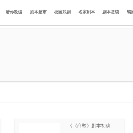
请你改编
剧本超市
校园戏剧
名家剧本
剧本赏读
编
《《商鞅》剧本初稿，
非演出版》