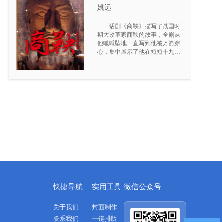
姚远
话剧《商鞅》描写了战国时
期大改革家商鞅的故事，全剧从
他呱呱坠地一直写到他被万箭穿
心，集中展示了他在短短十九年
时间里创下的使秦国日新月异的
奇迹，刻画了一位不是君王，但
有着像君王一样威严果敢性格，
丰富复杂内心的改革家形象。该
剧由国家一级编剧姚远编剧，著
名戏剧家陈薪伊担任导演。
快捷导航
实用工具
微信公众号
关于我们
封面制作
联系我们
一键排版