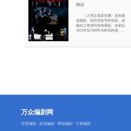
姚远
《人间正道是沧桑》是由姚
远编剧、胡宗琪执导的话剧，改
编自江奇涛同名电视剧。全剧以
1925年至1949年为时间跨度，围
绕杨家三兄妹的人生轨迹展开，
将家族命运与国共合作、抗日战
争等重大历史事件交织叙事，通
过个人抉择折射时代变迁。剧本
将50集电视剧浓缩为三小时话
剧，保留董建昌独白等经典元
素。获华语戏剧盛典最佳编剧、
最佳导演奖。
万众编剧网
培育编剧 · 发现编剧 · 帮助编剧 · 引领编剧