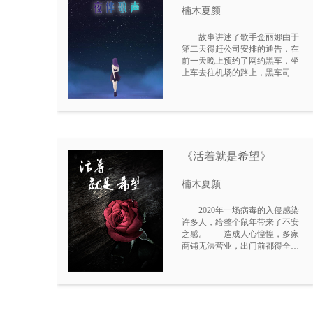
楠木夏颜
故事讲述了歌手金丽娜由于
第二天得赶公司安排的通告，在
前一天晚上预约了网约黑车，坐
上车去往机场的路上，黑车司机
见色起意把她拖进废弃工厂里。
逃脱过程中，金丽娜遭到撞击不
幸身亡。就在金丽娜死后的第二
天，黑车司机就把他的车低价出
售给正要买二手车的秦峰。为了
生计，也为了给他瘫痪的父亲交
《活着就是希望》
医药费，他只能一天做两份工作
拼命地赚钱，白天送外卖，晚上
开车赚外快。秦峰在医院大堂排
楠木夏颜
队交医药费，有两个工作人员将
金丽娜尸体从太平间推出来送去
2020年一场病毒的入侵感染
等候在门外的火化车。经过大堂
许多人，给整个鼠年带来了不安
时，不小心两推车相撞震动了一
之感。 造成人心惶惶，多家
下，她手上的戒指不慎落地，滚
商铺无法营业，出门前都得全部
到了秦峰的脚边。后来，秦峰捡
武装才可出门。 每个人也只
起来看了眼四周无人认领扔了挺
露出两只黑溜溜地眼，让世间万
可惜，就戴到自己的食指上了。
物多了些神秘的面纱。 身为
实习医生的聂小妮自告奋勇的坚
守岗位，与病魔抗战到底。