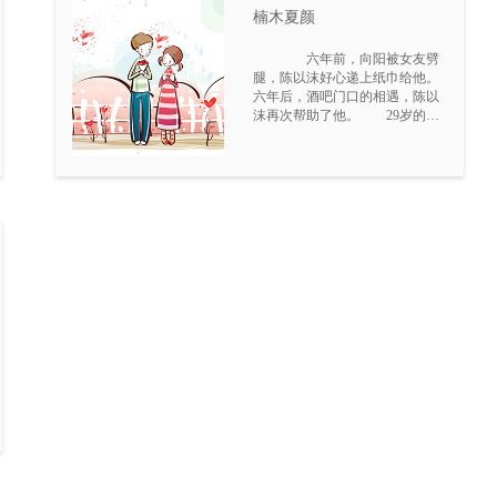
楠木夏颜
六年前，向阳被女友劈
腿，陈以沫好心递上纸巾给他。
六年后，酒吧门口的相遇，陈以
沫再次帮助了他。 29岁的陈
以沫，经营着一家悠悠奶茶店，
有车有房，小日子也算过得有滋
有润。 她对朋友和员工亲和
友善，对待感情始终保持着可有
可无的态度。 但一旦爱了，
就全力以赴地前往。要是遭遇背
叛，也不会拖泥带水。这世界，
谁没了谁地球照样转啊？ 这
个年龄段，时刻都避免不了被催
婚的浪潮…… 在父母的安排
下，她和相亲对象吃完饭后，本
来说好一起去看个电影的，结果
相亲对象前女友的一个来电电话
就让陈以沫当免费司机载了他一
程。 看到相亲对象和他前女
友和好如初拥抱到一起，自然就
没她什么事儿。就在陈以沫开车
准备离开时，却遇上了六年前有
过一面之缘的向阳。 向阳突
然胃病发作，陈以沫好心把他送