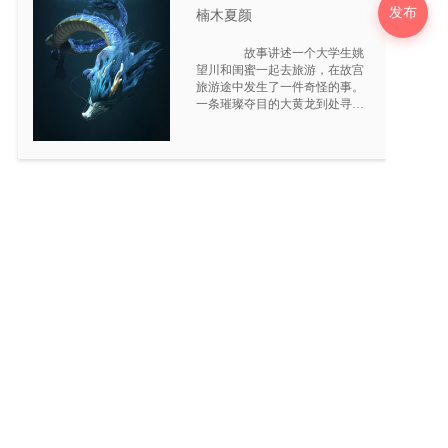
发布
楠木夏颜
故事讲述一个大学生姚
望川和闺蜜一起去旅游，在故宫
旅游途中发生了一件奇怪的事。
一条璀璨夺目的大黄龙到处寻找
龙族的镇定之宝，一道金光乍现
让他穿梭到现代，望川意外的被
这条龙带回上古时期。 一觉
醒来时，她却躺在上官晴川闺房
里，成了上官明府上的千金小
姐。上官夫妇对她视如己出，得
到了她在现代单亲家庭无法得到
的宠爱和关怀。 在那没电没
网络的时代里每天都闲得发慌，
为了给自己找到回家的一线生
机，她绞尽脑汁地想办法摆脱这
无聊的朝代…姚望川拉着贴身丫
鬟小翠去山顶寻找回家之路，却
意外救了深受重伤的秋水。
之前，父王托梦给秋水，说：该
女子会给龙族带来巨大的灾
难。 而龙族一直找寻的镇定
之宝，原来是姚望川在故宫小贩
那买的心锁项链，也是因为这条
项链的关联她才穿梭到了上古时