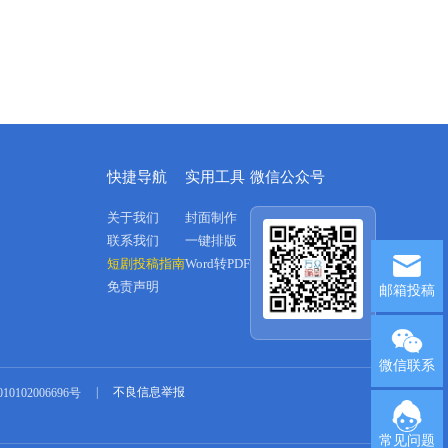
期。当他无意中看到龙族的镇定
之宝就戴在望川身上时，他激动
地上前夺回却被心锁强大的力量
反射得受了内伤。 望川没想
到这心锁威力如此之大，是不是
也能将她带回现代的二十一世
纪？ 就是因为她身上的心锁
项链才惹来了杀身之祸，西海二
皇子通过天玄镜看到她的下落，
连夜就命虾兵蟹将私闯上官明
快捷导航
实用工具
微信公众号
府。残暴杀害了上官明府的满
门，心锁项链虽然给她带来巨大
关于我们
封面制作
的灾难，但也成了她的护身
符。 除非她自己取下那条心
联系我们
一键排版
锁项链，要不然没人可以伤得了
短剧投稿指南
Word转PDF
她一分一毫。 望川被西海二
皇子逼得无路可退跳进东海，就
免责声明
邮箱投稿
在危难之计中秋水救了她。
而望川以为秋水是为了拿到她身
上的心锁项链，才会出手想相
救，于是就与秋水提出了两个条
微信联系
件， 一是：厚葬上官府上上
下下的所有人。二是：帮她找出
|
不良信息举报
0102006696号
杀人狂徒，就答应把这心锁项链
交给他。 秋水本来想要杀了
她的，可出手的时候才发现自己
常见问题