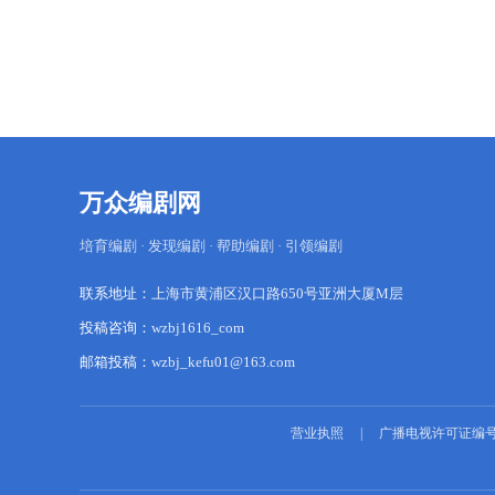
英俊多金的燕阳天不幸染上了病
毒，为了不连累聂小妮，所以不
得不跟她提出分手。 由于第
二市医院其他的医护人员都前往
S城实施救援，病人又比较多，
聂小妮他们暂时分配到第二市医
院任职一段时间。 万万没想
到燕阳天也隔离在第二市医院的
感染科里，聂小妮他们的科室和
燕阳天的病房却只隔着一栋楼空
间的距离。 当燕阳天拉开窗
万众编剧网
帘看到熟悉的身影时，他欣喜地
想要上前解释来着，可病毒带来
培育编剧 · 发现编剧 · 帮助编剧 · 引领编剧
的危机感阻止了他前进的步
伐。 当聂小妮发现她的男朋
友就在隔壁楼层，隔了两堵墙的
联系地址：
上海市黄浦区汉口路650号亚洲大厦M层
距离才明白燕阳天和她分手的原
因。 悲痛之余，聂小妮在同
投稿咨询：
wzbj1616_com
事赵静心的支持下，她们去找陈
邮箱投稿：
wzbj_kefu01@163.com
主任申请转科室。 由于她们
还是实习生，没法自行转科室，
只能等上面的安排。 她回想
起他们过去的点点滴滴，越是想
营业执照
|
广播电视许可证编号
坚守这份感情。她对燕阳天的关
爱，燕阳天却装作一副视而不见
的样子。 因为燕阳天自己也