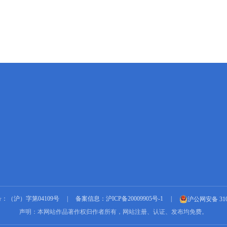
进医院就诊。 陈以沫替他办
理了住院手续，为了还医药费，
他俩人互相加了好友之后，通过
朋友圈向阳发的和他妈妈催婚的
神仙对话。 已经三十出头的
向阳一直备受处对象的困扰，陈
以沫已调制一杯奶茶为例给予安
慰，随着互动俩人渐渐对彼此都
有了好感。 向阳在朋友帮助
下制造浪漫的告白后，陈以沫大
方地接受了他的爱意，最终抱得
美人归。 由于向阳和哥们霍
东是开旅游公司的，他们时常要
带着旅客和一些商业合作就得世
界各地的跑。 陈以沫的闺蜜
叶子慧跟她男友相处多年，男友
一直都没给她期待已久的婚
姻， 向阳和陈以沫在一起
后，他萌生了一种想法，还说要
专门为她开个直播，把世界的美
好分享给她。 霍东离婚后，
去三亚散心遇到了戒酒消愁的叶
子慧，两人多喝了几杯，霍东误
：（沪）字第04109号
|
备案信息：沪ICP备20009905号-1
|
沪公网安备 3101
把她当成自己的前妻！ 叶子
声明：本网站作品著作权归作者所有，网站注册、认证、发布均免费。
慧意外怀孕了，霍东是个负责感
爆棚的人，自然要对她负责到